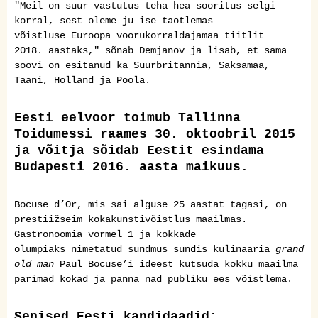
"Meil on suur vastutus teha hea sooritus selgi
korral, sest oleme ju ise taotlemas
võistluse
Euroopa vooru
korraldajamaa tiitlit
2018.
a
astaks," sõnab Demjanov ja lisab, et sama
soovi on esitanud ka Suurbritannia, Saksamaa,
Taani, Holland ja Poola.
Eesti eelvoor toimub Tallinna
Toidumessi raames 30. oktoobril 2015
ja võitja sõidab Eestit esindama
Budapesti 2016. aasta maikuus.
Bocuse d’Or, mis sai alguse 25 aastat tagasi, on
prestiižseim kokakunstivõistlus maailmas.
Gastronoomia vormel 1
ja kokkade
olümpiaks
nimetatud sündmus sündis kulinaaria
grand
old man
Paul Bocuse’i ideest kutsuda kokku maailma
parimad kokad ja panna nad publiku ees võistlema.
Senised Eesti
kandidaadid: