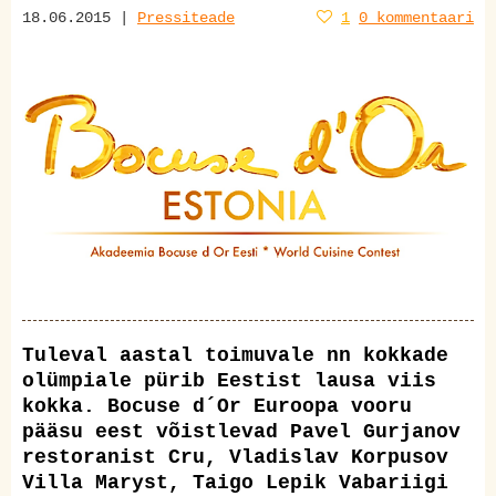
18.06.2015 |
Pressiteade
1
0 kommentaari
Tuleval aastal toimuvale nn kokkade
olümpiale pürib Eestist lausa viis
kokka. Bocuse d´Or Euroopa
vooru
pääsu eest võistlevad
Pavel Gurjanov
restoranist Cru, Vladislav Korpusov
Villa Maryst, Taigo Lepik Vabariigi