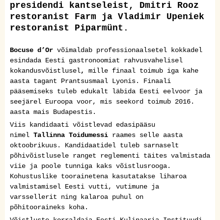
presidendi kantseleist, Dmitri Rooz
restoranist Farm ja Vladimir Upeniek
restoranist Piparmünt.
Bocuse d’Or
võimaldab
professionaalsetel kokkadel
esindada Eesti gastronoomiat rah
vusvahelisel
kokandusvõistlusel
,
mille finaal toimub iga kahe
aasta tagant Prantsusmaal Lyonis. Finaali
pääsemiseks tuleb edukalt läbida
Eesti eelvoor ja
seejärel
Euroo
pa voor, mis seekord toimub 2016.
aasta mais Budapestis.
Viis kandidaati võis
tlevad edasipääsu
nimel
Tallinna Toidumessi
raames selle aasta
oktoobrikuu
s
.
Kandidaatidel tuleb
sarnaselt
põhivõistlusele ranget
reglementi täites valmistada
viie ja poole tunniga kaks võistlusrooga.
Kohustuslike toorainetena kasutatakse liharoa
valmistamisel Eesti
vutti
,
vutimune ja
varssellerit
ning kalaroa puhul on
põhitooraineks
koha.
Võistluste korraldaja Eesti Kulinaaria Instituudi