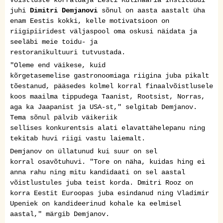
juhi
Dimitri Demjanovi
sõnul on
aasta aastalt üha
enam Eestis kokki, kelle motivatsioon on
riigipiiridest väljaspool oma oskusi näidata ja
seeläbi
meie toidu
- ja
restoranikultuuri
tutvustada.
"Oleme end väikese, kuid
kõrge
tasemelise
gastronoomiaga riigina juba pikalt
tõestanud, pääsedes kolmel korral finaalvõistlusele
koos maailma tippudega Taanist, Rootsist, Norras,
aga ka Jaapanist ja USA-st,"
selgitab Demjanov.
Tema
sõnul pälvib väikeriik
sellises
konkurentsis
alati elavat
tähelepanu
ning
tekitab huvi
riigi vastu laiemalt.
Demjanov on üllatunud kui suur
on
sel
korral
osavõtuhuvi. "
Tore on näha, kuidas hing ei
anna rahu ning mitu kandidaati on sel aastal
võistlustules juba teist korda. Dmitri Rooz on
korra Eestit Euroopas juba esindanud ning
Vladimir
Upeniek on kandideerinud kohale ka eelmisel
aastal
," märgib Demjanov.