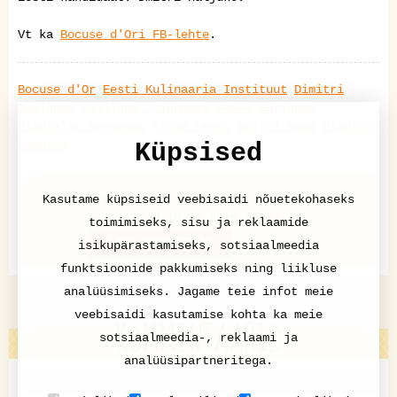
Vt ka
Bocuse d'Ori FB-lehte
.
Bocuse d'Or
Eesti Kulinaaria Instituut
Dimitri
Demjanov
Tallinna Toidumess
Pavel Gurjanov
Vladislav Korpusov
Taigo Lepik
Dmitri Rooz
Vladimir
Upeniek
Küpsised
Pressiteade
Kasutame küpsiseid veebisaidi nõuetekohaseks
postitatud 18.06.2015 22:33
toimimiseks, sisu ja reklaamide
LISA KOMMENTAAR
isikupärastamiseks, sotsiaalmeedia
funktsioonide pakkumiseks ning liikluse
analüüsimiseks. Jagame teie infot meie
veebisaidi kasutamise kohta ka meie
KOMMENTAARID
sotsiaalmeedia-, reklaami ja
analüüsipartneritega.