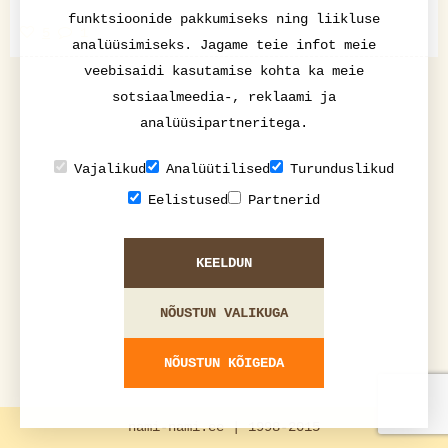
funktsioonide pakkumiseks ning liikluse
5
1
analüüsimiseks. Jagame teie infot meie
veebisaidi kasutamise kohta ka meie
sotsiaalmeedia-, reklaami ja
analüüsipartneritega.
Vajalikud
Analüütilised
Turunduslikud
Eelistused
Partnerid
KEELDUN
NÕUSTUN VALIKUGA
NÕUSTUN KÕIGEDA
nami-nami.ee | 1998-2015