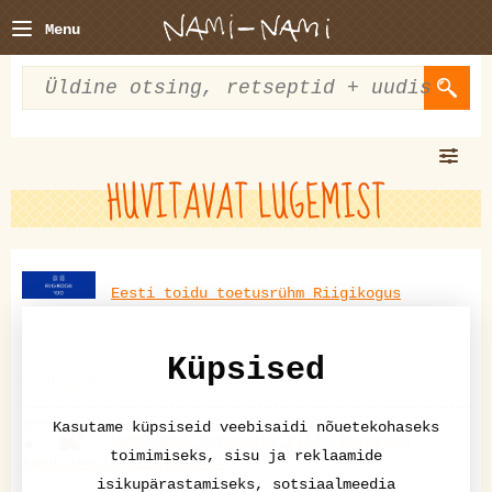
Menu
HUVITAVAT LUGEMIST
Eesti toidu toetusrühm Riigikogus
Küpsised
0
0
Kasutame küpsiseid veebisaidi nõuetekohaseks
Nami-Nami perenaine Pille Petersoo
toimimiseks, sisu ja reklaamide
kandideerib Riigikokku!
isikupärastamiseks, sotsiaalmeedia