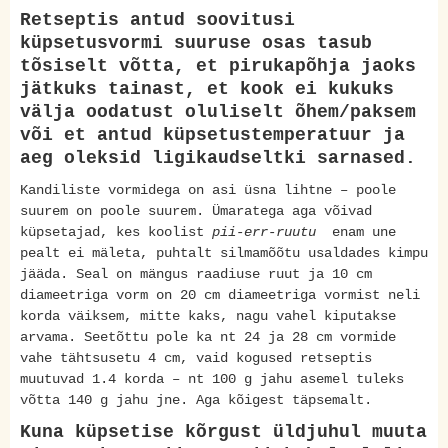
Retseptis antud soovitusi
küpsetusvormi suuruse osas tasub
tõsiselt võtta, et pirukapõhja jaoks
jätkuks tainast, et kook ei kukuks
välja oodatust oluliselt õhem/paksem
või et antud küpsetustemperatuur ja
aeg oleksid ligikaudseltki sarnased.
Kandiliste vormidega on asi üsna lihtne – poole
suurem on poole suurem. Ümaratega aga võivad
küpsetajad, kes koolist
pii-err-ruutu
enam une
pealt ei mäleta, puhtalt silmamõõtu usaldades kimpu
jääda. Seal on mängus raadiuse ruut ja 10 cm
diameetriga vorm on 20 cm diameetriga vormist neli
korda väiksem, mitte kaks, nagu vahel kiputakse
arvama. Seetõttu pole ka nt 24 ja 28 cm vormide
vahe tähtsusetu 4 cm, vaid kogused retseptis
muutuvad 1.4 korda – nt 100 g jahu asemel tuleks
võtta 140 g jahu jne. Aga kõigest täpsemalt.
Kuna küpsetise kõrgust üldjuhul muuta