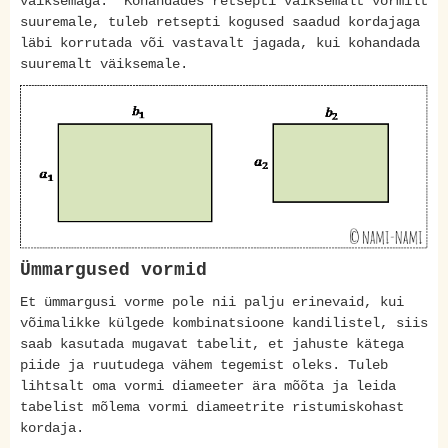
väiksemaga. Kohandades retsepti väiksemalt vormilt
suuremale, tuleb retsepti kogused saadud kordajaga
läbi korrutada või vastavalt jagada, kui kohandada
suuremalt väiksemale.
Ümmargused vormid
Et ümmargusi vorme pole nii palju erinevaid, kui
võimalikke külgede kombinatsioone kandilistel, siis
saab kasutada mugavat tabelit, et jahuste kätega
piide ja ruutudega vähem tegemist oleks. Tuleb
lihtsalt oma vormi diameeter ära mõõta ja leida
tabelist mõlema vormi diameetrite ristumiskohast
kordaja.