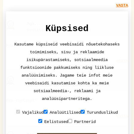
VASTA
Aga...
Küpsised
postitatud 03.01.2020 11:41
Kasutame küpsiseid veebisaidi nõuetekohaseks
Kuidas ümber arvestada kandiliselt ümarale?
toimimiseks, sisu ja reklaamide
isikupärastamiseks, sotsiaalmeedia
VASTA
funktsioonide pakkumiseks ning liikluse
analüüsimiseks. Jagame teie infot meie
Ines
veebisaidi kasutamise kohta ka meie
postitatud 15.02.2023 21:19
sotsiaalmeedia-, reklaami ja
analüüsipartneritega.
Hea reptsept!
Vajalikud
Analüütilised
Turunduslikud
VASTA
Eelistused
Partnerid