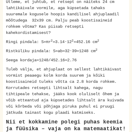
Ütleme, et juhtub, et retsept on näiteks 24 cm
lahtikäivale vormile, aga küpsetada tahaks
suuremale kogusele hoopis kandilisel ahjuplaadil
mõõtudega 32x39 cm. Palju peab koostisaineid
rohkem võtma? Kas piisab retsepti
kahekordistamisest?
2
2
2
Ringi pindala: S=πr
=3.14·12
=452.16 cm
2
Ristküliku pindala: S=ab=32·39=1248 cm
Seega kordaja=1248/452.16=2.76
Tuleb välja, et ahjuplaat on sellest lahtikäivast
vormist peaaegu kolm korda suurem ja kõiki
koostisaineid tuleks võtta ca 2.8 korda rohkem.
Korrutades retsepti lihtsalt kahega, nagu
tihtipeale tehakse, jääks kook oluliselt õhem ja
võib etteantud aja küpsetades lihtsalt ära kuivada
või kõrbeda või põhjaga piruka puhul ei pruugi
jätkuda tainast kogu plaadi katmiseks.
Nii et kokkamine polegi puhas keemia
ja füüsika – vaja on ka matemaatikat!