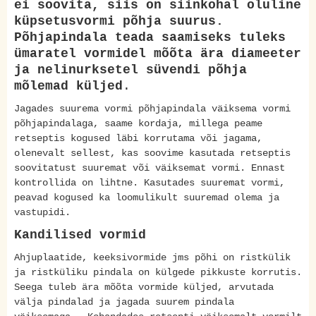
ei soovita, siis on siinkohal oluline
küpsetusvormi põhja suurus.
Põhjapindala teada saamiseks tuleks
ümaratel vormidel mõõta ära diameeter
ja nelinurksetel süvendi põhja
mõlemad küljed
.
Jagades suurema vormi põhjapindala väiksema vormi
põhjapindalaga, saame kordaja, millega peame
retseptis kogused läbi korrutama või jagama,
olenevalt sellest, kas soovime kasutada retseptis
soovitatust suuremat või väiksemat vormi. Ennast
kontrollida on lihtne. Kasutades suuremat vormi,
peavad kogused ka loomulikult suuremad olema ja
vastupidi.
Kandilised vormid
Ahjuplaatide, keeksivormide jms põhi on ristkülik
ja ristküliku pindala on külgede pikkuste korrutis.
Seega tuleb ära mõõta vormide küljed, arvutada
välja pindalad ja jagada suurem pindala