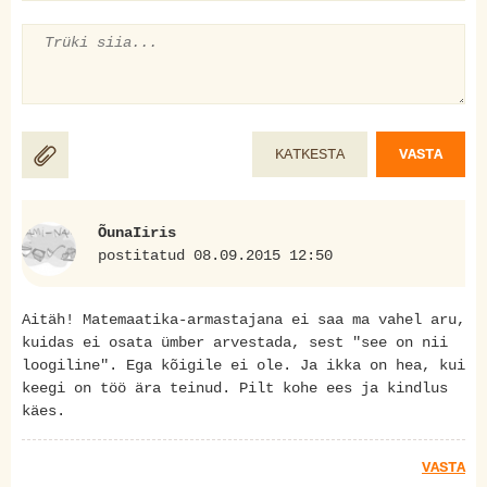
KATKESTA
VASTA
ÕunaIiris
postitatud 08.09.2015 12:50
Aitäh! Matemaatika-armastajana ei saa ma vahel aru,
kuidas ei osata ümber arvestada, sest "see on nii
loogiline". Ega kõigile ei ole. Ja ikka on hea, kui
keegi on töö ära teinud. Pilt kohe ees ja kindlus
käes.
VASTA