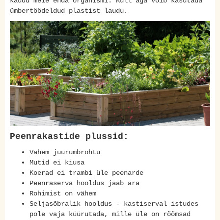
kaudu meie enda organismi. Küll aga võib kasutada
ümbertöödeldud plastist laudu.
Peenrakastide plussid:
Vähem juurumbrohtu
Mutid ei kiusa
Koerad ei trambi üle peenarde
Peenraserva hooldus jääb ära
Rohimist on vähem
Seljasõbralik hooldus - kastiserval istudes
pole vaja küürutada, mille üle on rõõmsad