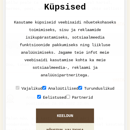
põllu peale ta lihtsalt kaob ära. Seal kartul,
Küpsised
hernes, peet, uba jne. Tahaksin veel ühte sellist!
Kasutame küpsiseid veebisaidi nõuetekohaseks
VASTA
toimimiseks, sisu ja reklaamide
isikupärastamiseks, sotsiaalmeedia
Merx
funktsioonide pakkumiseks ning liikluse
postitatud 05.04.2020 21:19
analüüsimiseks. Jagame teie infot meie
veebisaidi kasutamise kohta ka meie
Ooo, tahan ka selliseid!!
sotsiaalmeedia-, reklaami ja
analüüsipartneritega.
VASTA
Vajalikud
Analüütilised
Turunduslikud
Eelistused
Partnerid
Anna Golovtsenko
postitatud 28.03.2022 22:04
KEELDUN
Palun nôu, kas kasti seesmiseid äâri vôiks
vooderdada ka tavakilega? Teil kirjas seal kasutada