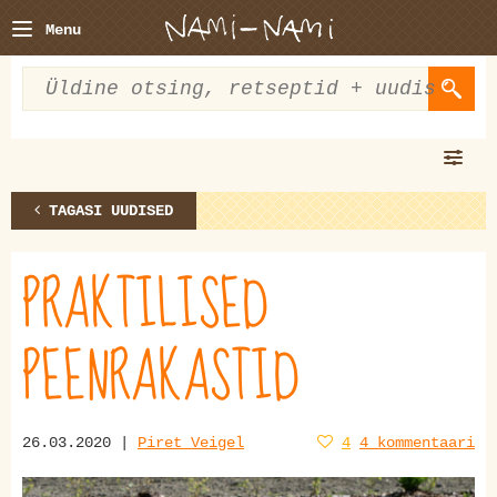
Menu
TAGASI UUDISED
PRAKTILISED
PEENRAKASTID
26.03.2020 |
Piret Veigel
4
4 kommentaari