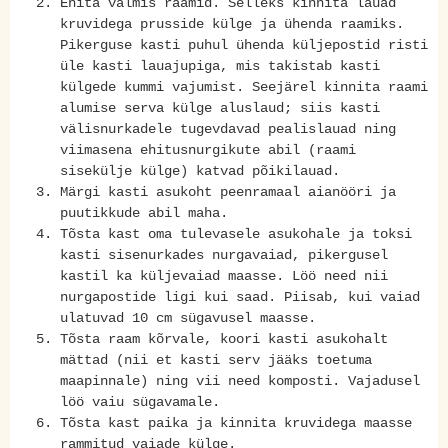
Ehita valmis raamid. Selleks kinnita lauad
kruvidega prusside külge ja ühenda raamiks.
Pikerguse kasti puhul ühenda küljepostid risti
üle kasti lauajupiga, mis takistab kasti
külgede kummi vajumist. Seejärel kinnita raami
alumise serva külge aluslaud; siis kasti
välisnurkadele tugevdavad pealislauad ning
viimasena ehitusnurgikute abil (raami
sisekülje külge) katvad põikilauad.
Märgi kasti asukoht peenramaal aianööri ja
puutikkude abil maha.
Tõsta kast oma tulevasele asukohale ja toksi
kasti sisenurkades nurgavaiad, pikergusel
kastil ka küljevaiad maasse. Löö need nii
nurgapostide ligi kui saad. Piisab, kui vaiad
ulatuvad 10 cm sügavusel maasse.
Tõsta raam kõrvale, koori kasti asukohalt
mättad (nii et kasti serv jääks toetuma
maapinnale) ning vii need komposti. Vajadusel
löö vaiu sügavamale.
Tõsta kast paika ja kinnita kruvidega maasse
rammitud vaiade külge.