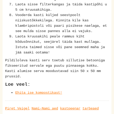
Laota sisse filterkangas ja täida kastipõhi u
5 cm kruusakihiga.
Vooderda kasti küljed seestpoolt
niiskustõkkekilega. Kinnita kile kas
klambripüstoli või paari pisikese naelaga, et
see mulda sisse pannes alla ei vajuks.
Laota kruusakihi peale rammus kiht
kõdusõnnikut, seejärel täida kast mullaga.
Istuta taimed sisse või pane seemned maha ja
jää saaki ootama!
Pildiloleva kasti serv toetub sillutise betooniga
fikseeritud servale ega puutu pinnasega kokku.
Kasti alumise serva moodustavad siin 50 x 50 mm
prussid.
Loe veel:
Ehita ise kompostikast!
Piret Veigel
Nami-Nami aed
kastpeenar
tarbeaed