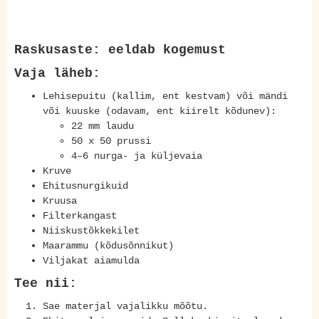
Raskusaste: eeldab kogemust
Vaja läheb:
Lehisepuitu (kallim, ent kestvam) või mändi
või kuuske (odavam, ent kiirelt kõdunev):
22 mm laudu
50 x 50 prussi
4–6 nurga- ja küljevaia
Kruve
Ehitusnurgikuid
Kruusa
Filterkangast
Niiskustõkkekilet
Maarammu (kõdusõnnikut)
Viljakat aiamulda
Tee nii:
Sae materjal vajalikku mõõtu.