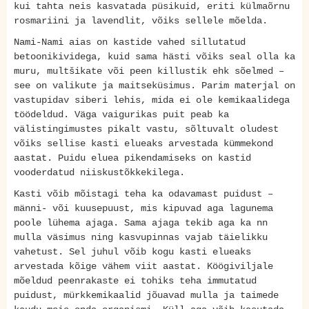
kui tahta neis kasvatada püsikuid, eriti külmaõrnu
rosmariini ja lavendlit, võiks sellele mõelda.
Nami-Nami aias on kastide vahed sillutatud
betoonikividega, kuid sama hästi võiks seal olla ka
muru, multšikate või peen killustik ehk sõelmed –
see on valikute ja maitseküsimus. Parim materjal on
vastupidav siberi lehis, mida ei ole kemikaalidega
töödeldud. Väga vaigurikas puit peab ka
välistingimustes pikalt vastu, sõltuvalt oludest
võiks sellise kasti elueaks arvestada kümmekond
aastat. Puidu eluea pikendamiseks on kastid
vooderdatud niiskustõkkekilega.
Kasti võib mõistagi teha ka odavamast puidust –
männi- või kuusepuust, mis kipuvad aga lagunema
poole lühema ajaga. Sama ajaga tekib aga ka nn
mulla väsimus ning kasvupinnas vajab täielikku
vahetust. Sel juhul võib kogu kasti elueaks
arvestada kõige vähem viit aastat. Köögiviljale
mõeldud peenrakaste ei tohiks teha immutatud
puidust, mürkkemikaalid jõuavad mulla ja taimede