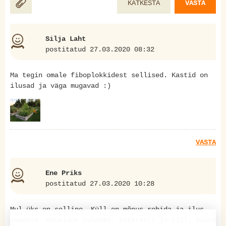
KATKESTA
VASTA
Silja Laht
postitatud 27.03.2020 08:32
Ma tegin omale fiboplokkidest sellised. Kastid on
ilusad ja väga mugavad :)
VASTA
Ene Priks
postitatud 27.03.2020 10:28
Mul üks on selline. Küll on mõnus rohida ja ilus
vaadata. Küüslauk tulemas, petersell ja till. Suure