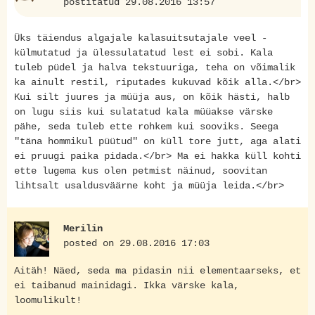
postitatud 29.08.2016 13:57
Üks täiendus algajale kalasuitsutajale veel -
külmutatud ja ülessulatatud lest ei sobi. Kala
tuleb püdel ja halva tekstuuriga, teha on võimalik
ka ainult restil, riputades kukuvad kõik alla.</br>
Kui silt juures ja müüja aus, on kõik hästi, halb
on lugu siis kui sulatatud kala müüakse värske
pähe, seda tuleb ette rohkem kui sooviks. Seega
"täna hommikul püütud" on küll tore jutt, aga alati
ei pruugi paika pidada.</br> Ma ei hakka küll kohti
ette lugema kus olen petmist näinud, soovitan
lihtsalt usaldusväärne koht ja müüja leida.</br>
Merilin
posted on 29.08.2016 17:03
Aitäh! Näed, seda ma pidasin nii elementaarseks, et
ei taibanud mainidagi. Ikka värske kala,
loomulikult!