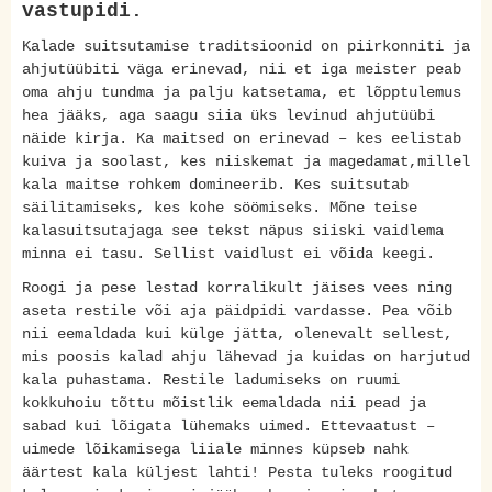
vastupidi.
Kalade suitsutamise traditsioonid on piirkonniti ja
ahjutüübiti väga erinevad, nii et iga meister peab
oma ahju tundma ja palju katsetama, et lõpptulemus
hea jääks, aga saagu siia üks levinud ahjutüübi
näide kirja. Ka maitsed on erinevad – kes eelistab
kuiva ja soolast, kes niiskemat ja magedamat,millel
kala maitse rohkem domineerib. Kes suitsutab
säilitamiseks, kes kohe söömiseks. Mõne teise
kalasuitsutajaga see tekst näpus siiski vaidlema
minna ei tasu. Sellist vaidlust ei võida keegi.
Roogi ja pese lestad korralikult jäises vees ning
aseta restile või aja päidpidi vardasse. Pea võib
nii eemaldada kui külge jätta, olenevalt sellest,
mis poosis kalad ahju lähevad ja kuidas on harjutud
kala puhastama. Restile ladumiseks on ruumi
kokkuhoiu tõttu mõistlik eemaldada nii pead ja
sabad kui lõigata lühemaks uimed. Ettevaatust –
uimede lõikamisega liiale minnes küpseb nahk
äärtest kala küljest lahti! Pesta tuleks roogitud