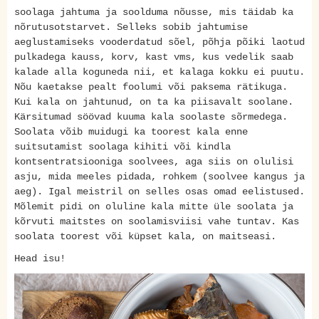
soolaga jahtuma ja soolduma nõusse, mis täidab ka
nõrutusotstarvet. Selleks sobib jahtumise
aeglustamiseks vooderdatud sõel, põhja põiki laotud
pulkadega kauss, korv, kast vms, kus vedelik saab
kalade alla koguneda nii, et kalaga kokku ei puutu.
Nõu kaetakse pealt foolumi või paksema rätikuga.
Kui kala on jahtunud, on ta ka piisavalt soolane.
Kärsitumad söövad kuuma kala soolaste sõrmedega.
Soolata võib muidugi ka toorest kala enne
suitsutamist soolaga kihiti või kindla
kontsentratsiooniga soolvees, aga siis on olulisi
asju, mida meeles pidada, rohkem (soolvee kangus ja
aeg). Igal meistril on selles osas omad eelistused.
Mõlemit pidi on oluline kala mitte üle soolata ja
kõrvuti maitstes on soolamisviisi vahe tuntav. Kas
soolata toorest või küpset kala, on maitseasi.
Head isu!