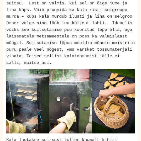
suitsu. Lest on valmis, kui sel on õige jume ja
liha küps. Võib proovida ka kala risti selgroogu
murda – küps kala murdub ilusti ja liha on selgroo
ümber valge ning lööb luu küljest lahti. Ideaalis
võiks see suitsutamise puu kooritud lepp olla, aga
laisematele metsameestele on poes ka valmislaast
müügil. Suitsutamise lõpus meeldib mõnele meistrile
puru peale veel nõgest, vms värsket tossumaterjali
visata. Teised sellist kalatahmamist jälle ei
salli, maitse asi.
Kala laotakse suitsust tulles kuumalt kihiti