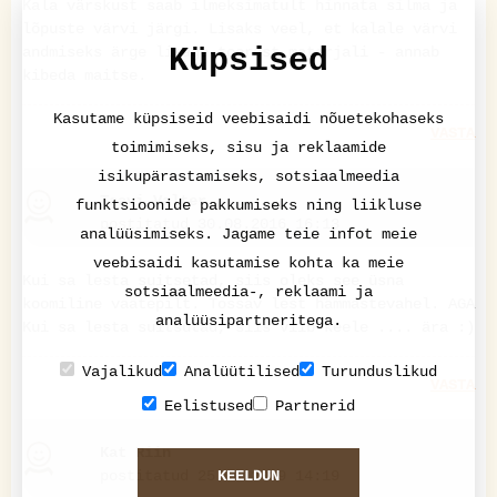
Kala värskust saab ilmeksimatult hinnata silma ja
lõpuste värvi järgi. Lisaks veel, et kalale värvi
Küpsised
andmiseks ärge lisage toorest materjali - annab
kibeda maitse.
Kasutame küpsiseid veebisaidi nõuetekohaseks
VASTA
toimimiseks, sisu ja reklaamide
isikupärastamiseks, sotsiaalmeedia
Taavi Valter
funktsioonide pakkumiseks ning liikluse
postitatud 30.08.2016 16:13
analüüsimiseks. Jagame teie infot meie
veebisaidi kasutamise kohta ka meie
Kui sa lesta suitsetad, siis oleks see üsna
sotsiaalmeedia-, reklaami ja
koomiline vaatepilt. Tossav lest hammastevahel. AGA
analüüsipartneritega.
Kui sa lesta suitsutad, siis viib keele .... ära :)
Vajalikud
Analüütilised
Turunduslikud
VASTA
Eelistused
Partnerid
Kat Riin
KEELDUN
postitatud 25.08.2019 14:19