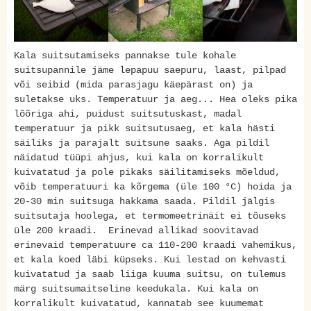
Kala suitsutamiseks pannakse tule kohale
suitsupannile jäme lepapuu saepuru, laast, pilpad
või seibid (mida parasjagu käepärast on) ja
suletakse uks. Temperatuur ja aeg... Hea oleks pika
lõõriga ahi, puidust suitsutuskast, madal
temperatuur ja pikk suitsutusaeg, et kala hästi
säiliks ja parajalt suitsune saaks. Aga pildil
näidatud tüüpi ahjus, kui kala on korralikult
kuivatatud ja pole pikaks säilitamiseks mõeldud,
võib temperatuuri ka kõrgema (üle 100 °C) hoida ja
20-30 min suitsuga hakkama saada. Pildil jälgis
suitsutaja hoolega, et termomeetrinäit ei tõuseks
üle 200 kraadi. Erinevad allikad soovitavad
erinevaid temperatuure ca 110-200 kraadi vahemikus,
et kala koed läbi küpseks. Kui lestad on kehvasti
kuivatatud ja saab liiga kuuma suitsu, on tulemus
märg suitsumaitseline keedukala. Kui kala on
korralikult kuivatatud, kannatab see kuumemat