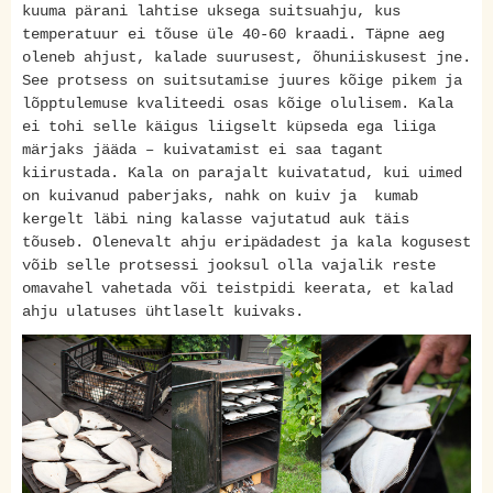
kuuma pärani lahtise uksega suitsuahju, kus
temperatuur ei tõuse üle 40-60 kraadi. Täpne aeg
oleneb ahjust, kalade suurusest, õhuniiskusest jne.
See protsess on suitsutamise juures kõige pikem ja
lõpptulemuse kvaliteedi osas kõige olulisem. Kala
ei tohi selle käigus liigselt küpseda ega liiga
märjaks jääda – kuivatamist ei saa tagant
kiirustada. Kala on parajalt kuivatatud, kui uimed
on kuivanud paberjaks, nahk on kuiv ja kumab
kergelt läbi ning kalasse vajutatud auk täis
tõuseb. Olenevalt ahju eripädadest ja kala kogusest
võib selle protsessi jooksul olla vajalik reste
omavahel vahetada või teistpidi keerata, et kalad
ahju ulatuses ühtlaselt kuivaks.