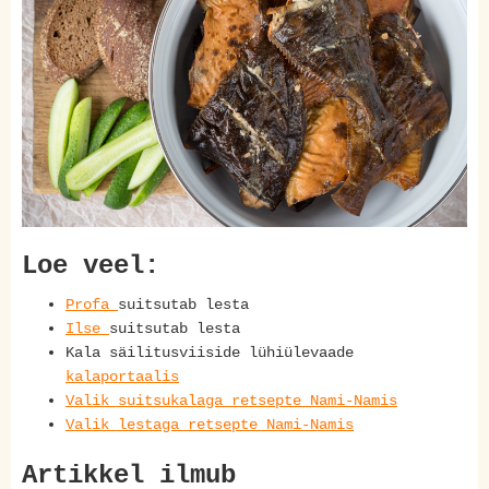
Loe veel:
Profa
suitsutab lesta
Ilse
suitsutab lesta
Kala säilitusviiside lühiülevaade
kalaportaalis
Valik suitsukalaga retsepte Nami-Namis
Valik lestaga retsepte Nami-Namis
Artikkel ilmub