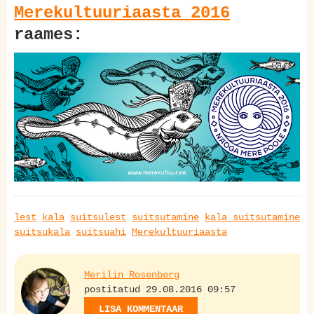
Merekultuuriaasta 2016
raames:
lest
kala
suitsulest
suitsutamine
kala suitsutamine
suitsukala
suitsuahi
Merekultuuriaasta
Merilin Rosenberg
postitatud 29.08.2016 09:57
LISA KOMMENTAAR