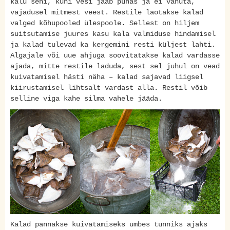
kalu seni, kuni vesi jääb puhas ja ei vahuta,
vajadusel mitmest veest. Restile laotakse kalad
valged kõhupooled ülespoole. Sellest on hiljem
suitsutamise juures kasu kala valmiduse hindamisel
ja kalad tulevad ka kergemini resti küljest lahti.
Algajale või uue ahjuga soovitatakse kalad vardasse
ajada, mitte restile laduda, sest sel juhul on vead
kuivatamisel hästi näha – kalad sajavad liigsel
kiirustamisel lihtsalt vardast alla. Restil võib
selline viga kahe silma vahele jääda.
Kalad pannakse kuivatamiseks umbes tunniks ajaks