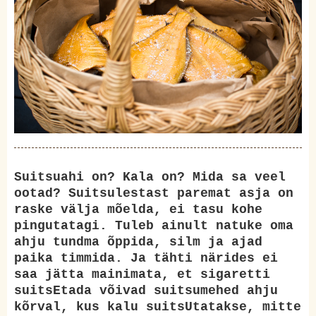
Suitsuahi on? Kala on? Mida sa veel
ootad? Suitsulestast paremat asja on
raske välja mõelda, ei tasu kohe
pingutatagi. Tuleb ainult natuke oma
ahju tundma õppida, silm ja ajad
paika timmida. Ja tähti närides ei
saa jätta mainimata, et sigaretti
suitsEtada võivad suitsumehed ahju
kõrval, kus kalu suitsUtatakse, mitte