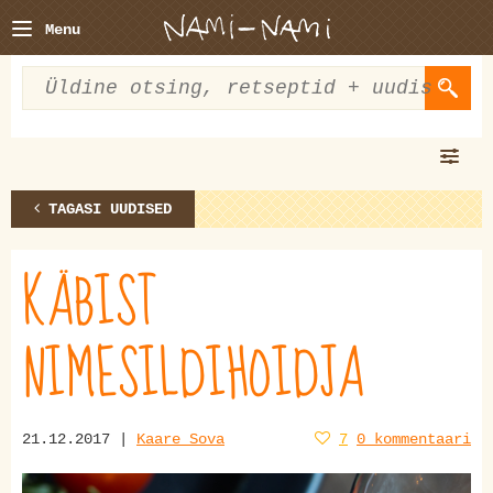
Menu
TAGASI UUDISED
KÄBIST
NIMESILDIHOIDJA
21.12.2017 |
Kaare Sova
7
0 kommentaari