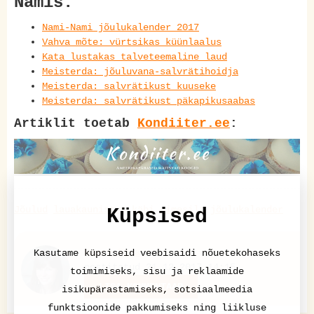
Namis:
Nami-Nami jõulukalender 2017
Vahva mõte: vürtsikas küünlaalus
Kata lustakas talveteemaline laud
Meisterda: jõuluvana-salvrätihoidja
Meisterda: salvrätikust kuuseke
Meisterda: salvrätikust päkapikusaabas
Artiklit toetab
Kondiiter.ee
:
Jõulud
lauakaunistus
käbi
nimesilt
jõulukalender
Küpsised
Kaare Sova
Kasutame küpsiseid veebisaidi nõuetekohaseks
postitatud 21.12.2017 14:15
toimimiseks, sisu ja reklaamide
LISA KOMMENTAAR
isikupärastamiseks, sotsiaalmeedia
funktsioonide pakkumiseks ning liikluse