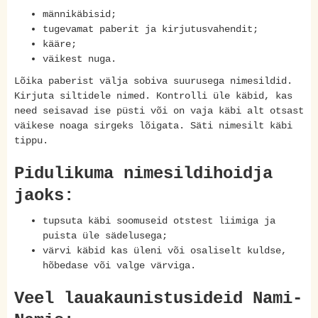
männikäbisid;
tugevamat paberit ja kirjutusvahendit;
kääre;
väikest nuga.
Lõika paberist välja sobiva suurusega nimesildid.
Kirjuta siltidele nimed. Kontrolli üle käbid, kas
need seisavad ise püsti või on vaja käbi alt otsast
väikese noaga sirgeks lõigata. Säti nimesilt käbi
tippu.
Pidulikuma nimesildihoidja
jaoks:
tupsuta käbi soomuseid otstest liimiga ja
puista üle sädelusega;
värvi käbid kas üleni või osaliselt kuldse,
hõbedase või valge värviga.
Veel lauakaunistusideid Nami-