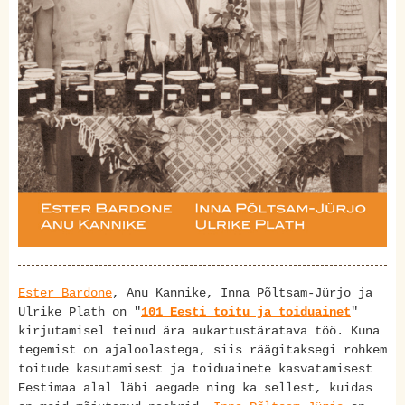
Ester Bardone
, Anu Kannike, Inna Põltsam-Jürjo ja
Ulrike Plath on "
101 Eesti toitu ja toiduainet
"
kirjutamisel teinud ära aukartustäratava töö. Kuna
tegemist on ajaloolastega, siis räägitaksegi rohkem
toitude kasutamisest ja toiduainete kasvatamisest
Eestimaa alal läbi aegade ning ka sellest, kuidas