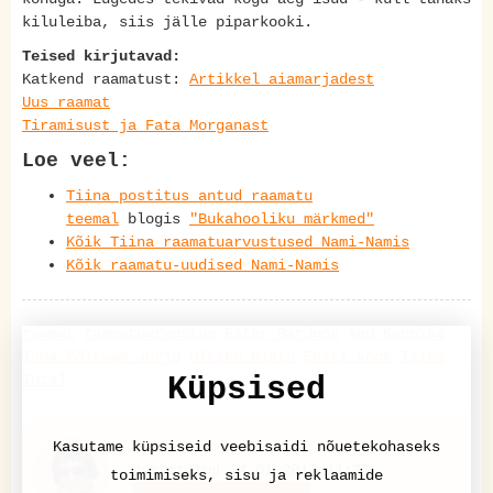
kiluleiba, siis jälle piparkooki.
Teised kirjutavad:
Katkend raamatust:
Artikkel aiamarjadest
Uus raamat
Tiramisust ja Fata Morganast
Loe veel:
Tiina postitus antud raamatu
teemal
blogis
"Bukahooliku märkmed"
Kõik Tiina raamatuarvustused Nami-Namis
Kõik raamatu-uudised Nami-Namis
raamat
raamatuarvustus
Ester Bardone
Anu Kannike
Inna Põltsam-Jürjo
Ulrike Plath
Eesti köök
Tiina
Intal
Küpsised
Kasutame küpsiseid veebisaidi nõuetekohaseks
Tiina Intal
postitatud 14.01.2017 11:37
toimimiseks, sisu ja reklaamide