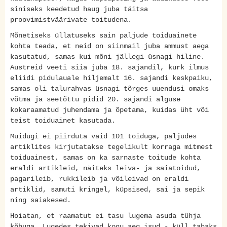
siniseks keedetud haug juba täitsa
proovimistväärivate toitudena.
Mõnetiseks üllatuseks sain paljude toiduainete
kohta teada, et neid on siinmail juba ammust aega
kasutatud, samas kui mõni jällegi üsnagi hiline.
Austreid veeti siia juba 18. sajandil, kurk ilmus
eliidi pidulauale hiljemalt 16. sajandi keskpaiku,
samas oli talurahvas üsnagi tõrges uuendusi omaks
võtma ja seetõttu pidid 20. sajandi alguse
kokaraamatud juhendama ja õpetama, kuidas üht või
teist toiduainet kasutada.
Muidugi ei piirduta vaid 101 toiduga, paljudes
artiklites kirjutatakse tegelikult korraga mitmest
toiduainest, samas on ka sarnaste toitude kohta
eraldi artikleid, näiteks leiva- ja saiatoidud,
pagarileib, rukkileib ja võileivad on eraldi
artiklid, samuti kringel, küpsised, sai ja sepik
ning saiakesed.
Hoiatan, et raamatut ei tasu lugema asuda tühja
kõhuga. Lugedes tekivad kogu aeg isud - küll tahaks