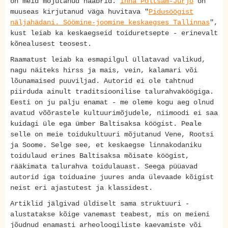
on meid mõjutanud naabrid.
Inna Põltsam-Jürjo
on
muuseas kirjutanud väga huvitava "
Pidusöögist
näljahädani. Söömine-joomine keskaegses Tallinnas
",
kust leiab ka keskaegseid toiduretsepte - erinevalt
kõnealusest teosest.
Raamatust leiab ka esmapilgul üllatavad valikud,
nagu näiteks hirss ja mais, vein, kalamari või
lõunamaised puuviljad. Autorid ei ole tahtnud
piirduda ainult traditsioonilise talurahvaköögiga.
Eesti on ju palju enamat - me oleme kogu aeg olnud
avatud võõrastele kultuurimõjudele, niimoodi ei saa
kuidagi üle ega ümber Baltisaksa köögist. Peale
selle on meie toidukultuuri mõjutanud Vene, Rootsi
ja Soome. Selge see, et keskaegse linnakodaniku
toidulaud erines Baltisaksa mõisate köögist,
rääkimata talurahva toidulauast. Seega püüavad
autorid iga toiduaine juures anda ülevaade kõigist
neist eri ajastutest ja klassidest.
Artiklid jälgivad üldiselt sama struktuuri -
alustatakse kõige vanemast teabest, mis on meieni
jõudnud enamasti arheoloogiliste kaevamiste või