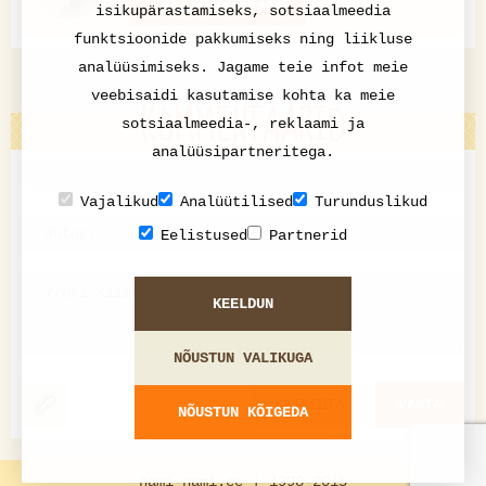
LISA KOMMENTAAR
isikupärastamiseks, sotsiaalmeedia
funktsioonide pakkumiseks ning liikluse
analüüsimiseks. Jagame teie infot meie
veebisaidi kasutamise kohta ka meie
KOMMENTAARID
sotsiaalmeedia-, reklaami ja
analüüsipartneritega.
Vajalikud
Analüütilised
Turunduslikud
Eelistused
Partnerid
KEELDUN
NÕUSTUN VALIKUGA
KATKESTA
VASTA
NÕUSTUN KÕIGEDA
nami-nami.ee | 1998-2015