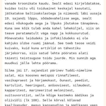
vanade kroonikate kaudu. Sealt edasi kirjeldatakse,
kuidas toitu või toiduainet keskajal kasutati,
jätkatakse baltisakslastega ja niimoodi läbi uusaja
19. sajandi lõppu, sõdadevahelisse aega, sealt
edasi nõukogude aega ja lõpuks jõutakse tänapäeva.
Kuna see kõik tuleb anda kahel leheküljel, siis on
teave paratamatult väga napp ja kokkusurutud.
Põnevateks leidudeks ja infokildudeks ei ole
kahjuks üldse ruumi jäänud. See teeb teose veidi
kuivaks, kuid kuna artiklid on tähestiku
järjekorras, siis satud lehte pöörates alati
täiesti teistsuguse toidu juurde. Mis sunnib aga
muudkui jälle lehte pöörama.
Silma jäi 17. sajandist pärinev Tuddi-nimeline
salat, mis koosnes metspüü rinnafileest,
vasikapraest ja härjamokast, õunast, peedist,
kartulist, heeringast, anšoovisest, silmudest,
kapparitest, marineeritud melonitest,
suitsuvorstist, selle kõige kastmeks äädikas ja
oliiviõli (lk 108). Selle kõrval kõlavad
kaalikapuder, magus kapsapuding ja äädikases vees