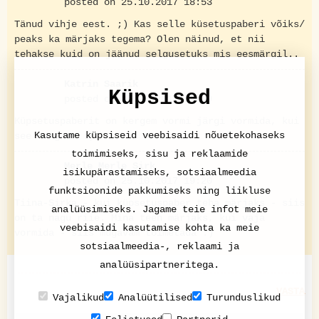
posted on 25.10.2017 18:53
Tänud vihje eest. ;) Kas selle küsetuspaberi võiks/
peaks ka märjaks tegema? Olen näinud, et nii
tehakse kuid on jäänud selgusetuks mis eesmärgil..
Katrin Saarik
Küpsised
posted on 25.10.2017 19:09
Küpsetuspaberit on kergem vormi järgi vormida, kui
Kasutame küpsiseid veebisaidi nõuetekohaseks
see märg on :).
toimimiseks, sisu ja reklaamide
Merle Merle Sirk
isikupärastamiseks, sotsiaalmeedia
posted on 25.10.2017 19:20
funktsioonide pakkumiseks ning liikluse
Tiina-Sirka - kui küpsetuspaber teha märjaks - siis
analüüsimiseks. Jagame teie infot meie
on ta nagu riie. Mina teen märjaks, kui vaja
veebisaidi kasutamise kohta ka meie
vormida - siis mugavam toimetada :)
sotsiaalmeedia-, reklaami ja
analüüsipartneritega.
VASTA
Vajalikud
Analüütilised
Turunduslikud