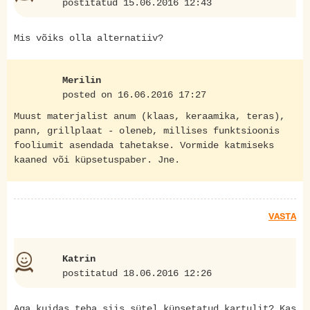
postitatud 15.06.2016 12:43
Mis võiks olla alternatiiv?
Merilin
posted on 16.06.2016 17:27
Muust materjalist anum (klaas, keraamika, teras),
pann, grillplaat - oleneb, millises funktsioonis
fooliumit asendada tahetakse. Vormide katmiseks
kaaned või küpsetuspaber. Jne.
VASTA
Katrin
postitatud 18.06.2016 12:26
Aga kuidas teha siis sütel küpsetatud kartulit? Kas