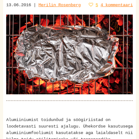
13.06.2016 |
Merilin Rosenberg
5
4 kommentaari
Alumiiniumist toidunõud ja söögiriistad on
loodetavasti suuresti ajalugu. Ühekordse kasutusega
alumiiniumfooliumit kasutatakse aga laialdaselt nii