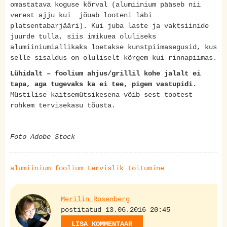
omastatava koguse kõrval (alumiinium pääseb nii
verest ajju kui jõuab looteni läbi
platsentabarjääri). Kui juba laste ja vaktsiinide
juurde tulla, siis imikuea oluliseks
alumiiniumiallikaks loetakse kunstpiimasegusid, kus
selle sisaldus on oluliselt kõrgem kui rinnapiimas.
Lühidalt – foolium ahjus/grillil kohe jalalt ei
tapa, aga tugevaks ka ei tee, pigem vastupidi.
Müstilise kaitsemütsikesena võib sest tootest
rohkem tervisekasu tõusta.
Foto Adobe Stock
alumiinium
foolium
tervislik toitumine
Merilin Rosenberg
postitatud 13.06.2016 20:45
LISA KOMMENTAAR