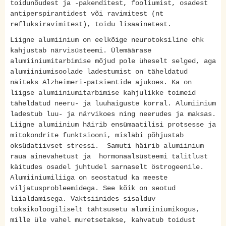
toidunõudest ja -pakenditest, fooliumist, osadest
antiperspirantidest või ravimitest (nt
refluksiravimitest), toidu lisaainetest.
Liigne alumiinium on eelkõige neurotoksiline ehk
kahjustab närvisüsteemi. Ülemäärase
alumiiniumitarbimise mõjud pole üheselt selged, aga
alumiiniumisoolade ladestumist on täheldatud
näiteks Alzheimeri-patsientide ajukoes. Ka on
liigse alumiiniumitarbimise kahjulikke toimeid
täheldatud neeru- ja luuhaiguste korral. Alumiinium
ladestub luu- ja närvikoes ning neerudes ja maksas.
Liigne alumiinium häirib ensümaatilisi protsesse ja
mitokondrite funktsiooni, misläbi põhjustab
oksüdatiivset stressi. Samuti häirib alumiinium
raua ainevahetust ja hormonaalsüsteemi talitlust
käitudes osadel juhtudel sarnaselt östrogeenile.
Alumiiniumiliiga on seostatud ka meeste
viljatusprobleemidega. See kõik on seotud
liialdamisega. Vaktsiinides sisalduv
toksikoloogiliselt tähtsusetu alumiiniumikogus,
mille üle vahel muretsetakse, kahvatub toidust