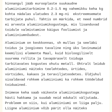
hinnangul jääb eurooplaste suukaudne
alumiiniumitarbimine 0.2-1.5 mg vahemikku keha kg
kohta nädalas ulatudes 2.3 mg-ni ekstreemsemate
tarbijate puhul. Tähtis on märkida, et need numbrid
ei arvesta alumiiniumikogustega, mis lisanduvad
toidule valmistamise käigus fooliumist ja
alumiiniumnõudest.
Alumiinium on keskkonnas, sh mullas ja seeläbi
toidus ja joogivees tavaline ning üks levinumaid
keemilisi elemente Maal, kuid bioloogiliselt
suurema rollita ja tavapäraselt toiduga
tarbitavates kogustes ohutu metall. Ohtralt leidub
alumiiniumi näiteks teelehtedes, ürtides,
vürtsides, kakaos ja teraviljatoodetes. Üldjuhul
sisaldavad rohkem alumiiniumi ka rohkem töödeldud
toiduained.
Inimese keha saab väikeste alumiiniumikogustega
hästi hakkama ja suudab neid edukalt väljutada.
Probleem on siis, kui alumiiniumi on liiga palju.
Liigne alumiinium võib pärit olla näiteks