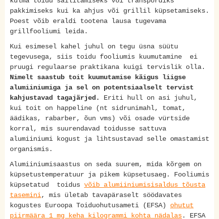
külma toidu säilitamiseks või transpordiks
pakkimiseks kui ka ahjus või grillil küpsetamiseks.
Poest võib eraldi tootena lausa tugevama
grillfooliumi leida.
Kui esimesel kahel juhul on tegu üsna süütu
tegevusega, siis toidu fooliumis kuumutamine ei
pruugi regulaarse praktikana kuigi tervislik olla.
Nimelt saastub toit kuumutamise käigus liigse
alumiiniumiga ja sel on potentsiaalselt tervist
kahjustavad tagajärjed.
Eriti hull on asi juhul,
kui toit on happeline (nt sidrunimahl, tomat,
äädikas, rabarber, õun vms) või osade vürtside
korral, mis suurendavad toidusse sattuva
alumiiniumi kogust ja lihtsustavad selle omastamist
organismis.
Alumiiniumisaastus on seda suurem, mida kõrgem on
küpsetustemperatuur ja pikem küpsetusaeg. Fooliumis
küpsetatud toidus
võib alumiiniumisisaldus tõusta
tasemini
, mis ületab tavapäraselt söödavates
kogustes Euroopa Toiduohutusameti (EFSA)
ohutut
piirmäära 1 mg keha kilogrammi kohta nädalas
. EFSA