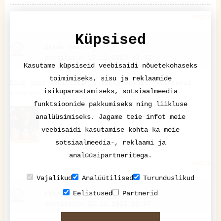
VASTA
Küpsised
Siret Valving
postitatud 16.12.2019 09:32
Kasutame küpsiseid veebisaidi nõuetekohaseks
toimimiseks, sisu ja reklaamide
Eile just nokitsesin 3 tükki valmis, suunduvad
isikupärastamiseks, sotsiaalmeedia
kingikotti!
funktsioonide pakkumiseks ning liikluse
analüüsimiseks. Jagame teie infot meie
veebisaidi kasutamise kohta ka meie
sotsiaalmeedia-, reklaami ja
analüüsipartneritega.
VASTA
Vajalikud
Analüütilised
Turunduslikud
Liis
Eelistused
Partnerid
postitatud 26.11.2022 15:47