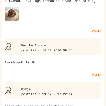
kuivanud, kõva, aga lõhnab ikka veel mõnusalt :)
VASTA
Merike Ernits
postitatud 14.12.2016 09:35
Imeilusad! Aitäh!
VASTA
Mirje
postitatud 19.12.2017 22:14