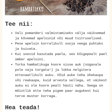
Tee nii:
Vali pomanderi valmistamiseks välja väiksemad
ja kõvemad apelsinid või muud tsitruselised.
Pese apelsin korralikult sooja veega puhtaks
ja kuivata.
Kui soovid kasutada paela, seo kõigepealt pael
ümber apelsini.
Torka hambatikuga koore sisse auk (sügavale
pole vaja torgata!) ja lükka nelgitera
ettevaatlikult auku. Võid auke teha ühekaupa
või reakaupa, kuid arvesta sellega, et väikest
auku ei ole koore pealt hästi näha. Seega on
mõistlik ette teha pigem paar augukest kui
terve muster korraga.
Hea teada!