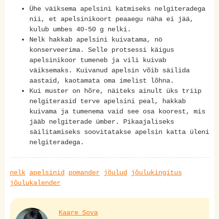
Ühe väiksema apelsini katmiseks nelgiteradega
nii, et apelsinikoort peaaegu näha ei jää,
kulub umbes 40-50 g nelki.
Nelk hakkab apelsini kuivatama, nö
konserveerima. Selle protsessi käigus
apelsinikoor tumeneb ja vili kuivab
väiksemaks. Kuivanud apelsin võib säilida
aastaid, kaotamata oma imelist lõhna.
Kui muster on hõre, näiteks ainult üks triip
nelgiterasid terve apelsini peal, hakkab
kuivama ja tumenema vaid see osa koorest, mis
jääb nelgiterade ümber. Pikaajaliseks
säilitamiseks soovitatakse apelsin katta üleni
nelgiteradega.
nelk
apelsinid
pomander
jõulud
jõulukingitus
jõulukalender
Kaare Sova