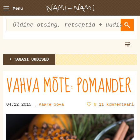
Menu
TAGASI UUDISED
VAHVA MÕTE: POMANDER
04.12.2015 |
Kaare Sova
8
11 kommentaari