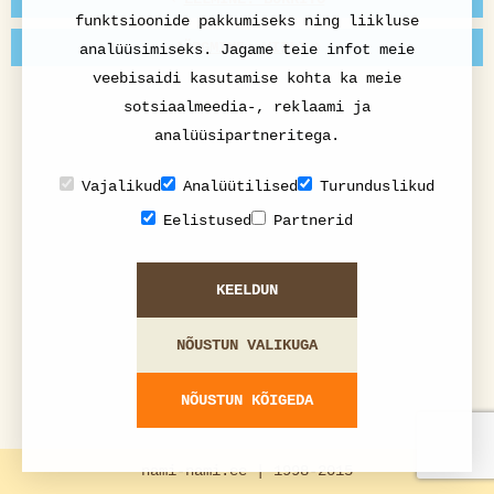
funktsioonide pakkumiseks ning liikluse
JÄRGMINE: VIILI
analüüsimiseks. Jagame teie infot meie
veebisaidi kasutamise kohta ka meie
sotsiaalmeedia-, reklaami ja
analüüsipartneritega.
Vajalikud
Analüütilised
Turunduslikud
Eelistused
Partnerid
KEELDUN
NÕUSTUN VALIKUGA
NÕUSTUN KÕIGEDA
nami-nami.ee | 1998-2015