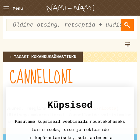
Menu
TAGASI KOKANDUSSÕNASTIKKU
CANNELLONI
Küpsised
Suured, reeglina soolase (nt
spinati
-
ricotta
)
täidisega makaronitorud. Cannellonide valmistamine
hakkas levima alles 20.saj. alguses.
Kasutame küpsiseid veebisaidi nõuetekohaseks
toimimiseks, sisu ja reklaamide
isikupärastamiseks, sotsiaalmeedia
EELMINE: BURRITO