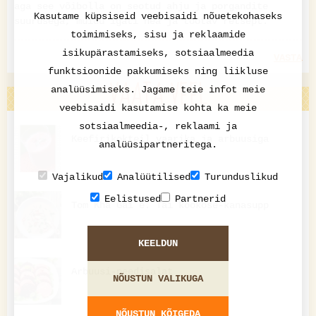
aga see võibolla on seotud ahju ja porgandite
Kasutame küpsiseid veebisaidi nõuetekohaseks
suurusega, muidu igati hea ja töötav retsept.
toimimiseks, sisu ja reklaamide
isikupärastamiseks, sotsiaalmeedia
VASTA
funktsioonide pakkumiseks ning liikluse
VAATA VEEL
analüüsimiseks. Jagame teie infot meie
veebisaidi kasutamise kohta ka meie
sotsiaalmeedia-, reklaami ja
Keefirikokteil vaarika ja arbuusiga
analüüsipartneritega.
Vajalikud
Analüütilised
Turunduslikud
Eelistused
Partnerid
Tom Kha Gai e. Tai kookose-kanasupp
KEELDUN
Arbuusi-peedisalat
NÕUSTUN VALIKUGA
NÕUSTUN KÕIGEDA