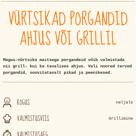
VÜRTSIKAD PORGANDID
AHJUS VÕI GRILLIL
Magus-vürtsika maitsega porgandeid võib valmistada
nii grill- kui ka tavalises ahjus. Vali noored terved
porgandid, soovitatavalt pikad ja peenikesed.
KOGUS
neljale
VALMISTUSVIIS
Grillimine
VALMISTUSAEG