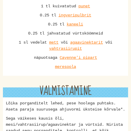
1 tl kuivatatud
punet
0.25 tl
ingveripulbrit
0.25 tl
kaneeli
0.25 tl jahvatatud vürtsköömneid
1 sl vedelat
mett
või
agaavinektarit
või
vahtrasiirupit
näpuotsaga
Cayenne'i pipart
meresoola
VALMISTAMINE
Lõika porganditelt lehed, pese hoolega puhtaks.
Aseta paraja suurusega ahjuvormi üksteise kõrvale*.
Sega väikeses kausis õli,
mesi/vahtrasiirup/agaavinektar ja vürtsid. Nirista
saadud segu porganditele, kontrolli, et kõik