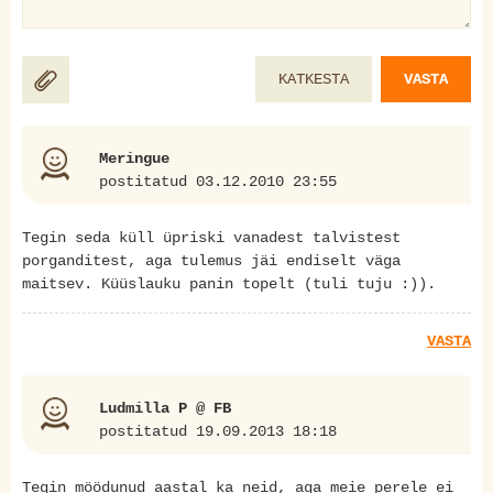
KATKESTA
VASTA
Meringue
postitatud 03.12.2010 23:55
Tegin seda küll üpriski vanadest talvistest
porganditest, aga tulemus jäi endiselt väga
maitsev. Küüslauku panin topelt (tuli tuju :)).
VASTA
Ludmilla P @ FB
postitatud 19.09.2013 18:18
Tegin möödunud aastal ka neid, aga meie perele ei