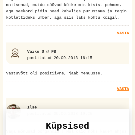
maitsenud, muidu söövad kõike mis kivist pehmem,
aga seekord pidin need kahvliga purustama ja tegin
kotlettideks ümber, aga siis läks kõhtu kõigil.
VASTA
Vaike S @ FB
postitatud 20.09.2013 16:15
Vastuvõtt oli positiivne, jääb menüüsse.
VASTA
Ilse
postitatud 05.06.2018 19:25
Küpsised
Väga mõnusad porgandid ! Mul olid nõks kauem ahjus