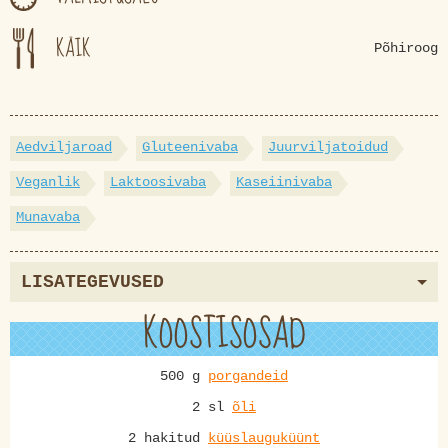
KÄIK
Põhiroog
Aedviljaroad
Gluteenivaba
Juurviljatoidud
Veganlik
Laktoosivaba
Kaseiinivaba
Munavaba
LISATEGEVUSED
KOOSTISOSAD
500 g
porgandeid
2 sl
õli
2 hakitud
küüslauguküünt