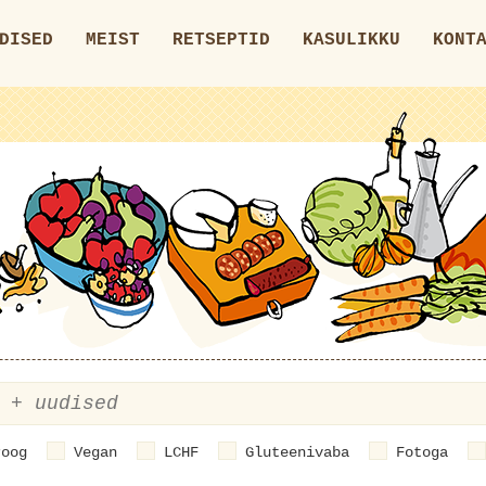
DISED
MEIST
RETSEPTID
KASULIKKU
KONT
roog
Vegan
LCHF
Gluteenivaba
Fotoga