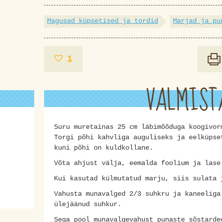
Magusad küpsetised ja tordid
Marjad ja pu
1
VALMIST
Suru muretainas 25 cm läbimõõduga koogivor
Torgi põhi kahvliga auguliseks ja eelküpse
kuni põhi on kuldkollane.
Võta ahjust välja, eemalda foolium ja lase
Kui kasutad külmutatud marju, siis sulata 
Vahusta munavalged 2/3 suhkru ja kaneeliga
ülejäänud suhkur.
Sega pool munavalgevahust punaste sõstarde