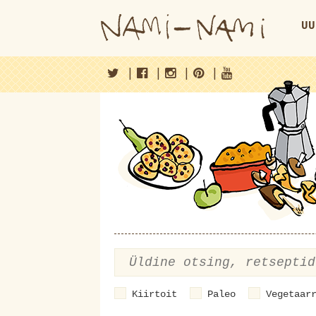
UU
|
|
|
|
Kiirtoit
Paleo
Vegetaar