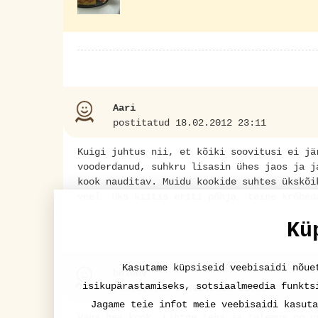
Aari
postitatud 18.02.2012 23:11
Kuigi juhtus nii, et kõiki soovitusi ei jä
vooderdanud, suhkru lisasin ühes jaos ja j
kook nauditav. Muidu kookide suhtes ükskõi
veel. Üks kiitis eriti põhja, teine krõbed
Kü
Kasutame küpsiseid veebisaidi nõue
helenv
isikupärastamiseks, sotsiaalmeedia funkts
postitatud 29.12.2018 11:06
Jagame teie infot meie veebisaidi kasuta
Väga hea kook. Lihtne teha ja tulemus on u