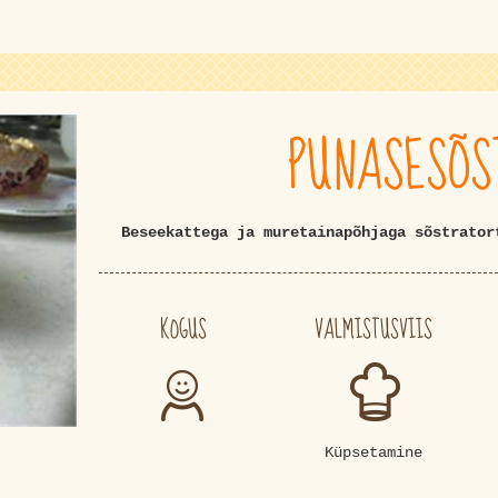
PUNASESÕS
Beseekattega ja muretainapõhjaga sõstrator
KOGUS
VALMISTUSVIIS
Küpsetamine