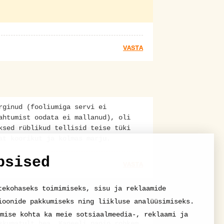
VASTA
rginud (fooliumiga servi ei
ahtumist oodata ei mallanud), oli
ksed rüblikud tellisid teise tüki
at koorikut ja kolmas marju.
psised
VASTA
tekohaseks toimimiseks, sisu ja reklaamide
ioonide pakkumiseks ning liikluse analüüsimiseks.
mise kohta ka meie sotsiaalmeedia-, reklaami ja
skumatult hea. Kaneeli panin rohkem