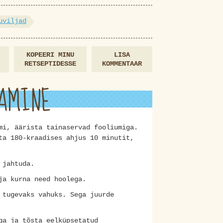
uviljad
KOPEERI MINU
LISA
RETSEPTIDESSE
KOMMENTAAR
AMINE
mi, äärista tainaservad fooliumiga.
ta 180-kraadises ahjus 10 minutit,
 jahtuda.
ja kurna need hoolega.
 tugevaks vahuks. Sega juurde
ga ja tõsta eelküpsetatud