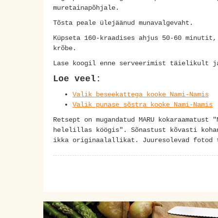
muretainapõhjale.
Tõsta peale ülejäänud munavalgevaht.
Küpseta 160-kraadises ahjus 50-60 minutit,
krõbe.
Lase koogil enne serveerimist täielikult j
Loe veel:
Valik beseekattega kooke Nami-Namis
Valik punase sõstra kooke Nami-Namis
Retsept on mugandatud MARU kokaraamatust "
helelillas köögis". Sõnastust kõvasti koha
ikka originaalallikat. Juuresolevad fotod 