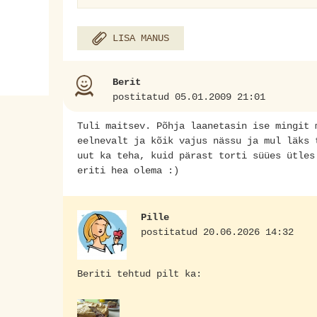
LISA MANUS
Berit
postitatud 05.01.2009 21:01
Tuli maitsev. Põhja laanetasin ise mingit 
eelnevalt ja kõik vajus nässu ja mul läks 
uut ka teha, kuid pärast torti süües ütles
eriti hea olema :)
Pille
postitatud 20.06.2026 14:32
Beriti tehtud pilt ka: