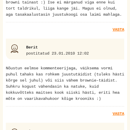
browni tainast :) Ise ei märganud viga enne kui
tort taldrikul, liiga kange jäi. Magus ei olnud,
aga tasakaalustasin juustukoogi osa laimi mahlaga.
VASTA
Berit
postitatud 23.01.2010 12:02
Nõustun eelmse kommenteerijaga, väiksema vormi
puhul tahaks kas rohkem juustutäidist (tuleks hästi
kõrge sel juhul) või siis vähem brownie-täidist.
Suhkru kogust vähendasin ka natuke, kuid
kokkuvõtteks maitses kook siiski hästi, eriti hea
mõte on vaarikavahukoor kõige krooniks :)
VASTA