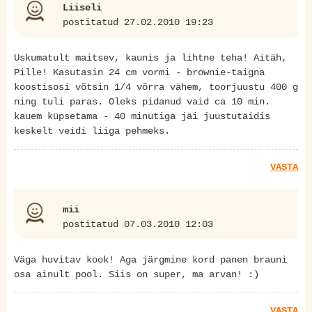
Liiseli
postitatud 27.02.2010 19:23
Uskumatult maitsev, kaunis ja lihtne teha! Aitäh,
Pille! Kasutasin 24 cm vormi - brownie-taigna
koostisosi võtsin 1/4 võrra vähem, toorjuustu 400 g
ning tuli paras. Oleks pidanud vaid ca 10 min.
kauem küpsetama - 40 minutiga jäi juustutäidis
keskelt veidi liiga pehmeks.
VASTA
mii
postitatud 07.03.2010 12:03
Väga huvitav kook! Aga järgmine kord panen brauni
osa ainult pool. Siis on super, ma arvan! :)
VASTA