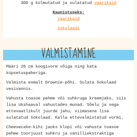
300 g külmutatud ja sulatatud
vaarikaid
Kaunistuseks:
vaarikaid
šokolaadi
VALMISTAMINE
Määri 26 cm koogivorm võiga ning kata
küpsetuspaberiga.
Valmista esmalt
brownie
-põhi. Sulata šokolaad
vesivannis.
Vahusta toasoe pehme või suhkruga kreemjaks, siis
lisa ükshaaval vahustades munad. Sõelu ja sega
ettevaatlikult juurde jahu, viimasena lisa
sulatatud šokolaad. Kalla ettevalmistatud vormi.
Cheesecake
-kihi jaoks klopi või vahusta toasoe
pehme toorjuust suhkru ja vanilliekstraktiga