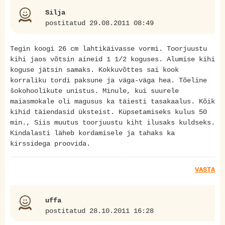
Silja
postitatud 29.08.2011 08:49
Tegin koogi 26 cm lahtikäivasse vormi. Toorjuustu
kihi jaos võtsin aineid 1 1/2 koguses. Alumise kihi
koguse jätsin samaks. Kokkuvõttes sai kook
korraliku tordi paksune ja väga-väga hea. Tõeline
šokohoolikute unistus. Minule, kui suurele
maiasmokale oli magusus ka täiesti tasakaalus. Kõik
kihid täiendasid üksteist. Küpsetamiseks kulus 50
min., Siis muutus toorjuustu kiht ilusaks kuldseks.
Kindalasti läheb kordamisele ja tahaks ka
kirssidega proovida.
VASTA
uffa
postitatud 28.10.2011 16:28