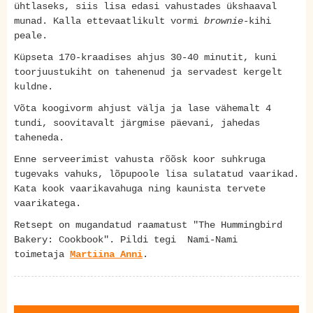
ühtlaseks, siis lisa edasi vahustades ükshaaval
munad. Kalla ettevaatlikult vormi
brownie
-kihi
peale.
Küpseta 170-kraadises ahjus 30-40 minutit, kuni
toorjuustukiht on tahenenud ja servadest kergelt
kuldne.
Võta koogivorm ahjust välja ja lase vähemalt 4
tundi, soovitavalt järgmise päevani, jahedas
taheneda.
Enne serveerimist vahusta rõõsk koor suhkruga
tugevaks vahuks, lõpupoole lisa sulatatud vaarikad.
Kata kook vaarikavahuga ning kaunista tervete
vaarikatega.
Retsept on mugandatud raamatust "The Hummingbird
Bakery: Cookbook". Pildi tegi Nami-Nami
toimetaja
Martiina Anni
.