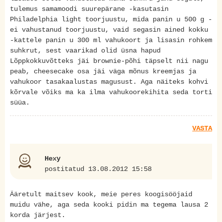
tulemus samamoodi suurepärane -kasutasin
Philadelphia light toorjuustu, mida panin u 500 g -
ei vahustanud toorjuustu, vaid segasin ained kokku
-kattele panin u 300 ml vahukoort ja lisasin rohkem
suhkrut, sest vaarikad olid üsna hapud
Lõppkokkuvõtteks jäi brownie-põhi täpselt nii nagu
peab, cheesecake osa jäi väga mõnus kreemjas ja
vahukoor tasakaalustas magusust. Aga näiteks kohvi
kõrvale võiks ma ka ilma vahukoorekihita seda torti
süüa.
VASTA
Hexy
postitatud 13.08.2012 15:58
Ääretult maitsev kook, meie peres koogisööjaid
muidu vähe, aga seda kooki pidin ma tegema lausa 2
korda järjest.