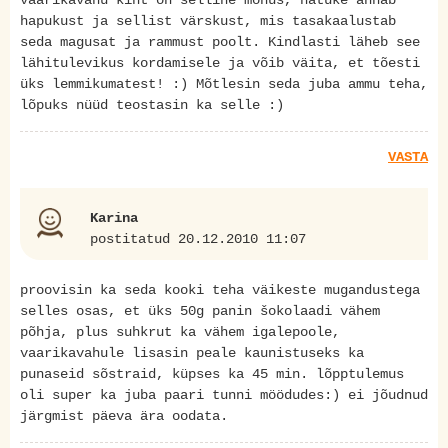
hapukust ja sellist värskust, mis tasakaalustab
seda magusat ja rammust poolt. Kindlasti läheb see
lähitulevikus kordamisele ja võib väita, et tõesti
üks lemmikumatest! :) Mõtlesin seda juba ammu teha,
lõpuks nüüd teostasin ka selle :)
VASTA
Karina
postitatud 20.12.2010 11:07
proovisin ka seda kooki teha väikeste mugandustega
selles osas, et üks 50g panin šokolaadi vähem
põhja, plus suhkrut ka vähem igalepoole,
vaarikavahule lisasin peale kaunistuseks ka
punaseid sõstraid, küpses ka 45 min. lõpptulemus
oli super ka juba paari tunni möödudes:) ei jõudnud
järgmist päeva ära oodata.