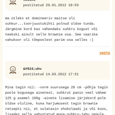
postitatud 29.01.2012 18:53
ma ütleks et domineeriv maitse oli
suhkur...toorjuustukihti polnud üldse tunda.
Järgmine kord kas vähendaks suhkru kogust või
teekski ainult selle brownie osa. See vaarika
vahukoor oli tõepoolest parim osa selles :)
VASTA
&#924;uhv
postitatud 14.03.2012 17:51
Mina tegin nii: -vorm suurusega 26 cm -põhja tegin
poole kogusega ainetest, suhkrut panin veel vähem
125 g asemel 100g -ainete lisamise järjekord pole
üldse oluline, kuna harjumusest tegin brownie
retsepti nii, et sulatasin shokolaadi ja või koos,
lisades selle vahustatud muna-suhkru-jahu segule,