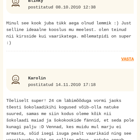
Blinky
postitatud 08.10.2010 12:38
Minul see kook juba tükk aega olnud lemmik :) Just
selline ideaalne kooslus mu meelest. olen teinud
nii kirsside kui vaarikatega. mõlematpidi on super
:)
VASTA
Karolin
postitatud 14.11.2010 17:18
Tõeliselt super! 24 cm läbimõõduga vormi jaoks
tõesti šokolaadikihi kogused võib-olla natuke
suured, samas me siin kodus oleme kõik nii
šokolaadi maiad ja šokokookide fännid, et seda pole
kunagi palju :D Vennad, kes muidu mul marju ei
armasta, sõid isegi isuga pealt vaarikaid ning see
vaarikavahu kiht on selline mõnus, natuke annab