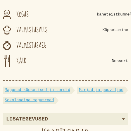
KOGUS
kaheteistkümne
VALMISTUSVIIS
Küpsetamine
VALMISTUSAEG
KÄIK
Dessert
Magusad küpsetised ja tordid
Marjad ja puuviljad
Šokolaadiga magusroad
LISATEGEVUSED