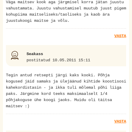
Väga maitsev kook aga järgmisel korra jätan juustu
vahustamata. Juustu vahustamisel muutub juust pigem
kohupiima maitseliseks/taoliseks ja kaob ära
juustukoogi maitse ja võlu.
VASTA
Seakass
postitatud 10.05.2011 15:11
Tegin antud retsepti järgi kaks kooki. Põhja
kogused jäid samaks ja ülejäänud kihtide koostisosi
kahekordistasin - ja ikka tuli mõlemal põhi liiga
paks. Järgmine kord teeks maksimaalselt 1/4
põhjakoguse ühe koogi jaoks. Muidu oli täitsa
maitsev :)
VASTA