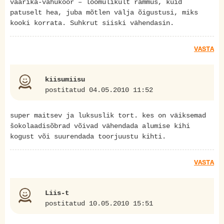
vaarika-vahukoor – loomulikult rammus, kuid
patuselt hea, juba mõtlen välja õigustusi, miks
kooki korrata. Suhkrut siiski vähendasin.
VASTA
kiisumiisu
postitatud 04.05.2010 11:52
super maitsev ja luksuslik tort. kes on väiksemad
šokolaadisõbrad võivad vähendada alumise kihi
kogust või suurendada toorjuustu kihti.
VASTA
Liis-t
postitatud 10.05.2010 15:51