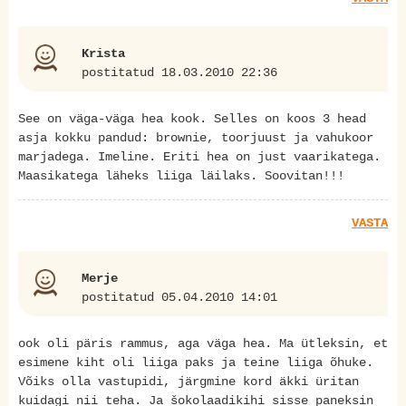
Krista
postitatud 18.03.2010 22:36
See on väga-väga hea kook. Selles on koos 3 head
asja kokku pandud: brownie, toorjuust ja vahukoor
marjadega. Imeline. Eriti hea on just vaarikatega.
Maasikatega läheks liiga läilaks. Soovitan!!!
VASTA
Merje
postitatud 05.04.2010 14:01
ook oli päris rammus, aga väga hea. Ma ütleksin, et
esimene kiht oli liiga paks ja teine liiga õhuke.
Võiks olla vastupidi, järgmine kord äkki üritan
kuidagi nii teha. Ja šokolaadikihi sisse paneksin