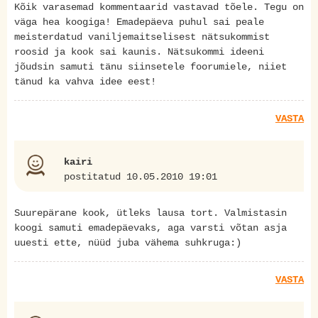
Kõik varasemad kommentaarid vastavad tõele. Tegu on
väga hea koogiga! Emadepäeva puhul sai peale
meisterdatud vaniljemaitselisest nätsukommist
roosid ja kook sai kaunis. Nätsukommi ideeni
jõudsin samuti tänu siinsetele foorumiele, niiet
tänud ka vahva idee eest!
VASTA
kairi
postitatud 10.05.2010 19:01
Suurepärane kook, ütleks lausa tort. Valmistasin
koogi samuti emadepäevaks, aga varsti võtan asja
uuesti ette, nüüd juba vähema suhkruga:)
VASTA