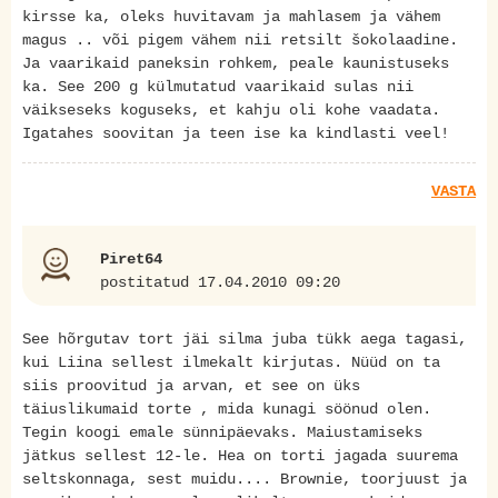
kirsse ka, oleks huvitavam ja mahlasem ja vähem
magus .. või pigem vähem nii retsilt šokolaadine.
Ja vaarikaid paneksin rohkem, peale kaunistuseks
ka. See 200 g külmutatud vaarikaid sulas nii
väikseseks koguseks, et kahju oli kohe vaadata.
Igatahes soovitan ja teen ise ka kindlasti veel!
VASTA
Piret64
postitatud 17.04.2010 09:20
See hõrgutav tort jäi silma juba tükk aega tagasi,
kui Liina sellest ilmekalt kirjutas. Nüüd on ta
siis proovitud ja arvan, et see on üks
täiuslikumaid torte , mida kunagi söönud olen.
Tegin koogi emale sünnipäevaks. Maiustamiseks
jätkus sellest 12-le. Hea on torti jagada suurema
seltskonnaga, sest muidu.... Brownie, toorjuust ja