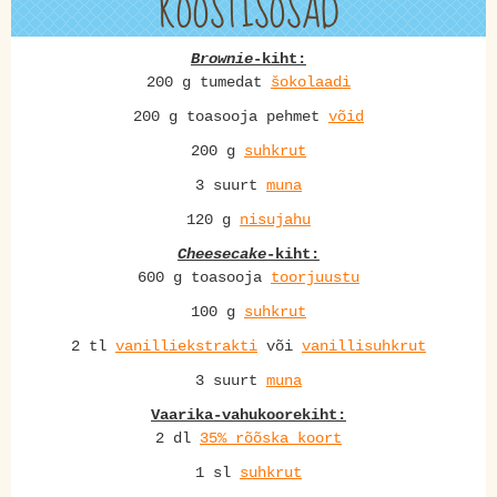
KOOSTISOSAD
Brownie
-kiht:
200 g tumedat
šokolaadi
200 g toasooja pehmet
võid
200 g
suhkrut
3 suurt
muna
120 g
nisujahu
Cheesecake
-kiht:
600 g toasooja
toorjuustu
100 g
suhkrut
2 tl
vanilliekstrakti
või
vanillisuhkrut
3 suurt
muna
Vaarika-vahukoorekiht:
2 dl
35% rõõska koort
1 sl
suhkrut