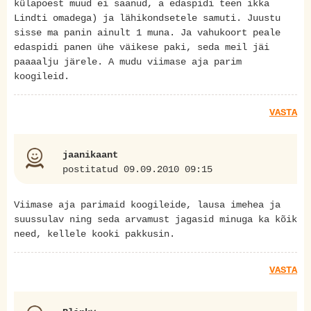
külapoest muud ei saanud, a edaspidi teen ikka
Lindti omadega) ja lähikondsetele samuti. Juustu
sisse ma panin ainult 1 muna. Ja vahukoort peale
edaspidi panen ühe väikese paki, seda meil jäi
paaaalju järele. A mudu viimase aja parim
koogileid.
VASTA
jaanikaant
postitatud 09.09.2010 09:15
Viimase aja parimaid koogileide, lausa imehea ja
suussulav ning seda arvamust jagasid minuga ka kõik
need, kellele kooki pakkusin.
VASTA