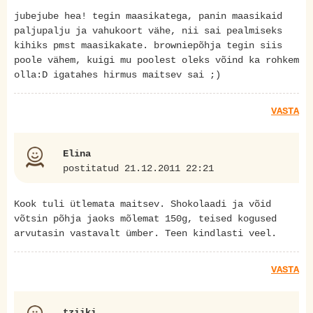
jubejube hea! tegin maasikatega, panin maasikaid
paljupalju ja vahukoort vähe, nii sai pealmiseks
kihiks pmst maasikakate. browniepõhja tegin siis
poole vähem, kuigi mu poolest oleks võind ka rohkem
olla:D igatahes hirmus maitsev sai ;)
VASTA
Elina
postitatud 21.12.2011 22:21
Kook tuli ütlemata maitsev. Shokolaadi ja võid
võtsin põhja jaoks mõlemat 150g, teised kogused
arvutasin vastavalt ümber. Teen kindlasti veel.
VASTA
tziiki