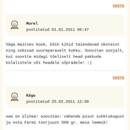
VASTA
Murel
postitatud 01.01.2011 06:47
Väga maitsev kook, kõik kihid täiendavad üksteist
ning sobivad suurepäraselt kokku. Soovitan soojalt,
kui soovite midagi tõeliselt head pakkuda
külalistele või headele sõpradele! :)
VASTA
Kägu
postitatud 25.02.2011 12:38
see on ülihea! soovitan: vähenda pisut suhkrukogust
ja osta Farmi toorjuust 500 gr. meie lemmik!