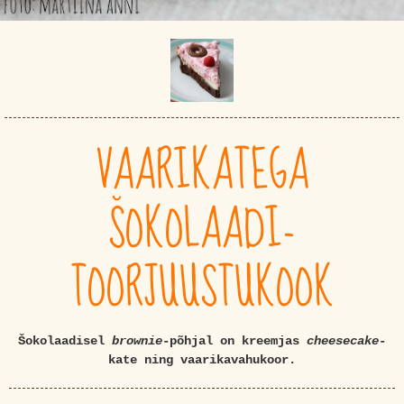
VAARIKATEGA
ŠOKOLAADI-
TOORJUUSTUKOOK
Šokolaadisel
brownie
-põhjal on kreemjas
cheesecake
-
kate ning vaarikavahukoor.