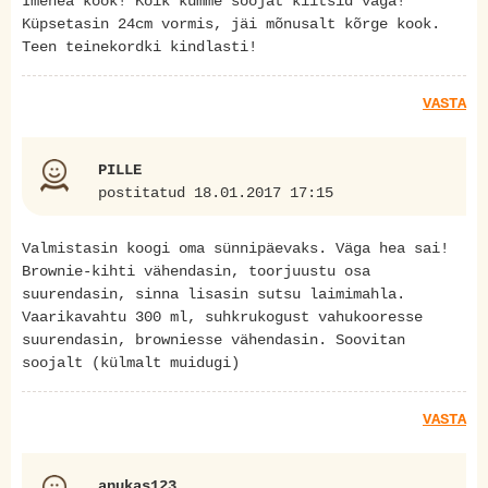
Imehea kook! Kõik kümme sööjat kiitsid väga!
Küpsetasin 24cm vormis, jäi mõnusalt kõrge kook.
Teen teinekordki kindlasti!
VASTA
PILLE
postitatud 18.01.2017 17:15
Valmistasin koogi oma sünnipäevaks. Väga hea sai!
Brownie-kihti vähendasin, toorjuustu osa
suurendasin, sinna lisasin sutsu laimimahla.
Vaarikavahtu 300 ml, suhkrukogust vahukooresse
suurendasin, browniesse vähendasin. Soovitan
soojalt (külmalt muidugi)
VASTA
anukas123