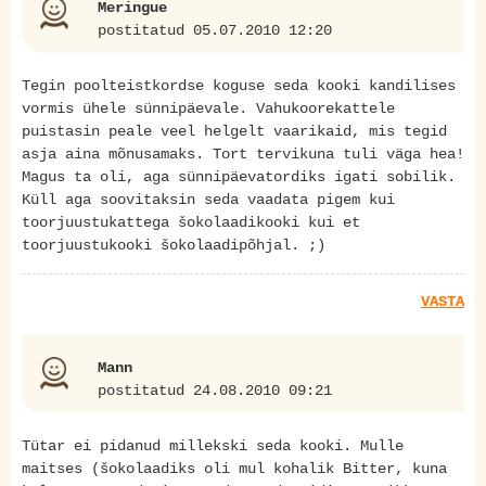
Meringue
postitatud 05.07.2010 12:20
Tegin poolteistkordse koguse seda kooki kandilises
vormis ühele sünnipäevale. Vahukoorekattele
puistasin peale veel helgelt vaarikaid, mis tegid
asja aina mõnusamaks. Tort tervikuna tuli väga hea!
Magus ta oli, aga sünnipäevatordiks igati sobilik.
Küll aga soovitaksin seda vaadata pigem kui
toorjuustukattega šokolaadikooki kui et
toorjuustukooki šokolaadipõhjal. ;)
VASTA
Mann
postitatud 24.08.2010 09:21
Tütar ei pidanud millekski seda kooki. Mulle
maitses (šokolaadiks oli mul kohalik Bitter, kuna