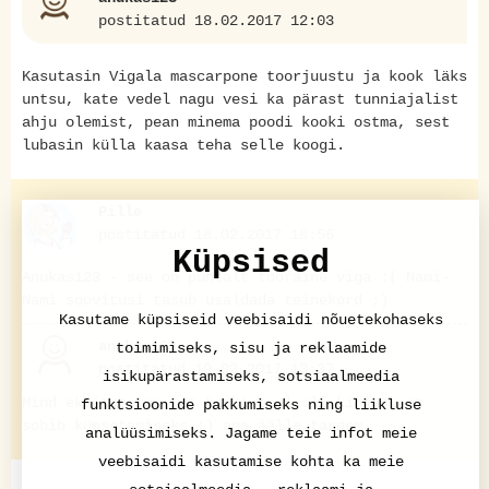
postitatud 18.02.2017 12:03
Kasutasin Vigala mascarpone toorjuustu ja kook läks
untsu, kate vedel nagu vesi ka pärast tunniajalist
ahju olemist, pean minema poodi kooki ostma, sest
lubasin külla kaasa teha selle koogi.
Pille
postitatud 18.02.2017 18:56
Küpsised
Anukas123 - see on puhtalt tooraine viga :( Nami-
Nami soovitusi tasub usaldada teinekord ;)
Kasutame küpsiseid veebisaidi nõuetekohaseks
anukas123
toimimiseks, sisu ja reklaamide
postitatud 19.02.2017 13:37
isikupärastamiseks, sotsiaalmeedia
Mind eksitas see, et karbi peal oli kirjas, et
funktsioonide pakkumiseks ning liikluse
sobib küpsetamiseks :) aga jälle targem
analüüsimiseks. Jagame teie infot meie
veebisaidi kasutamise kohta ka meie