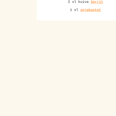
2 sl kuiva
šerrit
1 sl
sojakastet