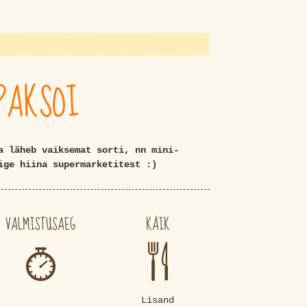
PAKSOI
a läheb vaiksemat sorti, nn mini-
ige hiina supermarketitest :)
VALMISTUSAEG
KÄIK
Lisand