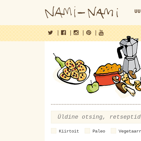
UU
|
|
|
|
Kiirtoit
Paleo
Vegetaar