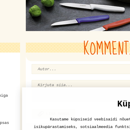
KOMMENT
niga
Kü
LISA MANUS
Kasutame küpsiseid veebisaidi nõue
psas
isikupärastamiseks, sotsiaalmeedia funkts