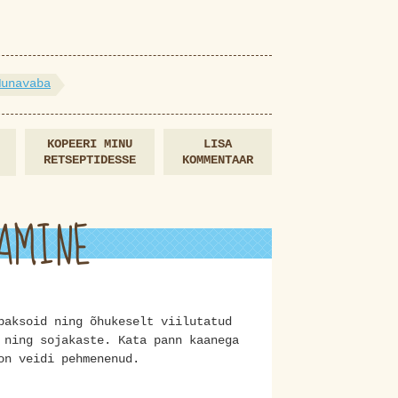
Munavaba
KOPEERI MINU
LISA
RETSEPTIDESSE
KOMMENTAAR
AMINE
paksoid ning õhukeselt viilutatud
 ning sojakaste. Kata pann kaanega
on veidi pehmenenud.