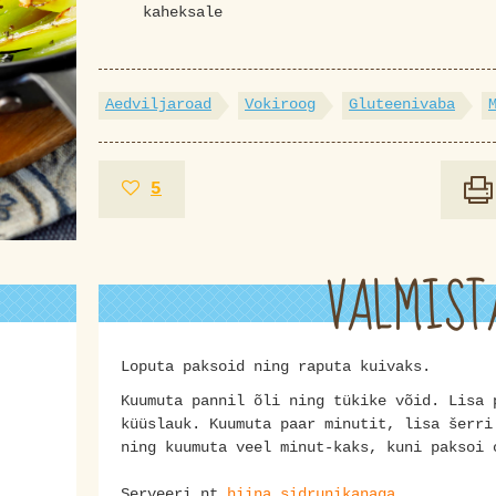
kaheksale
Aedviljaroad
Vokiroog
Gluteenivaba
5
VALMIST
Loputa paksoid ning raputa kuivaks.
Kuumuta pannil õli ning tükike võid. Lisa 
küüslauk. Kuumuta paar minutit, lisa šerri
ning kuumuta veel minut-kaks, kuni paksoi 
Serveeri nt
hiina sidrunikanaga
.