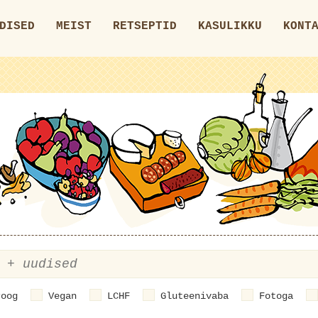
DISED
MEIST
RETSEPTID
KASULIKKU
KONT
roog
Vegan
LCHF
Gluteenivaba
Fotoga