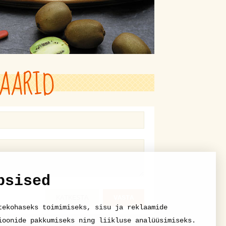
AARID
psised
KATKESTA
VASTA
tekohaseks toimimiseks, sisu ja reklaamide
ioonide pakkumiseks ning liikluse analüüsimiseks.