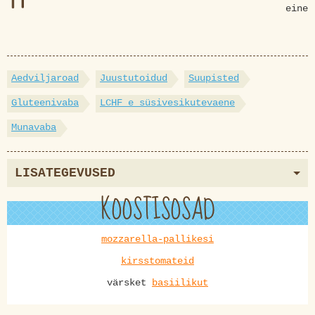
eine
Aedviljaroad
Juustutoidud
Suupisted
Gluteenivaba
LCHF e süsivesikutevaene
Munavaba
LISATEGEVUSED
KOOSTISOSAD
mozzarella-pallikesi
kirsstomateid
värsket
basiilikut