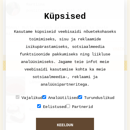
Martiina
postitatud 10.11.2015 19:48
Küpsised
Mõnus! Mulle meeldib palsamiäädikat ka peale
Kasutame küpsiseid veebisaidi nõuetekohaseks
niristada.
toimimiseks, sisu ja reklaamide
isikupärastamiseks, sotsiaalmeedia
VASTA
funktsioonide pakkumiseks ning liikluse
VAATA VEEL
analüüsimiseks. Jagame teie infot meie
veebisaidi kasutamise kohta ka meie
sotsiaalmeedia-, reklaami ja
Lõhemarja soolamine
analüüsipartneritega.
Vajalikud
Analüütilised
Turunduslikud
Eelistused
Partnerid
Kitsejuustu-peedivõileivad
KEELDUN