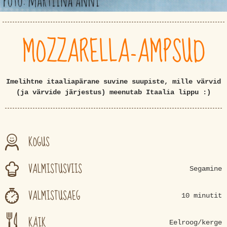
MOZZARELLA-AMPSUD
Imelihtne itaaliapärane suvine suupiste, mille värvid
(ja värvide järjestus) meenutab Itaalia lippu :)
KOGUS
VALMISTUSVIIS
Segamine
VALMISTUSAEG
10 minutit
KÄIK
Eelroog/kerge