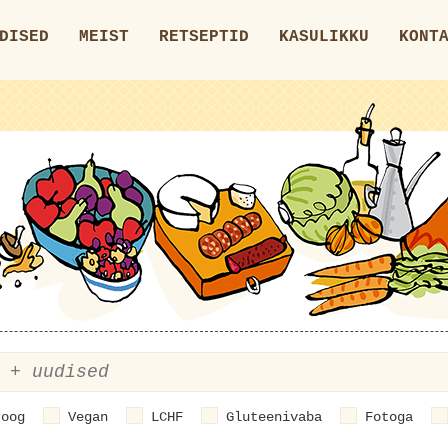
DISED
MEIST
RETSEPTID
KASULIKKU
KONT
roog
Vegan
LCHF
Gluteenivaba
Fotoga