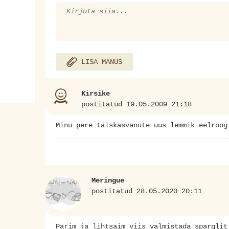
LISA MANUS
Kirsike
postitatud 19.05.2009 21:18
Minu pere täiskasvanute uus lemmik eelroog
Meringue
postitatud 28.05.2020 20:11
Parim ja lihtsaim viis valmistada sparglit