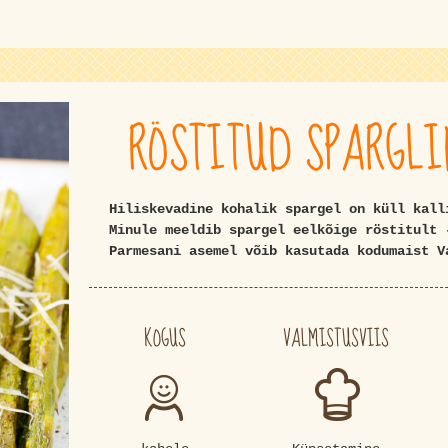
RÖSTITUD SPARGL
Hiliskevadine kohalik spargel on küll kall
Minule meeldib spargel eelkõige röstitult 
Parmesani asemel võib kasutada kodumaist V
KOGUS
VALMISTUSVIIS