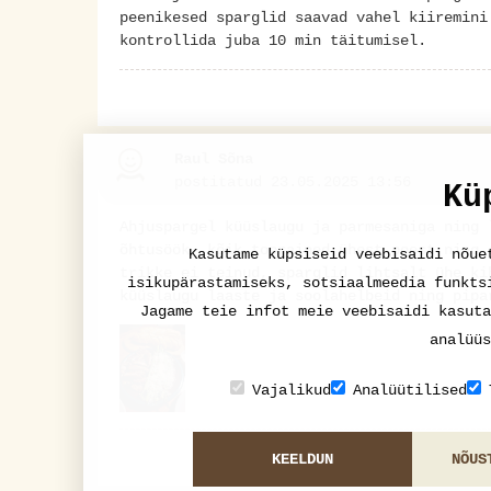
peenikesed sparglid saavad vahel kiiremini
kontrollida juba 10 min täitumisel.
Raul Sõna
postitatud 23.05.2025 13:56
Kü
Ahjuspargel küüslaugu ja parmesaniga ning 
õhtusöök, kõik toorained ühest poest ning 
Kasutame küpsiseid veebisaidi nõue
trikke ei teinud, sparglid lihtsalt ühe ki
isikupärastamiseks, sotsiaalmeedia funkts
küüslaugu laaste ja soolahelbeid ning pipa
Jagame teie infot meie veebisaidi kasuta
analüüs
Vajalikud
Analüütilised
KEELDUN
NÕUS