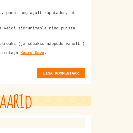
t, panni aeg-ajalt raputades, et
e veidi sidrunimahla ning puista
elroaks (ja süüakse näppude vahelt:)
oimetaja
Kaare Sova
.
LISA KOMMENTAAR
AARID