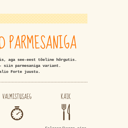
ID PARMESANIGA
is, aga see-eest tõeline hõrgutis.
- siin parmesaniga variant.
alio Forte juustu.
VALMISTUSAEG
KÄIK