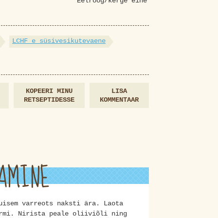
Eelroog/kerge eine
LCHF e süsivesikutevaene
KOPEERI MINU
LISA
RETSEPTIDESSE
KOMMENTAAR
AMINE
uisem varreots naksti ära. Laota
rmi. Nirista peale oliiviõli ning