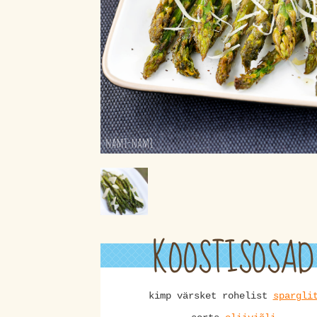
KOOSTISOSAD
kimp värsket rohelist
spargli