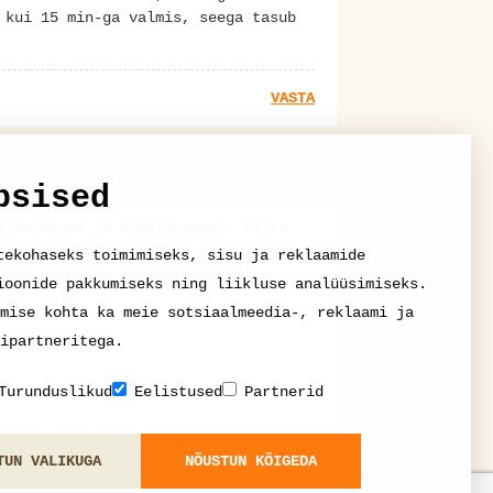
 kui 15 min-ga valmis, seega tasub
VASTA
psised
lihalõigud ja küüslaugusai. Kiire
sai sügavkülmast. Mina mingeid
tekohaseks toimimiseks, sisu ja reklaamide
hina pannile, rohkelt õhukesi
ioonide pakkumiseks ning liikluse analüüsimiseks.
rt.
mise kohta ka meie sotsiaalmeedia-, reklaami ja
ipartneritega.
Turunduslikud
Eelistused
Partnerid
VASTA
TUN VALIKUGA
NÕUSTUN KÕIGEDA