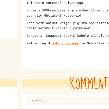
maitsesta meresoolahelvestega.
Küpseta 200kraadises ahjus umbes 15 minuti
sparglid ühtlaselt küpseksid.
ud
Võta vorm ahjust välja, pigista sparglitel
peale värskelt riivitud parmesani.
Serveeri. Kogusest jätkub kahele sööjale e
Pildid tegid
Juta Kübarsepp
ja Nami-Nami t
KOMMENT