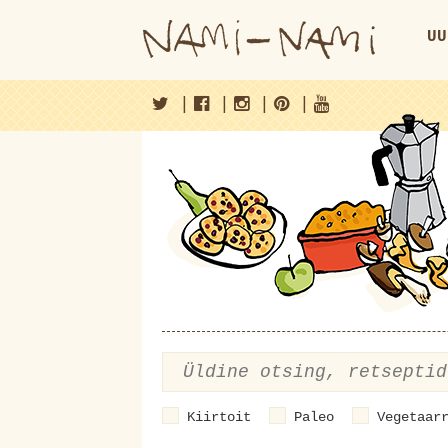
UU
|
|
|
|
Kiirtoit
Paleo
Vegetaar