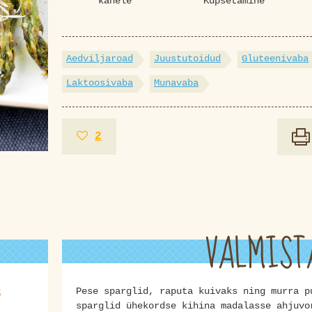
kahele
Küpsetamine
Aedviljaroad
Juustutoidud
Gluteenivaba
Laktoosivaba
Munavaba
2
VALMIST
t
Pese sparglid, raputa kuivaks ning murra p
sparglid ühekordse kihina madalasse ahjuvo