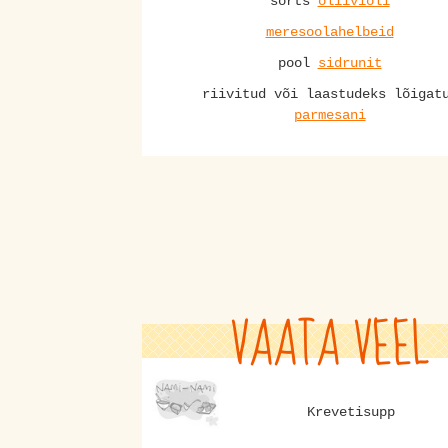
sorts
oliiviõli
meresoolahelbeid
pool
sidrunit
riivitud või laastudeks lõigat
parmesani
VAATA VEEL
Krevetisupp