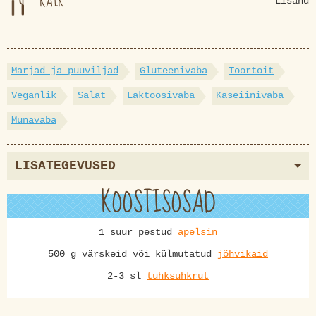
KÄIK
Lisand
Marjad ja puuviljad
Gluteenivaba
Toortoit
Veganlik
Salat
Laktoosivaba
Kaseiinivaba
Munavaba
LISATEGEVUSED
KOOSTISOSAD
1 suur pestud
apelsin
500 g värskeid või külmutatud
jõhvikaid
2-3 sl
tuhksuhkrut