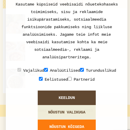
VAATA VEEL
Kasutame küpsiseid veebisaidi nõuetekohaseks
toimimiseks, sisu ja reklaamide
isikupärastamiseks, sotsiaalmeedia
Porgandid ja herned piimakastmes
funktsioonide pakkumiseks ning liikluse
analüüsimiseks. Jagame teie infot meie
veebisaidi kasutamise kohta ka meie
Pitsakeerud
sotsiaalmeedia-, reklaami ja
analüüsipartneritega.
Vajalikud
Analüütilised
Turunduslikud
Kartuli-sibulasupp
Eelistused
Partnerid
KEELDUN
nami-nami.ee | 1998-2015
NÕUSTUN VALIKUGA
NÕUSTUN KÕIGEDA