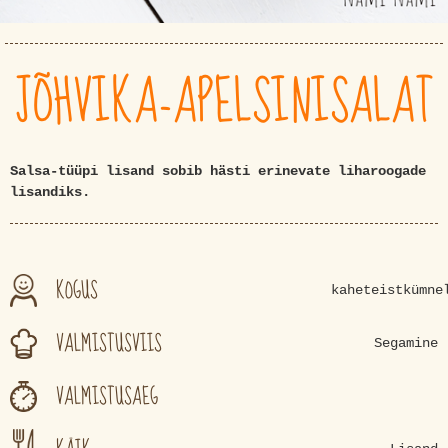
JÕHVIKA-APELSINISALAT
Salsa-tüüpi lisand sobib hästi erinevate liharoogade
lisandiks.
KOGUS
kaheteistkümne
VALMISTUSVIIS
Segamine
VALMISTUSAEG