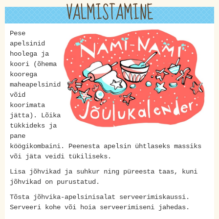
VALMISTAMINE
Pese
apelsinid
hoolega ja
koori (õhema
koorega
maheapelsinid
võid
koorimata
jätta). Lõika
tükkideks ja
pane
köögikombaini. Peenesta apelsin ühtlaseks massiks
või jäta veidi tükiliseks.
Lisa jõhvikad ja suhkur ning püreesta taas, kuni
jõhvikad on purustatud.
Tõsta jõhvika-apelsinisalat serveerimiskaussi.
Serveeri kohe või hoia serveerimiseni jahedas.