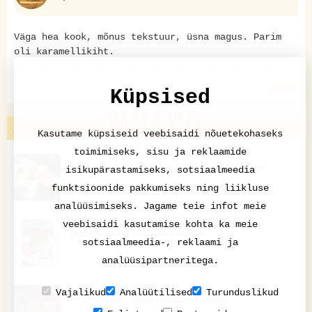
Väga hea kook, mõnus tekstuur, üsna magus. Parim
oli karamellikiht.
VASTA
Küpsised
VAATA VEEL
Kasutame küpsiseid veebisaidi nõuetekohaseks
toimimiseks, sisu ja reklaamide
Pannkoogid marja-kohupiimatäidisega
isikupärastamiseks, sotsiaalmeedia
funktsioonide pakkumiseks ning liikluse
analüüsimiseks. Jagame teie infot meie
veebisaidi kasutamise kohta ka meie
Guinnessi toorjuustukook
sotsiaalmeedia-, reklaami ja
analüüsipartneritega.
Vajalikud
Analüütilised
Turunduslikud
Krehvtised šokolaadimuffinid