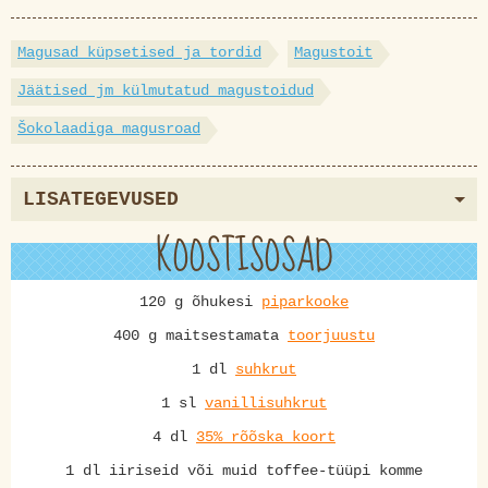
Magusad küpsetised ja tordid
Magustoit
Jäätised jm külmutatud magustoidud
Šokolaadiga magusroad
LISATEGEVUSED
KOOSTISOSAD
120 g õhukesi
piparkooke
400 g maitsestamata
toorjuustu
1 dl
suhkrut
1 sl
vanillisuhkrut
4 dl
35% rõõska koort
1 dl iiriseid või muid toffee-tüüpi komme