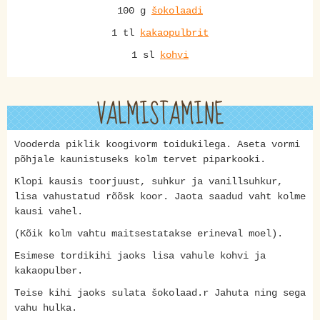
100 g
šokolaadi
1 tl
kakaopulbrit
1 sl
kohvi
VALMISTAMINE
Vooderda piklik koogivorm toidukilega. Aseta vormi
põhjale kaunistuseks kolm tervet piparkooki.
Klopi kausis toorjuust, suhkur ja vanillsuhkur,
lisa vahustatud rõõsk koor. Jaota saadud vaht kolme
kausi vahel.
(Kõik kolm vahtu maitsestatakse erineval moel).
Esimese tordikihi jaoks lisa vahule kohvi ja
kakaopulber.
Teise kihi jaoks sulata šokolaad.r Jahuta ning sega
vahu hulka.