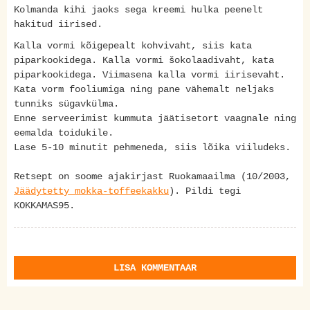
Kolmanda kihi jaoks sega kreemi hulka peenelt
hakitud iirised.
Kalla vormi kõigepealt kohvivaht, siis kata
piparkookidega. Kalla vormi šokolaadivaht, kata
piparkookidega. Viimasena kalla vormi iirisevaht.
Kata vorm fooliumiga ning pane vähemalt neljaks
tunniks sügavkülma.
Enne serveerimist kummuta jäätisetort vaagnale ning
eemalda toidukile.
Lase 5-10 minutit pehmeneda, siis lõika viiludeks.
Retsept on soome ajakirjast Ruokamaailma (10/2003,
Jäädytetty mokka-toffeekakku
). Pildi tegi
KOKKAMAS95.
LISA KOMMENTAAR