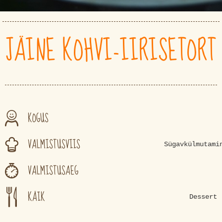
JÄINE KOHVI-IIRISETORT
KOGUS
VALMISTUSVIIS
Sügavkülmutami
VALMISTUSAEG
KÄIK
Dessert