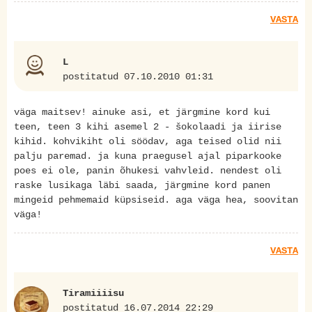
VASTA
L
postitatud 07.10.2010 01:31
väga maitsev! ainuke asi, et järgmine kord kui
teen, teen 3 kihi asemel 2 - šokolaadi ja iirise
kihid. kohvikiht oli söödav, aga teised olid nii
palju paremad. ja kuna praegusel ajal piparkooke
poes ei ole, panin õhukesi vahvleid. nendest oli
raske lusikaga läbi saada, järgmine kord panen
mingeid pehmemaid küpsiseid. aga väga hea, soovitan
väga!
VASTA
Tiramiiiisu
postitatud 16.07.2014 22:29