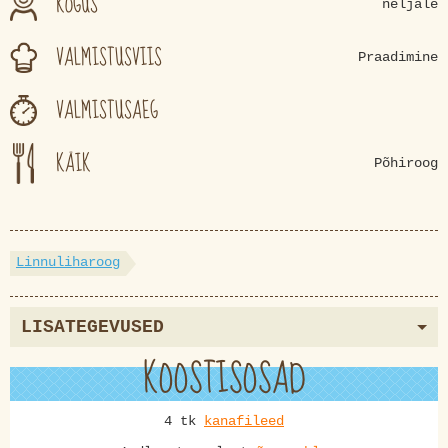
KOGUS
neljale
VALMISTUSVIIS
Praadimine
VALMISTUSAEG
KÄIK
Põhiroog
Linnuliharoog
LISATEGEVUSED
KOOSTISOSAD
4 tk
kanafileed