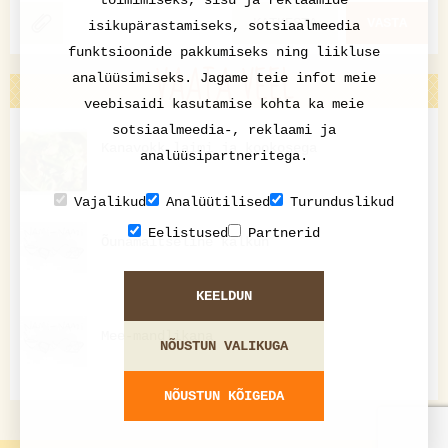
toimimiseks, sisu ja reklaamide
KATKESTA
VASTA
isikupärastamiseks, sotsiaalmeedia
funktsioonide pakkumiseks ning liikluse
VAATA VEEL
analüüsimiseks. Jagame teie infot meie
veebisaidi kasutamise kohta ka meie
sotsiaalmeedia-, reklaami ja
Kanavokk laimi ja kookosega
analüüsipartneritega.
Vajalikud
Analüütilised
Turunduslikud
Eelistused
Partnerid
Õunamaitseline kalkun
KEELDUN
Mee-mandlikana
NÕUSTUN VALIKUGA
NÕUSTUN KÕIGEDA