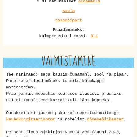
1 dl naturaalset
õunamahla
soola
roseepipart
Praadimiseks:
külmpressitud rapsi-
õli
VALMISTAMINE
Tee marinaad: sega kausis õunamahl, sool ja pipar.
Pane kanafileed mõneks tunniks külmkappi
marineerima.
Prae pannil mõõdukas kuumuses ilusasti pruuniks,
nii et kanafileed korralikult läbi küpseks.
Õunabroileri juurde paku rafineeritud maitsega
kevadkorgitsarisotot
ja rohelist
nõgeseõlikastet
.
Retsept ilmus ajakirjas Kodu & Aed (Juuni 2003,