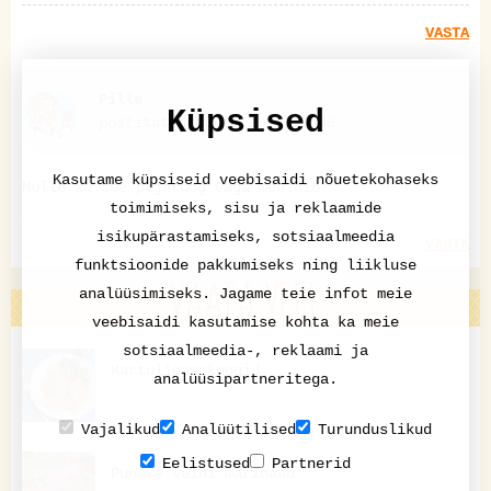
VASTA
Pille
Küpsised
postitatud 03.10.2016 10:48
Kasutame küpsiseid veebisaidi nõuetekohaseks
Mulle ka see pajaroog väga meeldib!
toimimiseks, sisu ja reklaamide
isikupärastamiseks, sotsiaalmeedia
VASTA
funktsioonide pakkumiseks ning liikluse
VAATA VEEL
analüüsimiseks. Jagame teie infot meie
veebisaidi kasutamise kohta ka meie
sotsiaalmeedia-, reklaami ja
Kartulipannkoogid
analüüsipartneritega.
Vajalikud
Analüütilised
Turunduslikud
Eelistused
Partnerid
Punase veini marinaad