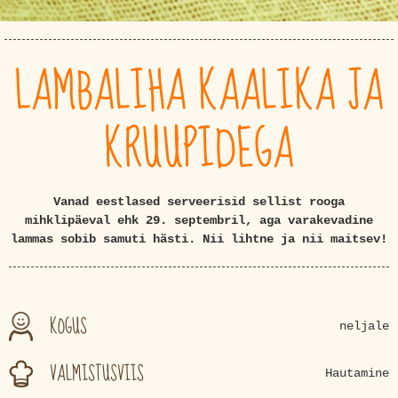
LAMBALIHA KAALIKA JA
KRUUPIDEGA
Vanad eestlased serveerisid sellist rooga
mihklipäeval ehk 29. septembril, aga varakevadine
lammas sobib samuti hästi. Nii lihtne ja nii maitsev!
KOGUS
neljale
VALMISTUSVIIS
Hautamine