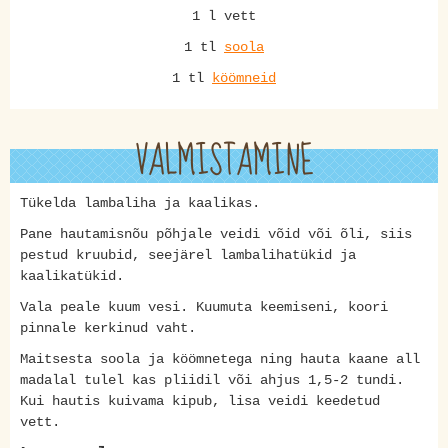
1 l vett
1 tl
soola
1 tl
köömneid
VALMISTAMINE
Tükelda lambaliha ja kaalikas.
Pane hautamisnõu põhjale veidi võid või õli, siis
pestud kruubid, seejärel lambalihatükid ja
kaalikatükid.
Vala peale kuum vesi. Kuumuta keemiseni, koori
pinnale kerkinud vaht.
Maitsesta soola ja köömnetega ning hauta kaane all
madalal tulel kas pliidil või ahjus 1,5-2 tundi.
Kui hautis kuivama kipub, lisa veidi keedetud
vett.