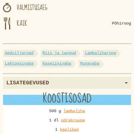
VALMISTUSAEG
KÄIK
Põhiroog
Aedviljaroad
Riis ja tangud
Lambaliharoog
Laktoosivaba
Kaseiinivaba
Munavaba
LISATEGEVUSED
KOOSTISOSAD
500 g
lambaliha
1 dl
odrakruupe
1
kaalikas