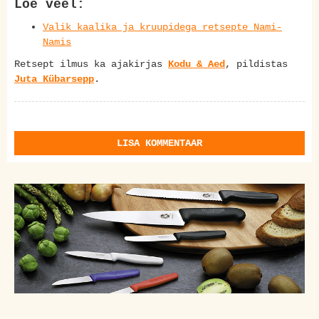
Loe veel:
Valik kaalika ja kruupidega retsepte Nami-
Namis
Retsept ilmus ka ajakirjas
Kodu & Aed
, pildistas
Juta Kübarsepp
.
LISA KOMMENTAAR