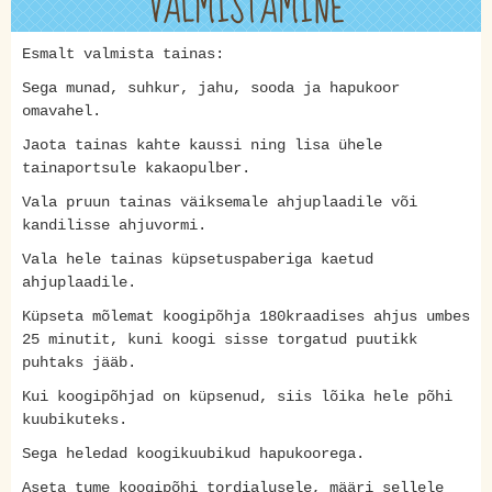
VALMISTAMINE
Esmalt valmista tainas:
Sega munad, suhkur, jahu, sooda ja hapukoor
omavahel.
Jaota tainas kahte kaussi ning lisa ühele
tainaportsule kakaopulber.
Vala pruun tainas väiksemale ahjuplaadile või
kandilisse ahjuvormi.
Vala hele tainas küpsetuspaberiga kaetud
ahjuplaadile.
Küpseta mõlemat koogipõhja 180kraadises ahjus umbes
25 minutit, kuni koogi sisse torgatud puutikk
puhtaks jääb.
Kui koogipõhjad on küpsenud, siis lõika hele põhi
kuubikuteks.
Sega heledad koogikuubikud hapukoorega.
Aseta tume koogipõhi tordialusele, määri sellele