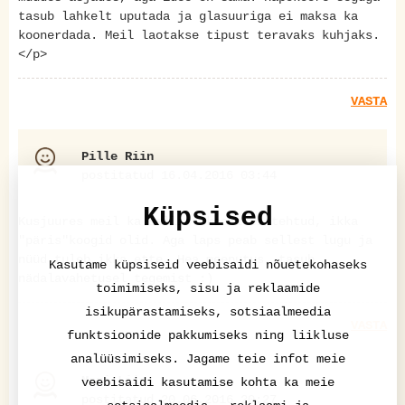
tasub lahkelt uputada ja glasuuriga ei maksa ka
koonerdada. Meil laotakse tipust teravaks kuhjaks.
</p>
VASTA
Pille Riin
postitatud 16.04.2016 03:44
Küpsised
Kusjuures meil ka sellist kooki ei tehtud, ikka
"päris"koogid olid. Aga laps peab sellest lugu ja
nüüd tuleb ikka ette. Hea meenutus, tasub
Kasutame küpsiseid veebisaidi nõuetekohaseks
nädalavahetusel tegemist :)
toimimiseks, sisu ja reklaamide
isikupärastamiseks, sotsiaalmeedia
VASTA
funktsioonide pakkumiseks ning liikluse
analüüsimiseks. Jagame teie infot meie
Mari-Liis
veebisaidi kasutamise kohta ka meie
postitatud 20.06.2016 20:27