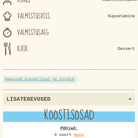
VALMISTUSVIIS
Küpsetamine
VALMISTUSAEG
KÄIK
Dessert
Magusad küpsetised ja tordid
LISATEGEVUSED
KOOSTISOSAD
Põhjad:
4 suurt
muna