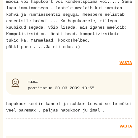
moosi või hapukoort või kondentspiima või..... Sama
lugu immutamisega - lastele meeldib kui immutan
kohvi ja rummiessentsi seguga, meespere eelistab
essentsile brändit... Ka hapukoorele, millega
kuubikud segada, võib lisada, mis iganes meeldib:
Kompotikirsid on tõesti head, kompotivirsikute
tükid ka. Marmelaad, kookoshelbed,
pähklipuru......Ja nii edasi:)
VASTA
mina
postitatud 20.03.2009 10:55
hapukoor keefir kaneel ja suhkur teevad selle möksi
veel paremax . paljas hapukoor ju imal...
VASTA