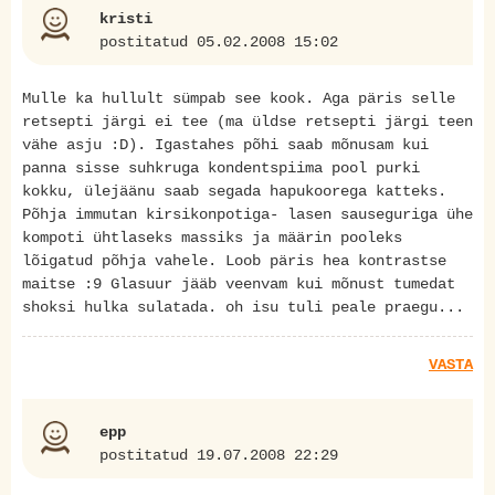
kristi
postitatud 05.02.2008 15:02
Mulle ka hullult sümpab see kook. Aga päris selle
retsepti järgi ei tee (ma üldse retsepti järgi teen
vähe asju :D). Igastahes põhi saab mõnusam kui
panna sisse suhkruga kondentspiima pool purki
kokku, ülejäänu saab segada hapukoorega katteks.
Põhja immutan kirsikonpotiga- lasen sauseguriga ühe
kompoti ühtlaseks massiks ja määrin pooleks
lõigatud põhja vahele. Loob päris hea kontrastse
maitse :9 Glasuur jääb veenvam kui mõnust tumedat
shoksi hulka sulatada. oh isu tuli peale praegu...
VASTA
epp
postitatud 19.07.2008 22:29