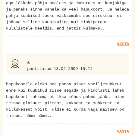
aga lõikaks põhja pooleks ja immutaks nt konjakiga
ja paneks sinna vahele ka veel hapukoort. Ja heleda
põhja kuubikud teeks väiksemaks-see struktuur ei
jäänud selline kuubikuline mul miskipärast...
külalistele meeldis, end jättis külmaks...
VASTA
a
postitatud 13.02.2009 15:21
hapukoorele oleks hea panna pisut vaniljesuhkrut
enne kui kuubikud sisse segada ja kindlasti läheb
hapukoort rohkem, et ikka mõnus pehme jääks. olen
teinud glasuuri piimast, kakaost ja suhkrust ja
killukesest võist, üldse ei kurda väga maitsev on
tulnud. nämm nämm...
VASTA