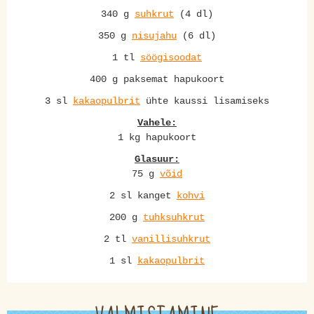
340 g
suhkrut
(4 dl)
350 g
nisujahu
(6 dl)
1 tl
söögisoodat
400 g paksemat hapukoort
3 sl
kakaopulbrit
ühte kaussi lisamiseks
Vahele:
1 kg hapukoort
Glasuur:
75 g
võid
2 sl kanget
kohvi
200 g
tuhksuhkrut
2 tl
vanillisuhkrut
1 sl
kakaopulbrit