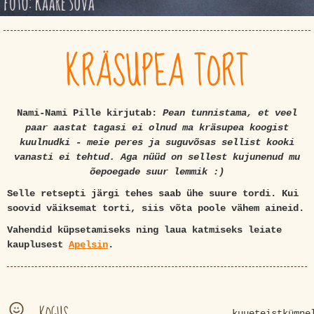
KRÄSUPEA TORT
Nami-Nami Pille kirjutab:
Pean tunnistama, et veel
paar aastat tagasi ei olnud ma kräsupea koogist
kuulnudki - meie peres ja suguvõsas sellist kooki
vanasti ei tehtud. Aga nüüd on sellest kujunenud mu
õepoegade suur lemmik :)
Selle retsepti järgi tehes saab ühe suure tordi. Kui
soovid väiksemat torti, siis võta poole vähem aineid.
Vahendid küpsetamiseks ning laua katmiseks leiate
kauplusest
Apelsin
.
KOGUS
kuueteistkümne