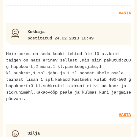
VASTA
Kokkaja
postitatud 24.02.2013 16:49
Meie peres on seda kooki tehtud üle 10 a.,kuid
taigen on nats erinev sellest ,mis siin pakutud:200
g hapukoort,2 muna,1 kl.pannkoogijahu,1
kl.suhkrut,1 spl.jahu ja 1 tl.soodat.Ühele osale
tainast lisan 1 spl.kakaod.Kastmeks kulub 400-500 g
hapukoort+3 tl.suhkrut+1 sidruni riivitud koor ja
sidrunimahl.Kakaovõõp peale ja külmas kuni järgmise
päevani.
VASTA
Silja