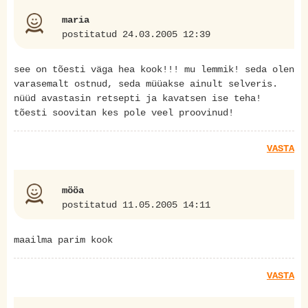
maria
postitatud 24.03.2005 12:39
see on tõesti väga hea kook!!! mu lemmik! seda olen
varasemalt ostnud, seda müüakse ainult selveris.
nüüd avastasin retsepti ja kavatsen ise teha!
tõesti soovitan kes pole veel proovinud!
VASTA
mööa
postitatud 11.05.2005 14:11
maailma parim kook
VASTA