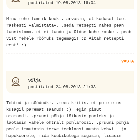
postitatud 19.08.2013 16:04
Minu mehe lemmik kook...arvasin, et kodusel teel
raskesti valmistatav...seda retsepti nähes pean
tunnistama, et ei tundu ju üldse kohe raske...peab
vist mehele rõõmuks tegemagi! :D Aitäh retsepti
eest! :)
VASTA
Silja
postitatud 24.08.2013 21:33
Tehtud ja söödudki...mees kiitis, et pole elus
kusagil paremat saanud! :) Tegin pisut
omamoodi...pruuni põhja lõikasin pooleks ja
laotasin vahele ohtralt pohlamoosi...pruuni põhja
peale immutasin terve teeklaasi musta kohvi...ja
hapukoorele, mida kuubikutega segasin, lisasin