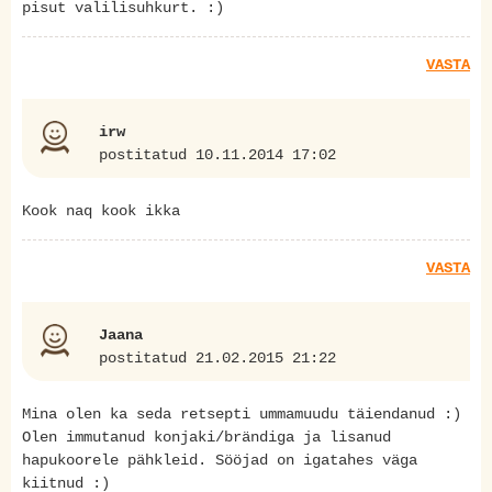
pisut valilisuhkurt. :)
VASTA
irw
postitatud 10.11.2014 17:02
Kook naq kook ikka
VASTA
Jaana
postitatud 21.02.2015 21:22
Mina olen ka seda retsepti ummamuudu täiendanud :)
Olen immutanud konjaki/brändiga ja lisanud
hapukoorele pähkleid. Sööjad on igatahes väga
kiitnud :)