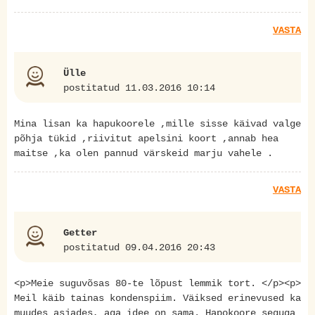
VASTA
Ülle
postitatud 11.03.2016 10:14
Mina lisan ka hapukoorele ,mille sisse käivad valge
põhja tükid ,riivitut apelsini koort ,annab hea
maitse ,ka olen pannud värskeid marju vahele .
VASTA
Getter
postitatud 09.04.2016 20:43
<p>Meie suguvõsas 80-te lõpust lemmik tort. </p><p>
Meil käib tainas kondenspiim. Väiksed erinevused ka
muudes asjades, aga idee on sama. Hapokoore seguga