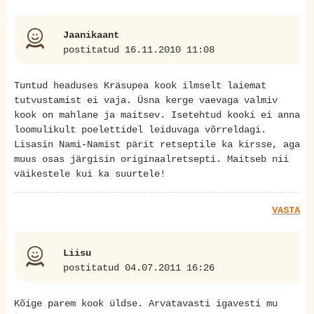
Jaanikaant
postitatud 16.11.2010 11:08
Tuntud headuses Kräsupea kook ilmselt laiemat
tutvustamist ei vaja. Üsna kerge vaevaga valmiv
kook on mahlane ja maitsev. Isetehtud kooki ei anna
loomulikult poelettidel leiduvaga võrreldagi.
Lisasin Nami-Namist pärit retseptile ka kirsse, aga
muus osas järgisin originaalretsepti. Maitseb nii
väikestele kui ka suurtele!
VASTA
Liisu
postitatud 04.07.2011 16:26
Kõige parem kook üldse. Arvatavasti igavesti mu