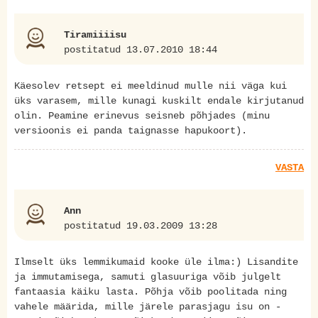
Tiramiiiisu
postitatud 13.07.2010 18:44
Käesolev retsept ei meeldinud mulle nii väga kui
üks varasem, mille kunagi kuskilt endale kirjutanud
olin. Peamine erinevus seisneb põhjades (minu
versioonis ei panda taignasse hapukoort).
VASTA
Ann
postitatud 19.03.2009 13:28
Ilmselt üks lemmikumaid kooke üle ilma:) Lisandite
ja immutamisega, samuti glasuuriga võib julgelt
fantaasia käiku lasta. Põhja võib poolitada ning
vahele määrida, mille järele parasjagu isu on -