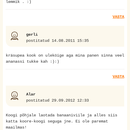
lemmik . :)
VASTA
gerli
postitatud 14.08.2011 15:35
kräsupea kook on uleköige aga mina panen sinna veel
ananassi tukke kah :):)
VASTA
Alar
postitatud 29.09.2012 12:33
Koogi põhjale laotada banaaniviile ja alles siis
katta koore-koogi seguga jne. Ei ole paremat
maailmas!