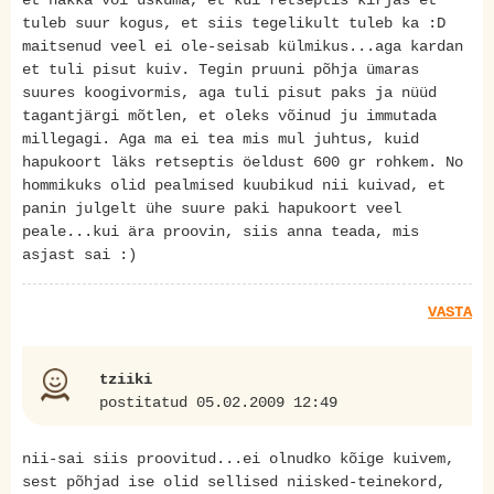
et hakka või uskuma, et kui retseptis kirjas et
tuleb suur kogus, et siis tegelikult tuleb ka :D
maitsenud veel ei ole-seisab külmikus...aga kardan
et tuli pisut kuiv. Tegin pruuni põhja ümaras
suures koogivormis, aga tuli pisut paks ja nüüd
tagantjärgi mõtlen, et oleks võinud ju immutada
millegagi. Aga ma ei tea mis mul juhtus, kuid
hapukoort läks retseptis öeldust 600 gr rohkem. No
hommikuks olid pealmised kuubikud nii kuivad, et
panin julgelt ühe suure paki hapukoort veel
peale...kui ära proovin, siis anna teada, mis
asjast sai :)
VASTA
tziiki
postitatud 05.02.2009 12:49
nii-sai siis proovitud...ei olnudko kõige kuivem,
sest põhjad ise olid sellised niisked-teinekord,