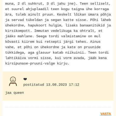
muna, 2 dl suhkrut, 3 dl jahu jne). Teen selliselt,
et suurel ahjuplaadil teen kogu taigna ühe korraga
ära, tuleb ainult pruun. Keskelt lõikan ümara põhja
ja servad tükeldan ja segan katte sisse. Põhi läheb
ühekordne, hapukoort hulgim, lisaks banaanitükid ja
kirsikompott. Immutan vedelikuga ka ohtralt, et
jääks mahlane. Seega tordi valmistamine on mul
kõvasti kiirem kui retsepti järgi tehes. Ainus
vahe, et põhi on ühekordne ja kate on pruunide
tükkidega, aga glasuur katab niikuinii. Teen tordi
lahtikäiva vormi sisse, kui vorm avada, jääb kena
kirsipunase-pruuni-valge kirju.
❤️
postitatud 13.08.2023 17:12
jaa queen
VASTA