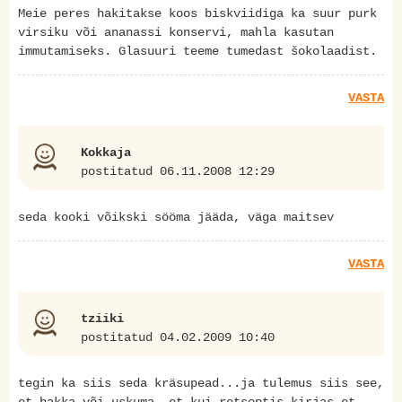
Meie peres hakitakse koos biskviidiga ka suur purk
virsiku või ananassi konservi, mahla kasutan
immutamiseks. Glasuuri teeme tumedast šokolaadist.
VASTA
Kokkaja
postitatud 06.11.2008 12:29
seda kooki võikski sööma jääda, väga maitsev
VASTA
tziiki
postitatud 04.02.2009 10:40
tegin ka siis seda kräsupead...ja tulemus siis see,