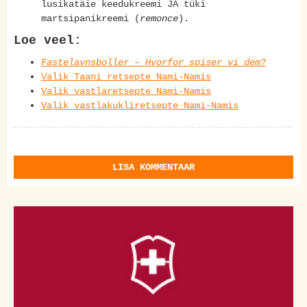
lusikatäie keedukreemi JA tüki
martsipanikreemi (
remonce
).
Loe veel:
Fastelavnsboller – Hvorfor spiser vi dem?
Valik Taani retsepte Nami-Namis
Valik vastlaretsepte Nami-Namis
Valik vastlakukliretsepte Nami-Namis
LISA KOMMENTAAR