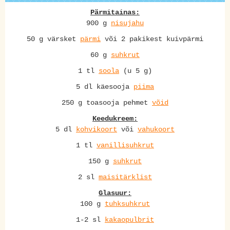
Pärmitainas:
900 g
nisujahu
50 g värsket
pärmi
või 2 pakikest kuivpärmi
60 g
suhkrut
1 tl
soola
(u 5 g)
5 dl käesooja
piima
250 g toasooja pehmet
võid
Keedukreem:
5 dl
kohvikoort
või
vahukoort
1 tl
vanillisuhkrut
150 g
suhkrut
2 sl
maisitärklist
Glasuur:
100 g
tuhksuhkrut
1-2 sl
kakaopulbrit