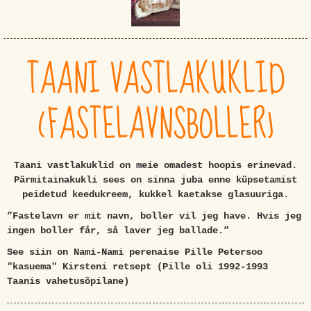
TAANI VASTLAKUKLID
(FASTELAVNSBOLLER)
Taani vastlakuklid on meie omadest hoopis erinevad.
Pärmitainakukli sees on sinna juba enne küpsetamist
peidetud keedukreem, kukkel kaetakse glasuuriga.
”Fastelavn er mit navn, boller vil jeg have. Hvis jeg
ingen boller får, så laver jeg ballade.”
See siin on Nami-Nami perenaise Pille Petersoo
"kasuema" Kirsteni retsept (Pille oli 1992-1993
Taanis vahetusõpilane)