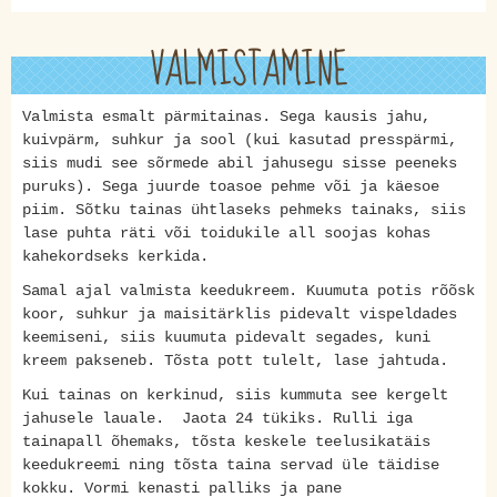
VALMISTAMINE
Valmista esmalt pärmitainas. Sega kausis jahu,
kuivpärm, suhkur ja sool (kui kasutad presspärmi,
siis mudi see sõrmede abil jahusegu sisse peeneks
puruks). Sega juurde toasoe pehme või ja käesoe
piim. Sõtku tainas ühtlaseks pehmeks tainaks, siis
lase puhta räti või toidukile all soojas kohas
kahekordseks kerkida.
Samal ajal valmista keedukreem. Kuumuta potis rõõsk
koor, suhkur ja maisitärklis pidevalt vispeldades
keemiseni, siis kuumuta pidevalt segades, kuni
kreem pakseneb. Tõsta pott tulelt, lase jahtuda.
Kui tainas on kerkinud, siis kummuta see kergelt
jahusele lauale. Jaota 24 tükiks. Rulli iga
tainapall õhemaks, tõsta keskele teelusikatäis
keedukreemi ning tõsta taina servad üle täidise
kokku. Vormi kenasti palliks ja pane