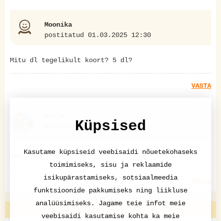
Moonika
postitatud 01.03.2025 12:30
Mitu dl tegelikult koort? 5 dl?
VASTA
Pille
Küpsised
postitatud 02.03.2025 11:12
Kasutame küpsiseid veebisaidi nõuetekohaseks
Jaa, Moonika :)
toimimiseks, sisu ja reklaamide
isikupärastamiseks, sotsiaalmeedia
VASTA
funktsioonide pakkumiseks ning liikluse
VAATA VEEL
analüüsimiseks. Jagame teie infot meie
veebisaidi kasutamise kohta ka meie