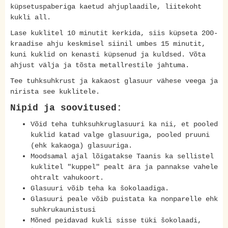
küpsetuspaberiga kaetud ahjuplaadile, liitekoht
kukli all.
Lase kuklitel 10 minutit kerkida, siis küpseta 200-
kraadise ahju keskmisel siinil umbes 15 minutit,
kuni kuklid on kenasti küpsenud ja kuldsed. Võta
ahjust välja ja tõsta metallrestile jahtuma.
Tee tuhksuhkrust ja kakaost glasuur vähese veega ja
nirista see kuklitele.
Nipid ja soovitused:
Võid teha tuhksuhkruglasuuri ka nii, et pooled
kuklid katad valge glasuuriga, pooled pruuni
(ehk kakaoga) glasuuriga.
Moodsamal ajal lõigatakse Taanis ka sellistel
kuklitel "kuppel" pealt ära ja pannakse vahele
ohtralt vahukoort.
Glasuuri võib teha ka šokolaadiga.
Glasuuri peale võib puistata ka nonparelle ehk
suhkrukaunistusi
Mõned peidavad kukli sisse tüki šokolaadi,