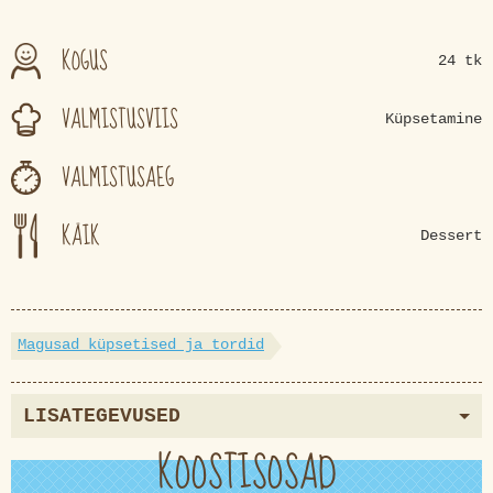
KOGUS
24 tk
VALMISTUSVIIS
Küpsetamine
VALMISTUSAEG
KÄIK
Dessert
Magusad küpsetised ja tordid
LISATEGEVUSED
KOOSTISOSAD