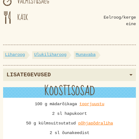
VALMISTUSAEG
KÄIK
Eelroog/kerge
eine
Liharoog
Ulukiliharoog
Munavaba
LISATEGEVUSED
KOOSTISOSAD
100 g mädarõikaga
toorjuustu
2 sl hapukoort
50 g külmsuitsutatud
põhjapõdraliha
2 sl õunakeedist