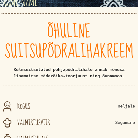
ÕHULINE
SUITSUPÕDRALIHAKREEM
Külmsuitsutatud põhjapõdralihale annab mõnusa
lisamaitse mädarõika-toorjuust ning õunamoos.
KOGUS
neljale
VALMISTUSVIIS
Segamine