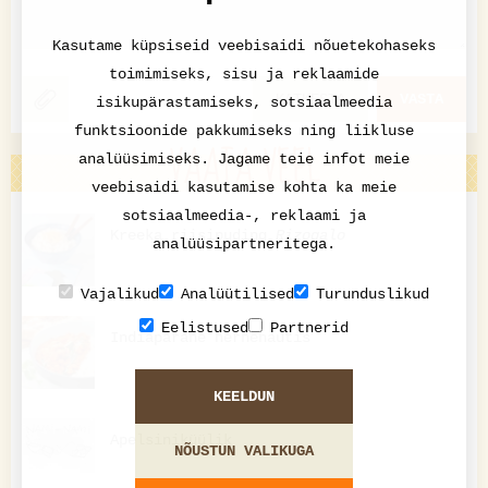
Kasutame küpsiseid veebisaidi nõuetekohaseks
toimimiseks, sisu ja reklaamide
KATKESTA
VASTA
isikupärastamiseks, sotsiaalmeedia
funktsioonide pakkumiseks ning liikluse
VAATA VEEL
analüüsimiseks. Jagame teie infot meie
veebisaidi kasutamise kohta ka meie
sotsiaalmeedia-, reklaami ja
Kreeka riisipuding
Rizogalo
analüüsipartneritega.
Vajalikud
Analüütilised
Turunduslikud
Eelistused
Partnerid
Indiapärane hernehautis
KEELDUN
Apelsiniküülik
NÕUSTUN VALIKUGA