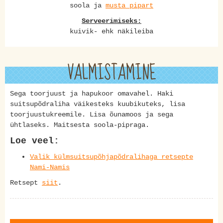
soola ja
musta pipart
Serveerimiseks:
kuivik- ehk näkileiba
VALMISTAMINE
Sega toorjuust ja hapukoor omavahel. Haki
suitsupõdraliha väikesteks kuubikuteks, lisa
toorjuustukreemile. Lisa õunamoos ja sega
ühtlaseks. Maitsesta soola-pipraga.
Loe veel:
Valik külmsuitsupõhjapõdralihaga retsepte
Nami-Namis
Retsept
siit
.