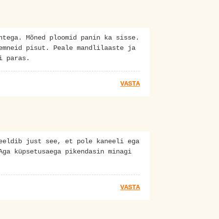
ntega. Mõned ploomid panin ka sisse.
emneid pisut. Peale mandlilaaste ja
i paras.
VASTA
eeldib just see, et pole kaneeli ega
Aga küpsetusaega pikendasin minagi
VASTA