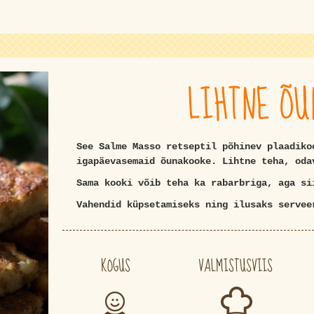
LIHTNE Õ
See Salme Masso retseptil põhinev plaadiko
igapäevasemaid õunakooke. Lihtne teha, oda
Sama kooki võib teha ka rabarbriga, aga si
Vahendid küpsetamiseks ning ilusaks serve
KOGUS
VALMISTUSVIIS