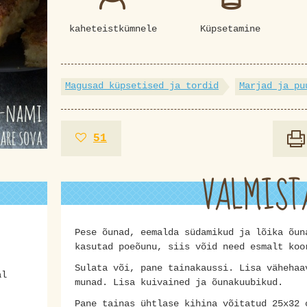
kaheteistkümnele
Küpsetamine
Magusad küpsetised ja tordid
Marjad ja pu
51
VALMIST
Pese õunad, eemalda südamikud ja lõika õun
kasutad poeõunu, siis võid need esmalt koo
Sulata või, pane tainakaussi. Lisa vähehaa
al
munad. Lisa kuivained ja õunakuubikud.
Pane tainas ühtlase kihina võitatud 25x32 