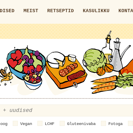
DISED
MEIST
RETSEPTID
KASULIKKU
KONT
roog
Vegan
LCHF
Gluteenivaba
Fotoga