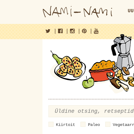
UU
|
|
|
|
Kiirtoit
Paleo
Vegetaar