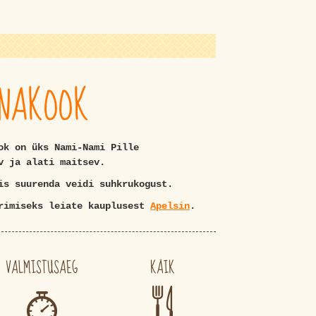
UNAKOOK
ok on üks Nami-Nami Pille
v ja alati maitsev.
is suurenda veidi suhkrukogust.
erimiseks leiate kauplusest
Apelsin
.
VALMISTUSAEG
KÄIK