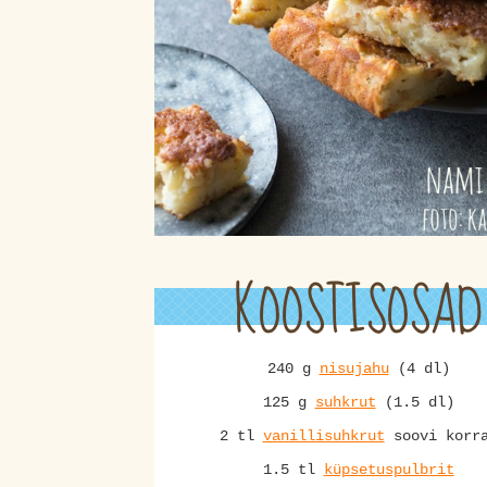
KOOSTISOSAD
240 g
nisujahu
(4 dl)
125 g
suhkrut
(1.5 dl)
2 tl
vanillisuhkrut
soovi korr
1.5 tl
küpsetuspulbrit