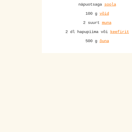
näpuotsaga
soola
100 g
võid
2 suurt
muna
2 dl hapupiima või
keefirit
500 g
õuna