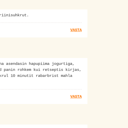
riinisuhkrut.
VASTA
na asendasin hapupiima jogurtiga,
d panin rohkem kui retseptis kirjas,
krul 10 minutit rabarbrist mahla
VASTA