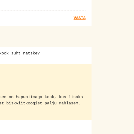
VASTA
kook suht nätske?
see on hapupiimaga kook, kus lisaks
st biskviitkoogist palju mahlasem.