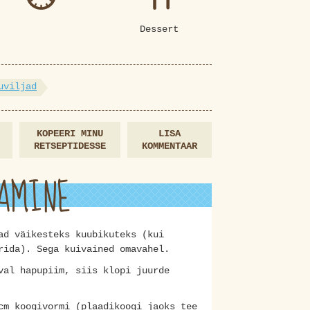
Dessert
uviljad
KOPEERI MINU
LISA
RETSEPTIDESSE
KOMMENTAAR
AMINE
ad väikesteks kuubikuteks (kui
rida). Sega kuivained omavahel.
val hapupiim, siis klopi juurde
cm koogivormi (plaadikoogi jaoks tee