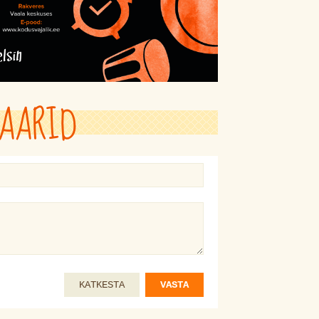
AARID
KATKESTA
VASTA