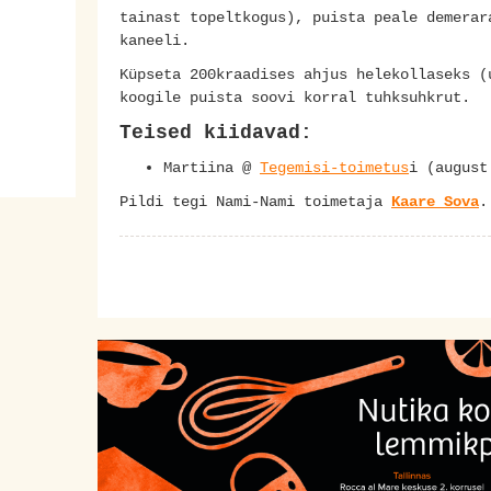
tainast topeltkogus), puista peale demerar
kaneeli.
Küpseta 200kraadises ahjus helekollaseks (
koogile puista soovi korral tuhksuhkrut.
Teised kiidavad:
Martiina @
Tegemisi-toimetus
i (august
Pildi tegi Nami-Nami toimetaja
Kaare Sova
.