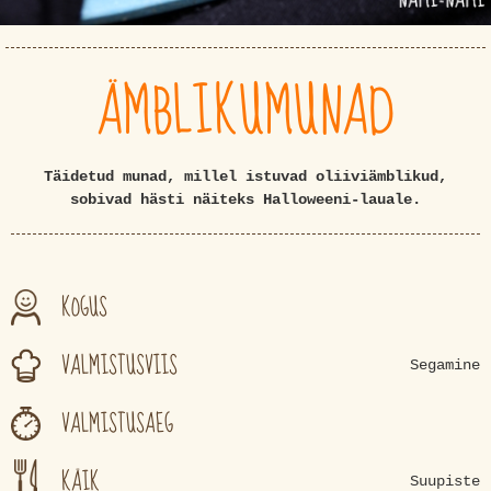
ÄMBLIKUMUNAD
Täidetud munad, millel istuvad oliiviämblikud,
sobivad hästi näiteks Halloweeni-lauale.
KOGUS
VALMISTUSVIIS
Segamine
VALMISTUSAEG
KÄIK
Suupiste