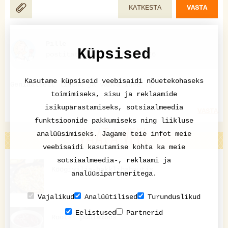
KATKESTA
VASTA
Pille
Küpsised
postitatud 31.10.2018 12:26
Kasutame küpsiseid veebisaidi nõuetekohaseks
Geniaalselt lihtne ja vahva idee :)
toimimiseks, sisu ja reklaamide
isikupärastamiseks, sotsiaalmeedia
VASTA
funktsioonide pakkumiseks ning liikluse
VAATA VEEL
analüüsimiseks. Jagame teie infot meie
veebisaidi kasutamise kohta ka meie
sotsiaalmeedia-, reklaami ja
Köögivilja-hakklihahautis
analüüsipartneritega.
Vajalikud
Analüütilised
Turunduslikud
Eelistused
Partnerid
Rootsi pohlamoos