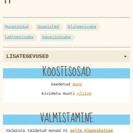
Munatoidud
Suupisted
Gluteenivaba
Laktoosivaba
Kaseiinivaba
LISATEGEVUSED
KOOSTISOSAD
keedetud
mune
kivideta musti
oliive
VALMISTAMINE
Valmista täidetud munad nt
selle klassikalise