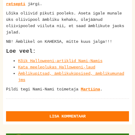
retsepti
järgi.
Lõika oliivid pikuti pooleks. Aseta igale munale
üks oliivipool ämbliku kehaks, ülejäänud
oliivipooled viiluta nii, et saad ämblikute jaoks
jalad.
NB! Ämblikel on KAHEKSA, mitte kuus jalga!!!
Loe veel:
Kõik Halloweeni-artiklid Nami-Namis
Kata meeleolukas Halloweeni-laud
Ämblikupitsad, ämblikuküpsised, ämblikumunad
jms
Pildi tegi Nami-Nami toimetaja
Martiina
.
LISA KOMMENTAAR