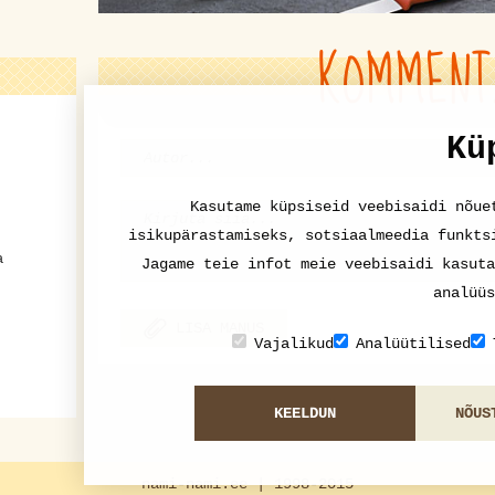
KOMMENT
Kü
Kasutame küpsiseid veebisaidi nõue
isikupärastamiseks, sotsiaalmeedia funkts
a
Jagame teie infot meie veebisaidi kasuta
analüüs
LISA MANUS
Vajalikud
Analüütilised
KEELDUN
NÕUS
nami-nami.ee | 1998-2015