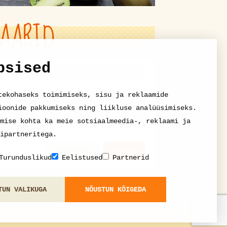
AARID
psised
tekohaseks toimimiseks, sisu ja reklaamide
ioonide pakkumiseks ning liikluse analüüsimiseks.
mise kohta ka meie sotsiaalmeedia-, reklaami ja
ipartneritega.
KATKESTA
VASTA
Turunduslikud
Eelistused
Partnerid
TUN VALIKUGA
NÕUSTUN KÕIGEDA