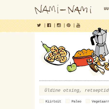
UU
|
|
|
|
Kiirtoit
Paleo
Vegetaar