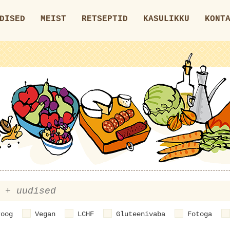
DISED
MEIST
RETSEPTID
KASULIKKU
KONT
roog
Vegan
LCHF
Gluteenivaba
Fotoga