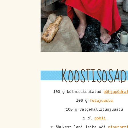
KOOSTISOSAD
100 g külmsuitsutatud
põhjapõdra
100 g
fetajuustu
100 g valgehallitusjuustu
1 dl
pohli
2 õhukest lapi leiba või
nisutort