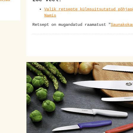
Valik retsepte külmsuitsutatud põhjap
Namis
Retsept on mugandatud raamatust "
Saunakoka