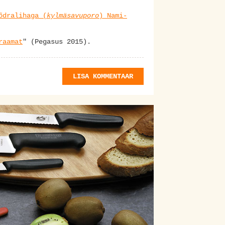
õdralihaga (
kylmäsavuporo
) Nami-
raamat
" (Pegasus 2015).
LISA KOMMENTAAR