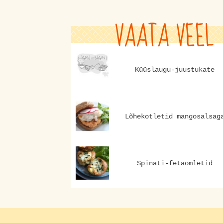
VAATA VEEL
Küüslaugu-juustukate
Lõhekotletid mangosalsag
Spinati-fetaomletid