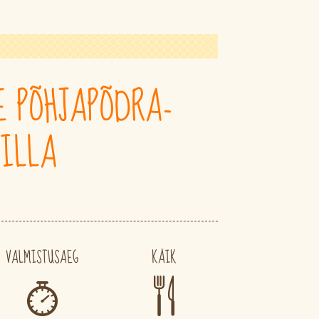
E PÕHJAPÕDRA-
ILLA
VALMISTUSAEG
KÄIK