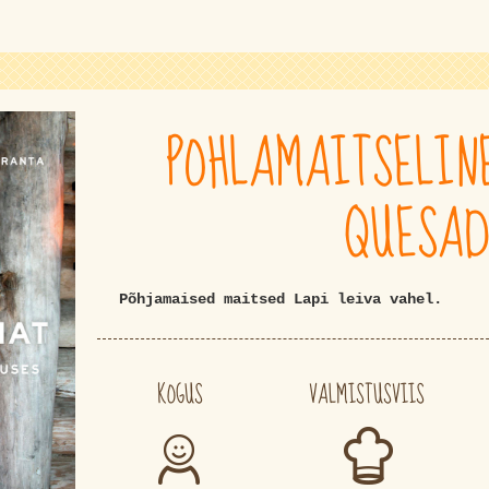
POHLAMAITSELIN
QUESAD
Põhjamaised maitsed Lapi leiva vahel.
KOGUS
VALMISTUSVIIS