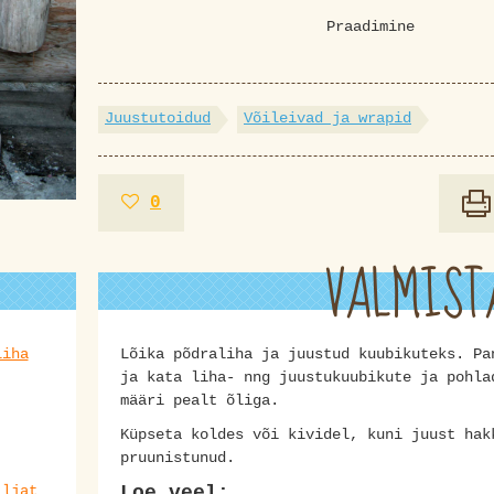
Praadimine
Juustutoidud
Võileivad ja wrapid
0
VALMIST
liha
Lõika põdraliha ja juustud kuubikuteks. Pa
ja kata liha- nng juustukuubikute ja pohla
määri pealt õliga.
Küpseta koldes või kividel, kuni juust hak
pruunistunud.
iljat
Loe veel: