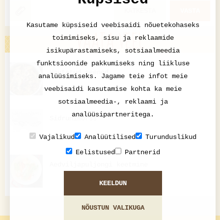
KATKESTA
VASTA
Kasutame küpsiseid veebisaidi nõuetekohaseks
VAATA VEEL
toimimiseks, sisu ja reklaamide
isikupärastamiseks, sotsiaalmeedia
funktsioonide pakkumiseks ning liikluse
Hautatud seened
analüüsimiseks. Jagame teie infot meie
veebisaidi kasutamise kohta ka meie
sotsiaalmeedia-, reklaami ja
analüüsipartneritega.
Sidrunimorss
Vajalikud
Analüütilised
Turunduslikud
Eelistused
Partnerid
Aedviljapuljongi keetmine
KEELDUN
NÕUSTUN VALIKUGA