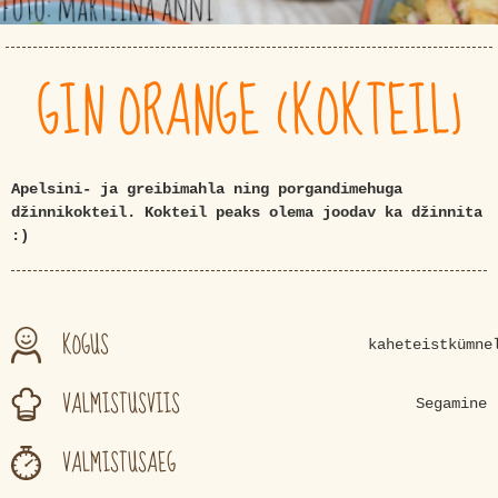
GIN ORANGE (KOKTEIL)
Apelsini- ja greibimahla ning porgandimehuga
džinnikokteil. Kokteil peaks olema joodav ka džinnita
:)
KOGUS
kaheteistkümne
VALMISTUSVIIS
Segamine
VALMISTUSAEG