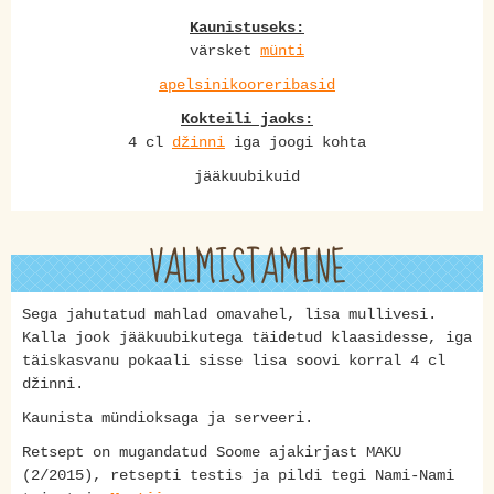
Kaunistuseks:
värsket
münti
apelsinikooreribasid
Kokteili jaoks:
4 cl
džinni
iga joogi kohta
jääkuubikuid
VALMISTAMINE
Sega jahutatud mahlad omavahel, lisa mullivesi.
Kalla jook jääkuubikutega täidetud klaasidesse, iga
täiskasvanu pokaali sisse lisa soovi korral 4 cl
džinni.
Kaunista mündioksaga ja serveeri.
Retsept on mugandatud Soome ajakirjast MAKU
(2/2015), retsepti testis ja pildi tegi Nami-Nami