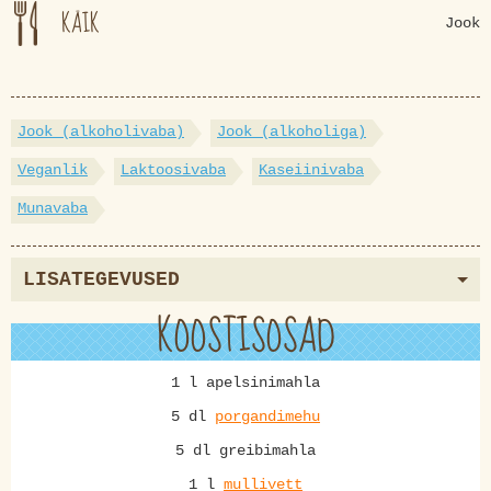
KÄIK
Jook
Jook (alkoholivaba)
Jook (alkoholiga)
Veganlik
Laktoosivaba
Kaseiinivaba
Munavaba
LISATEGEVUSED
KOOSTISOSAD
1 l apelsinimahla
5 dl
porgandimehu
5 dl greibimahla
1 l
mullivett