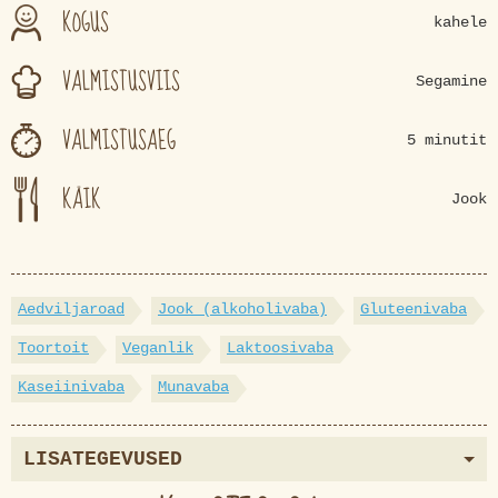
KOGUS
kahele
VALMISTUSVIIS
Segamine
VALMISTUSAEG
5 minutit
KÄIK
Jook
Aedviljaroad
Jook (alkoholivaba)
Gluteenivaba
Toortoit
Veganlik
Laktoosivaba
Kaseiinivaba
Munavaba
LISATEGEVUSED