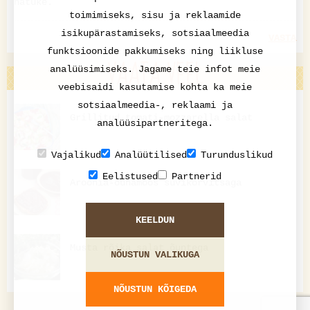
natuke.
toimimiseks, sisu ja reklaamide
isikupärastamiseks, sotsiaalmeedia
VASTA
funktsioonide pakkumiseks ning liikluse
VAATA VEEL
analüüsimiseks. Jagame teie infot meie
veebisaidi kasutamise kohta ka meie
sotsiaalmeedia-, reklaami ja
Grillitud tomati-mozzarella salat
analüüsipartneritega.
Vajalikud
Analüütilised
Turunduslikud
Eelistused
Partnerid
Aroonia-õunamoos suvikõrvitsaga
KEELDUN
Musta rõika salat õuntega
NÕUSTUN VALIKUGA
NÕUSTUN KÕIGEDA