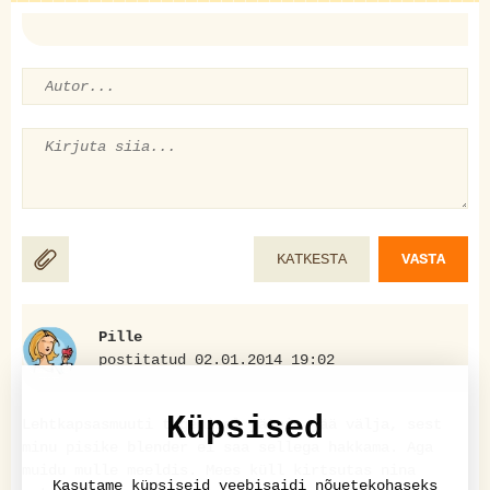
KATKESTA
VASTA
Pille
postitatud 02.01.2014 19:02
Küpsised
Lehtkapsasmuuti tegemisel jätsin jää välja, sest
minu pisike blender ei saa sellega hakkama. Aga
muidu mulle meeldis. Mees küll kirtsutas nina
Kasutame küpsiseid veebisaidi nõuetekohaseks