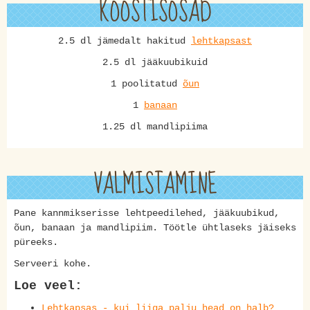
KOOSTISOSAD
2.5 dl jämedalt hakitud
lehtkapsast
2.5 dl jääkuubikuid
1 poolitatud
õun
1
banaan
1.25 dl mandlipiima
VALMISTAMINE
Pane kannmikserisse lehtpeedilehed, jääkuubikud,
õun, banaan ja mandlipiim. Töötle ühtlaseks jäiseks
püreeks.
Serveeri kohe.
Loe veel:
Lehtkapsas - kui liiga palju head on halb?