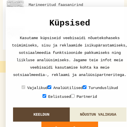
Marineeritud faasanirind
Küpsised
Kanavardad šerri ja sidruniga
Kasutame küpsiseid veebisaidi nõuetekohaseks
toimimiseks, sisu ja reklaamide isikupärastamiseks
sotsiaalmeedia funktsioonide pakkumiseks ning
liikluse analüüsimiseks. Jagame teie infot meie
nami-nami.ee | 1998-2015
veebisaidi kasutamise kohta ka meie
sotsiaalmeedia-, reklaami ja analüüsipartneritega.
Vajalikud
Analüütilised
Turunduslikud
Eelistused
Partnerid
KEELDUN
NÕUSTUN VALIKUGA