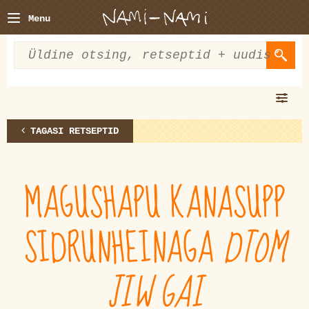
Menu
TAGASI RETSEPTID
MAGUSHAPU KANASUPP
SIDRUNHEINAGA
DTOM
JIW GAI