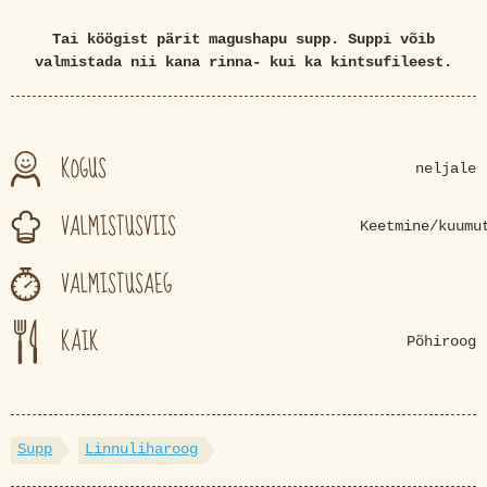
Tai köögist pärit magushapu supp. Suppi võib
valmistada nii kana rinna- kui ka kintsufileest.
KOGUS
neljale
VALMISTUSVIIS
Keetmine/kuumu
VALMISTUSAEG
KÄIK
Põhiroog
Supp
Linnuliharoog