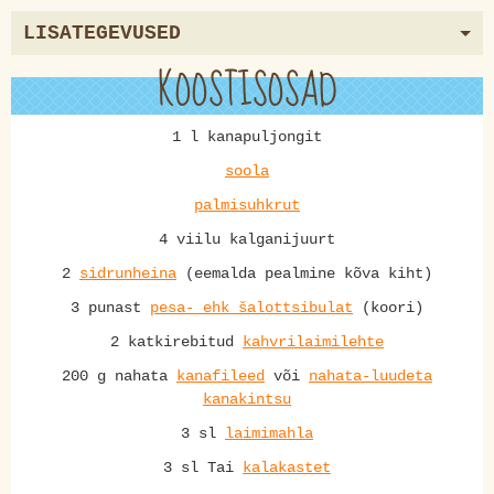
LISATEGEVUSED
KOOSTISOSAD
1 l kanapuljongit
soola
palmisuhkrut
4 viilu kalganijuurt
2
sidrunheina
(eemalda pealmine kõva kiht)
3 punast
pesa- ehk šalottsibulat
(koori)
2 katkirebitud
kahvrilaimilehte
200 g nahata
kanafileed
või
nahata-luudeta
kanakintsu
3 sl
laimimahla
3 sl Tai
kalakastet