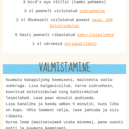
3 bird's eye tšillit (tambi pehmeks)
3 sl peenelt viilutatud
sidrunheina
2 sl õhukeselt viilutatud punast
pesa- ehk
šalottsibulat
5 hästi peenelt ribastatud
kahvrilaimilehte
1 sl värskeid
koriandrilehti
VALMISTAMINE
Kuumuta kanapuljong keemiseni, maitsesta soola-
suhkruga. Lisa kalganiviilud, terve sidrunhein,
kooritud šalottsibulad ning katkirebitud
laimilehed. Lase paar minutit podiseda.
Lisa kanaliha ja keeda umbes 5 minutit, kuni liha
on küps. Võta leemest välja, lase jahtuda ja siis
ribasta.
Kurna leem (maitsetaimed viska minema), pane uuesti
potti ja kuumuta keemiseni.