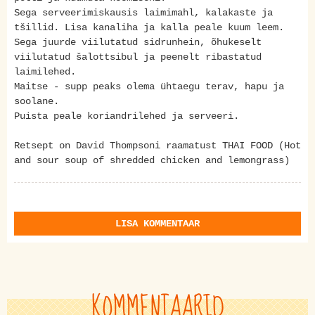
Sega serveerimiskausis laimimahl, kalakaste ja
tšillid. Lisa kanaliha ja kalla peale kuum leem.
Sega juurde viilutatud sidrunhein, õhukeselt
viilutatud šalottsibul ja peenelt ribastatud
laimilehed.
Maitse - supp peaks olema ühtaegu terav, hapu ja
soolane.
Puista peale koriandrilehed ja serveeri.
Retsept on David Thompsoni raamatust THAI FOOD (Hot
and sour soup of shredded chicken and lemongrass)
LISA KOMMENTAAR
KOMMENTAARID