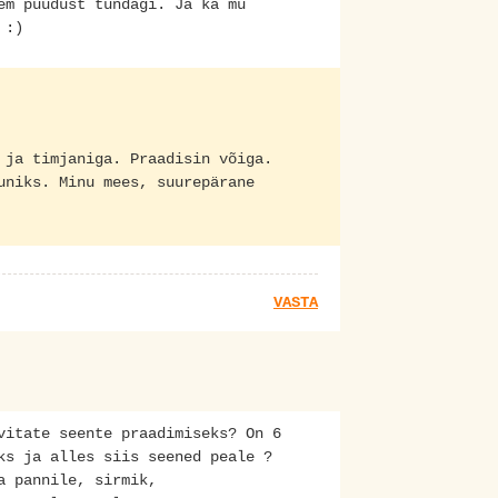
em puudust tundagi. Ja ka mu
 :)
 ja timjaniga. Praadisin võiga.
uniks. Minu mees, suurepärane
VASTA
vitate seente praadimiseks? On 6
ks ja alles siis seened peale ?
a pannile, sirmik,