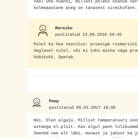
veel ühe nüansi, millest poleks osanud var
kolmeaastane poeg on tänasest sirmikufänn.
Mareike
postitatud 13.09.2016 20:45
Minul ka hea soovitus: proovige rosmariini
Aeglasel tulel, või ei tohi minna väga pru
hobikokk, õpetab.
Peep
postitatud 09.03.2017 18:06
Hei. Olen algaja. Millist temperatuuri soo
astmega el.pliit. Kas algul pann tulikuuma
Seened vee alt läbi, munast ja jahust ka j