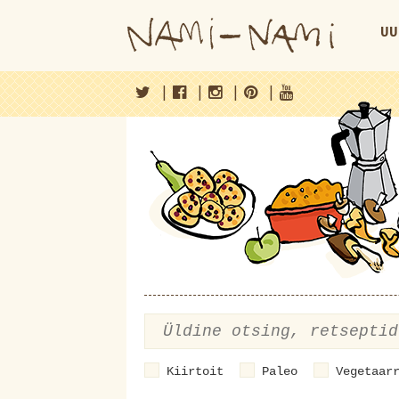
UU
|
|
|
|
Kiirtoit
Paleo
Vegetaar