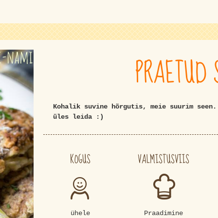
PRAETUD 
Kohalik suvine hõrgutis, meie suurim seen.
üles leida :)
KOGUS
VALMISTUSVIIS
ühele
Praadimine