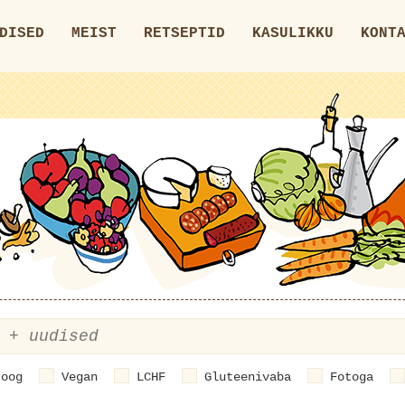
DISED
MEIST
RETSEPTID
KASULIKKU
KONT
roog
Vegan
LCHF
Gluteenivaba
Fotoga