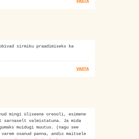
VASTA
obivad sirmiku praadimiseks ka
VASTA
nud mingi üliseene oreooli, esimene
t sarnaselt valmistatuna. Ja mida
gumaks muidugi muutus. (nagu see
 varem osanud panna, andis maitsele