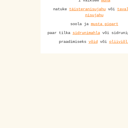
1 väiksem
muna
natuke
täisteranisujahu
või
tava
nisujahu
soola ja
musta pipart
paar tilka
sidrunimahla
või sidruni
praadimiseks
võid
või
oliiviõl