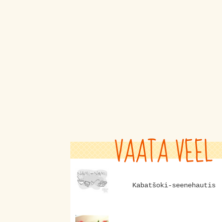
VAATA VEEL
Kabatšoki-seenehautis