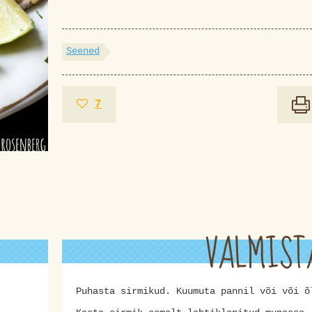
Seened
7
VALMIST
Puhasta sirmikud. Kuumuta pannil või või õ