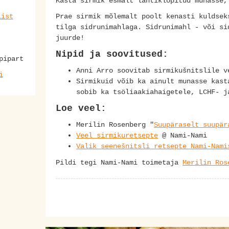
Kasta sirmik esmalt lahtiklopitud munasse
list
Prae sirmik mõlemalt poolt kenasti kuldsek
tilga sidrunimahlaga. Sidrunimahl - või si
juurde!
Nipid ja soovitused:
pipart
Anni Arro soovitab sirmikušnitslile 
i
Sirmikuid võib ka ainult munasse kast
sobib ka tsöliaakiahaigetele, LCHF- 
Loe veel:
Merilin Rosenberg "
Suupäraselt suupär
Veel sirmikuretsepte
@ Nami-Nami
Valik seenešnitsli retsepte Nami-Nami
Pildi tegi Nami-Nami toimetaja
Merilin Ros