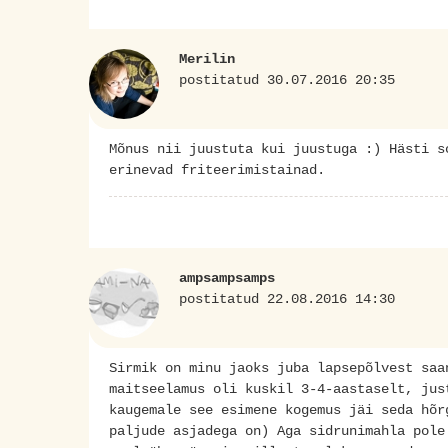
Merilin
postitatud 30.07.2016 20:35
Mõnus nii juustuta kui juustuga :) Hästi s
erinevad friteerimistainad.
ampsampsamps
postitatud 22.08.2016 14:30
Sirmik on minu jaoks juba lapsepõlvest saa
maitseelamus oli kuskil 3-4-aastaselt, jus
kaugemale see esimene kogemus jäi seda hõr
paljude asjadega on) Aga sidrunimahla pole