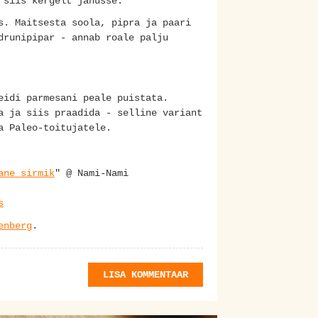
, siis kergelt jahusse.
s. Maitsesta soola, pipra ja paari
drunipipar - annab roale palju
veidi parmesani peale puistata.
a ja siis praadida - selline variant
ja Paleo-toitujatele.
ane sirmik
" @ Nami-Nami
s
enberg
.
LISA KOMMENTAAR