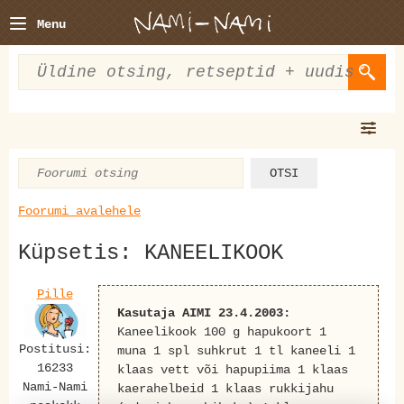
Menu
Foorumi avalehele
Küpsetis: KANEELIKOOK
Pille
Kasutaja AIMI 23.4.2003:
Kaneelikook 100 g hapukoort 1
Postitusi:
muna 1 spl suhkrut 1 tl kaneeli 1
16233
klaas vett või hapupiima 1 klaas
Nami-Nami
kaerahelbeid 1 klaas rukkijahu