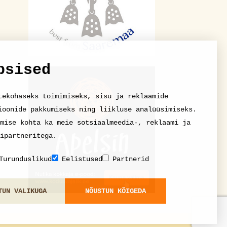
psised
tekohaseks toimimiseks, sisu ja reklaamide
ioonide pakkumiseks ning liikluse analüüsimiseks.
mise kohta ka meie sotsiaalmeedia-, reklaami ja
ipartneritega.
Turunduslikud
Eelistused
Partnerid
TUN VALIKUGA
NÕUSTUN KÕIGEDA