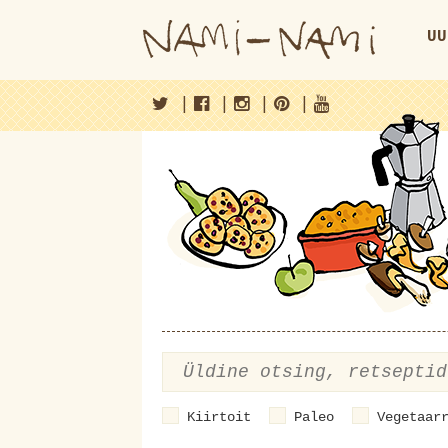
UU
|
|
|
|
Kiirtoit
Paleo
Vegetaar