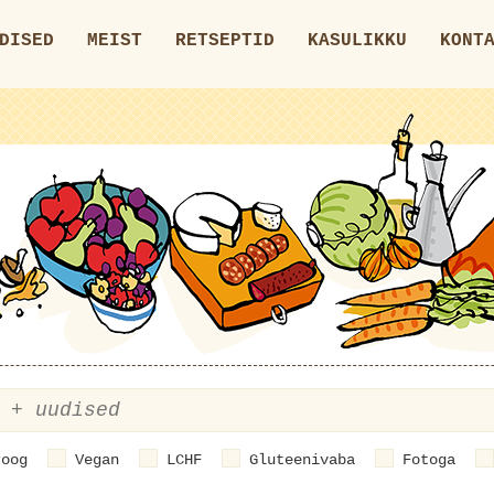
DISED
MEIST
RETSEPTID
KASULIKKU
KONT
roog
Vegan
LCHF
Gluteenivaba
Fotoga