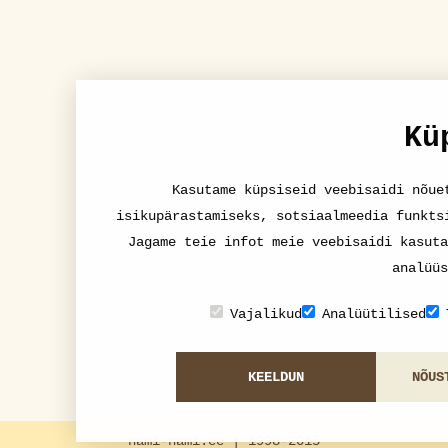
Kü
Kasutame küpsiseid veebisaidi nõue
isikupärastamiseks, sotsiaalmeedia funkts
Jagame teie infot meie veebisaidi kasuta
analüüs
Vajalikud
Analüütilised
KEELDUN
NÕUS
nami-nami.ee | 1998-2015