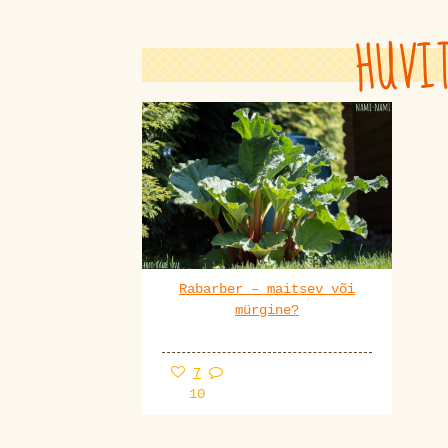
HUVI
Rabarber – maitsev või
mürgine?
7
10