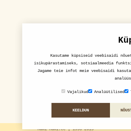
Kü
Kasutame küpsiseid veebisaidi nõue
isikupärastamiseks, sotsiaalmeedia funkts
Jagame teie infot meie veebisaidi kasuta
analüüs
Vajalikud
Analüütilised
KEELDUN
NÕUS
nami-nami.ee | 1998-2015