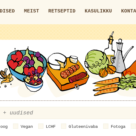
DISED
MEIST
RETSEPTID
KASULIKKU
KONT
roog
Vegan
LCHF
Gluteenivaba
Fotoga