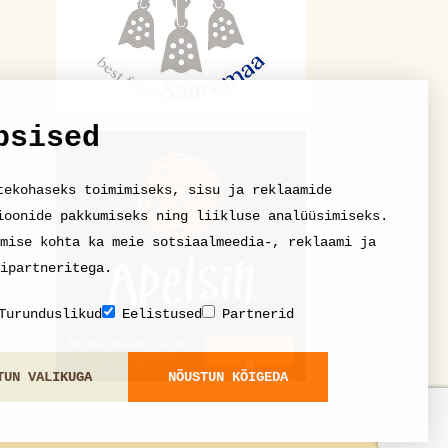
psised
tekohaseks toimimiseks, sisu ja reklaamide
ioonide pakkumiseks ning liikluse analüüsimiseks.
mise kohta ka meie sotsiaalmeedia-, reklaami ja
ipartneritega.
Turunduslikud
Eelistused
Partnerid
TUN VALIKUGA
NÕUSTUN KÕIGEDA