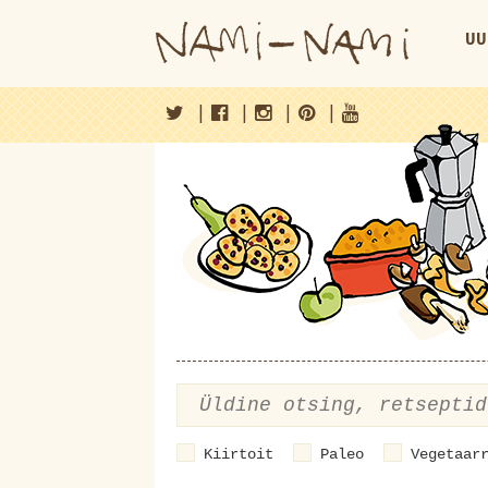
UU
|
|
|
|
Kiirtoit
Paleo
Vegetaar