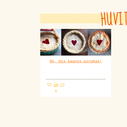
HUVI
Oo, mis kaunis pirukas!
10
1