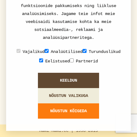
funktsioonide pakkumiseks ning liikluse
analüüsimiseks. Jagame teie infot meie
veebisaidi kasutamise kohta ka meie
sotsiaalmeedia-, reklaami ja
analüüsipartneritega.
Vajalikud
Analüütilised
Turunduslikud
Eelistused
Partnerid
KEELDUN
NÕUSTUN VALIKUGA
NÕUSTUN KÕIGEDA
nami-nami.ee | 1998-2015