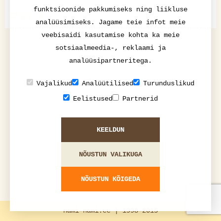
funktsioonide pakkumiseks ning liikluse
3
6
analüüsimiseks. Jagame teie infot meie
veebisaidi kasutamise kohta ka meie
sotsiaalmeedia-, reklaami ja
analüüsipartneritega.
Vajalikud
Analüütilised
Turunduslikud
Eelistused
Partnerid
KEELDUN
NÕUSTUN VALIKUGA
NÕUSTUN KÕIGEDA
nami-nami.ee | 1998-2015