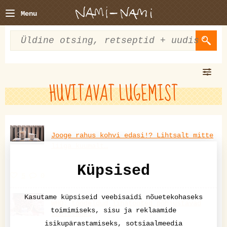
Menu
HUVITAVAT LUGEMIST
Jooge rahus kohvi edasi!? Lihtsalt mitte
liiga kuumalt…
Küpsised
5
0
Kasutame küpsiseid veebisaidi nõuetekohaseks
WHO: töödeldud lihatooted põhjustavad
toimimiseks, sisu ja reklaamide
soolevähki
isikupärastamiseks, sotsiaalmeedia