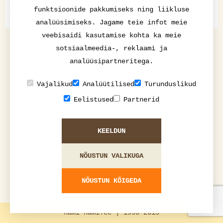
funktsioonide pakkumiseks ning liikluse
2
0
analüüsimiseks. Jagame teie infot meie
veebisaidi kasutamise kohta ka meie
sotsiaalmeedia-, reklaami ja
analüüsipartneritega.
Vajalikud
Analüütilised
Turunduslikud
Eelistused
Partnerid
KEELDUN
NÕUSTUN VALIKUGA
NÕUSTUN KÕIGEDA
nami-nami.ee | 1998-2015