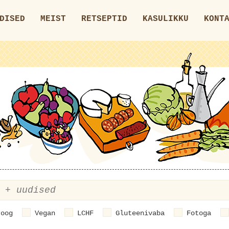
DISED
MEIST
RETSEPTID
KASULIKKU
KONT
roog
Vegan
LCHF
Gluteenivaba
Fotoga