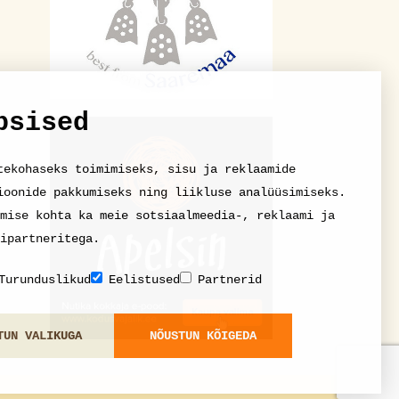
psised
tekohaseks toimimiseks, sisu ja reklaamide
ioonide pakkumiseks ning liikluse analüüsimiseks.
mise kohta ka meie sotsiaalmeedia-, reklaami ja
ipartneritega.
Turunduslikud
Eelistused
Partnerid
TUN VALIKUGA
NÕUSTUN KÕIGEDA