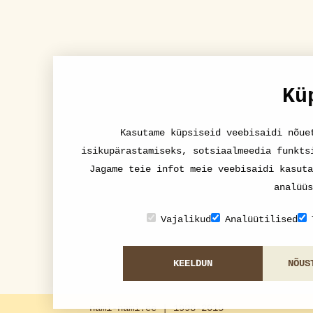
Kü
Kasutame küpsiseid veebisaidi nõue
isikupärastamiseks, sotsiaalmeedia funkts
Jagame teie infot meie veebisaidi kasuta
analüüs
Vajalikud
Analüütilised
KEELDUN
NÕUS
nami-nami.ee | 1998-2015