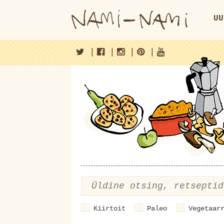
UU
|
|
|
|
Kiirtoit
Paleo
Vegetaar