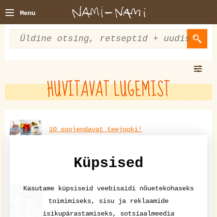
Menu
HUVITAVAT LUGEMIST
10 soojendavat teejooki!
Küpsised
4
2
Kasutame küpsiseid veebisaidi nõuetekohaseks
Blossa 2015 - London
toimimiseks, sisu ja reklaamide
isikupärastamiseks, sotsiaalmeedia