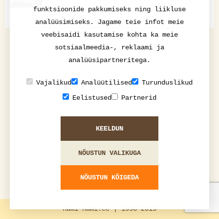
funktsioonide pakkumiseks ning liikluse
2
0
analüüsimiseks. Jagame teie infot meie
veebisaidi kasutamise kohta ka meie
sotsiaalmeedia-, reklaami ja
analüüsipartneritega.
Vajalikud
Analüütilised
Turunduslikud
Eelistused
Partnerid
KEELDUN
NÕUSTUN VALIKUGA
NÕUSTUN KÕIGEDA
nami-nami.ee | 1998-2015