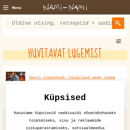
Menu
HUVITAVAT LUGEMIST
Eesti tippkokad: toidulaud peab olema
taimsem
Küpsised
3
0
Kasutame küpsiseid veebisaidi nõuetekohaseks
toimimiseks, sisu ja reklaamide
isikupärastamiseks, sotsiaalmeedia