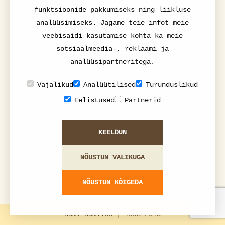
funktsioonide pakkumiseks ning liikluse
analüüsimiseks. Jagame teie infot meie
veebisaidi kasutamise kohta ka meie
sotsiaalmeedia-, reklaami ja
analüüsipartneritega.
Vajalikud
Analüütilised
Turunduslikud
Eelistused
Partnerid
KEELDUN
NÕUSTUN VALIKUGA
NÕUSTUN KÕIGEDA
nami-nami.ee | 1998-2015