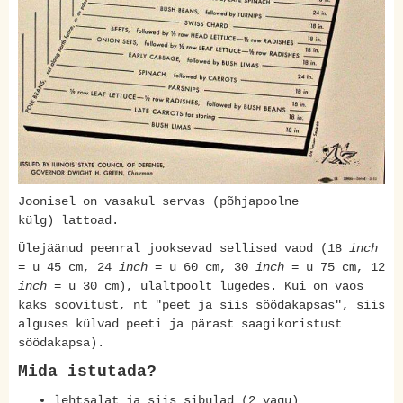
Joonisel on vasakul servas (põhjapoolne
külg) lattoad.
Ülejäänud peenral jooksevad sellised vaod (18
inch
= u 45 cm, 24
inch
= u 60 cm, 30
inch
= u 75 cm, 12
inch
= u 30 cm), ülaltpoolt lugedes. Kui on vaos
kaks soovitust, nt "peet ja siis söödakapsas", siis
alguses külvad peeti ja pärast saagikoristust
söödakapsa).
Mida istutada?
lehtsalat ja siis sibulad (2 vagu)