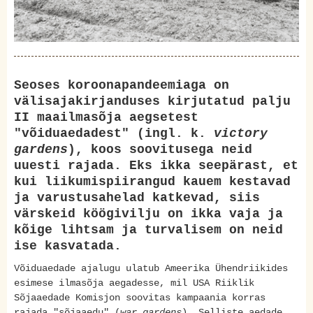
Seoses koroonapandeemiaga on
välisajakirjanduses kirjutatud palju
II maailmasõja aegsetest
"võiduaedadest" (ingl. k.
victory
gardens
), koos soovitusega neid
uuesti rajada. Eks ikka seepärast, et
kui liikumispiirangud kauem kestavad
ja varustusahelad katkevad, siis
värskeid köögivilju on ikka vaja ja
kõige lihtsam ja turvalisem on neid
ise kasvatada.
Võiduaedade ajalugu ulatub Ameerika Ühendriikides
esimese ilmasõja aegadesse, mil USA Riiklik
Sõjaaedade Komisjon soovitas kampaania korras
rajada "sõjaaedu" (
war gardens
). Selliste aedade