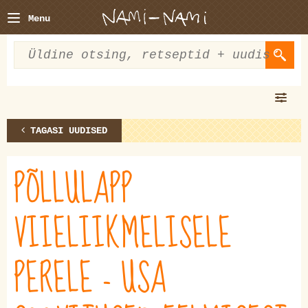
Menu
TAGASI UUDISED
PÕLLULAPP
VIIELIIKMELISELE
PERELE - USA