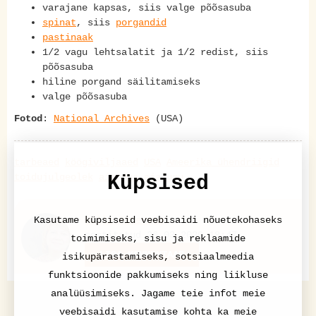
varajane kapsas, siis valge põõsasuba
spinat
, siis
porgandid
pastinaak
1/2 vagu lehtsalatit ja 1/2 redist, siis
põõsasuba
hiline porgand säilitamiseks
valge põõsasuba
Fotod
:
National Archives
(USA)
tarbeaed
köögiviljaaed
USA
Ameerika ühendriigid
toidujulgeolek
aiandus
ajalugu
Küpsised
Pille Petersoo
Kasutame küpsiseid veebisaidi nõuetekohaseks
postitatud 26.03.2020 18:47
toimimiseks, sisu ja reklaamide
LISA KOMMENTAAR
isikupärastamiseks, sotsiaalmeedia
funktsioonide pakkumiseks ning liikluse
analüüsimiseks. Jagame teie infot meie
veebisaidi kasutamise kohta ka meie