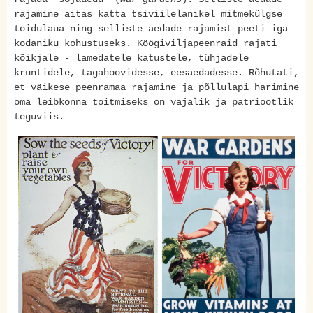
rajamine aitas katta tsiviilelanikel mitmekülgse
toidulaua ning selliste aedade rajamist peeti iga
kodaniku kohustuseks. Köögiviljapeenraid rajati
kõikjale - lamedatele katustele, tühjadele
kruntidele, tagahoovidesse, eesaedadesse. Rõhutati,
et väikese peenramaa rajamine ja põllulapi harimine
oma leibkonna toitmiseks on vajalik ja patriootlik
teguviis.