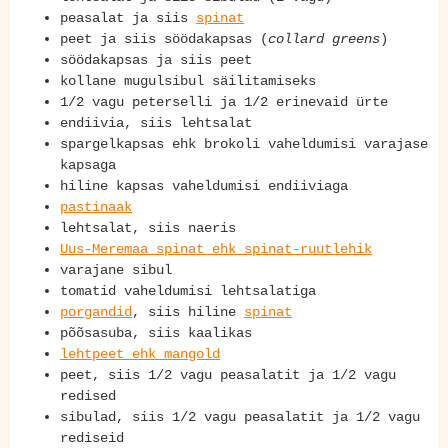
peasalat ja siis
spinat
peet ja siis söödakapsas (
collard greens
)
söödakapsas ja siis peet
kollane mugulsibul säilitamiseks
1/2 vagu peterselli ja 1/2 erinevaid ürte
endiivia, siis lehtsalat
spargelkapsas ehk brokoli vaheldumisi varajase
kapsaga
hiline kapsas vaheldumisi endiiviaga
pastinaak
lehtsalat, siis naeris
Uus-Meremaa spinat ehk spinat-ruutlehik
varajane sibul
tomatid vaheldumisi lehtsalatiga
porgandid
, siis hiline
spinat
põõsasuba, siis kaalikas
lehtpeet ehk mangold
peet, siis 1/2 vagu peasalatit ja 1/2 vagu
redised
sibulad, siis 1/2 vagu peasalatit ja 1/2 vagu
rediseid