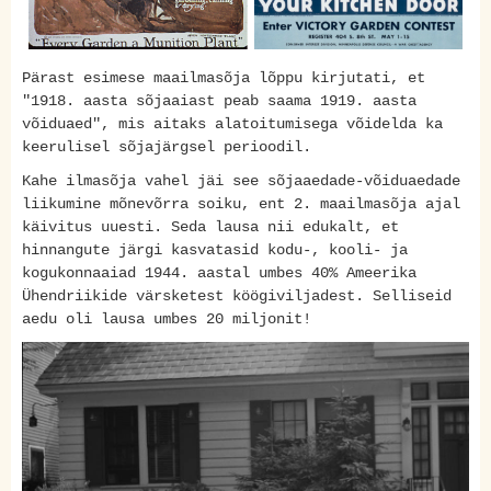
Pärast esimese maailmasõja lõppu kirjutati, et
"1918. aasta sõjaaiast peab saama 1919. aasta
võiduaed", mis aitaks alatoitumisega võidelda ka
keerulisel sõjajärgsel perioodil.
Kahe ilmasõja vahel jäi see sõjaaedade-võiduaedade
liikumine mõnevõrra soiku, ent 2. maailmasõja ajal
käivitus uuesti. Seda lausa nii edukalt, et
hinnangute järgi kasvatasid kodu-, kooli- ja
kogukonnaaiad 1944. aastal umbes 40% Ameerika
Ühendriikide värsketest köögiviljadest. Selliseid
aedu oli lausa umbes 20 miljonit!