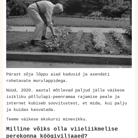
Pärast sõja lõppu aiad kadusid ja asendati
rohetavate murulappidega.
Nüüd, 2020. aastal mõtlevad paljud jälle väikese
isikliku põllulapi-peenramaa rajamise peale ja
internet kubiseb soovitustest, et mida, kui palju
ja kuidas kasvatada.
Teeme väikese ekskursi minevikku.
Milline võiks olla viieliikmelise
perekonna köögiviljaaed?