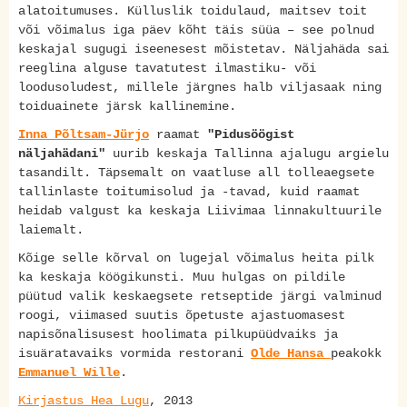
alatoitumuses. Külluslik toidulaud, maitsev toit
või võimalus iga päev kõht täis süüa – see polnud
keskajal sugugi iseenesest mõistetav. Näljahäda sai
reeglina alguse tavatutest ilmastiku- või
loodusoludest, millele järgnes halb viljasaak ning
toiduainete järsk kallinemine.
Inna Põltsam-Jürjo
raamat
"Pidusöögist
näljahädani"
uurib keskaja Tallinna ajalugu argielu
tasandilt. Täpsemalt on vaatluse all tolleaegsete
tallinlaste toitumisolud ja -tavad, kuid raamat
heidab valgust ka keskaja Liivimaa linnakultuurile
laiemalt.
Kõige selle kõrval on lugejal võimalus heita pilk
ka keskaja köögikunsti. Muu hulgas on pildile
püütud valik keskaegsete retseptide järgi valminud
roogi, viimased suutis õpetuste ajastuomasest
napisõnalisusest hoolimata pilkupüüdvaiks ja
isuäratavaiks vormida restorani
Olde Hansa
peakokk
Emmanuel Wille
.
Kirjastus Hea Lugu
, 2013