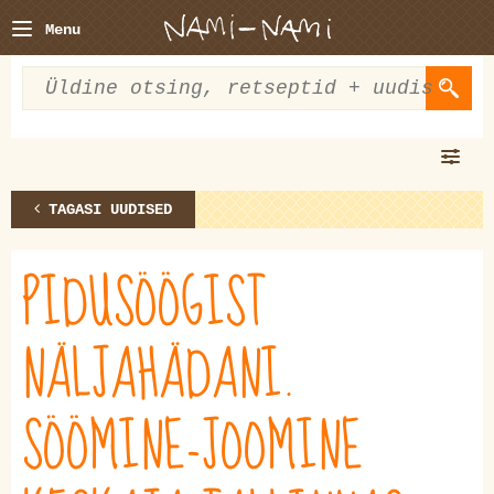
Menu
TAGASI UUDISED
PIDUSÖÖGIST
NÄLJAHÄDANI.
SÖÖMINE-JOOMINE