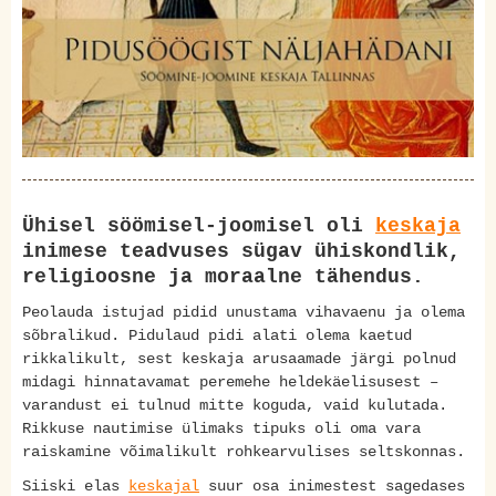
Ühisel söömisel-joomisel oli
keskaja
inimese teadvuses sügav ühiskondlik,
religioosne ja moraalne tähendus.
Peolauda istujad pidid unustama vihavaenu ja olema
sõbralikud. Pidulaud pidi alati olema kaetud
rikkalikult, sest keskaja arusaamade järgi polnud
midagi hinnatavamat peremehe heldekäelisusest –
varandust ei tulnud mitte koguda, vaid kulutada.
Rikkuse nautimise ülimaks tipuks oli oma vara
raiskamine võimalikult rohkearvulises seltskonnas.
Siiski elas
keskajal
suur osa inimestest sagedases