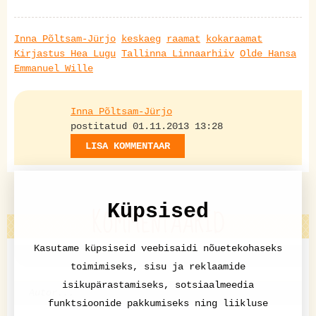
Inna Põltsam-Jürjo
keskaeg
raamat
kokaraamat
Kirjastus Hea Lugu
Tallinna Linnaarhiiv
Olde Hansa
Emmanuel Wille
Inna Põltsam-Jürjo
postitatud 01.11.2013 13:28
LISA KOMMENTAAR
KOMMENTAARID
Küpsised
Kasutame küpsiseid veebisaidi nõuetekohaseks
toimimiseks, sisu ja reklaamide
isikupärastamiseks, sotsiaalmeedia
funktsioonide pakkumiseks ning liikluse