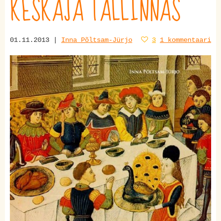
KESKAJA TALLINNAS
01.11.2013 |
Inna Põltsam-Jürjo
3
1 kommentaari