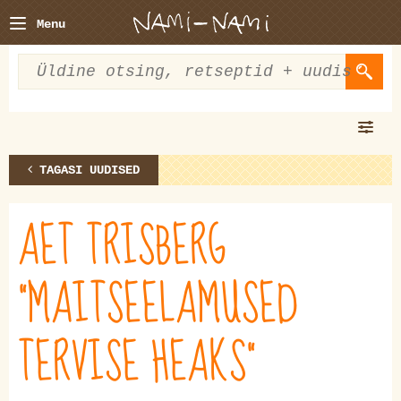
Menu
TAGASI UUDISED
AET TRISBERG
"MAITSEELAMUSED
TERVISE HEAKS"