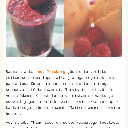
Raamatu autor
Aet Trisberg
jõudis tervisliku
toitumiseni oma lapse allergiatega tegeldes, mis
panid teda ümber hindama seniseid toitumisega
seonduvaid tõekspidamisi. Tervislik toit võitis
Aeti südame. Kirest toidu valmistamise vastu ja
soovist jagada meeliköitvaid tervislikke retsepte
ka teistega, sündis raamat "Maitseelamused tervise
heaks".
Aet ütleb: "Minu soov on selle raamatuga tõestada,