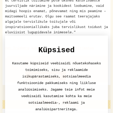
et tervislik toitumine pole üksnes kalorivaeste
juurviljade närimine ja kookidest loobumine, vaid
midagi hoopis enamat, põnevamat ning mis peamine –
maitsemeeli erutav. Olgu see raamat teerajajaks
algajale tervislikule toitujale või
inspiratsiooniallikaks juba tervislikust toidust ja
eluviisist lugupidavale inimesele."
Aet Trisberg
kokaraamat
Ajakirjade Kirjastus
Küpsised
Pressiteade
Kasutame küpsiseid veebisaidi nõuetekohaseks
postitatud 01.11.2010 10:29
toimimiseks, sisu ja reklaamide
LISA KOMMENTAAR
isikupärastamiseks, sotsiaalmeedia
funktsioonide pakkumiseks ning liikluse
analüüsimiseks. Jagame teie infot meie
veebisaidi kasutamise kohta ka meie
KOMMENTAARID
sotsiaalmeedia-, reklaami ja
analüüsipartneritega.