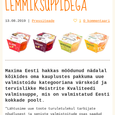
LEMMIKSUPPIDEGA
13.08.2019 |
Pressiteade
1
0 kommentaari
Maxima Eesti hakkas möödunud nädalal
kõikides oma kauplustes pakkuma uue
valmistoidu kategooriana värskeid ja
tervislikke Meistrite Kvaliteedi
valmissuppe, mis on valmistatud Eesti
kokkade poolt.
"Lähtusime uue toote turuletulekul tarbijate
nõudlusest ja seniste valmistoitude osas saadud