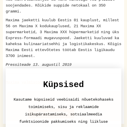
soojendades. Kõikide suppide netokaal on 350
grammi.
Maxima jaeketti kuulub Eestis 81 kauplust, millest
56 on Maxima X kodukauplused, 21 Maxima XX
supermarketid, 3 Maxima XXX hüpermarketid ning üks
Express-formaadi mugavuspood. Jaeketti kuuluvad ka
kaheksa kulinaariatsehhi ja logistikakeskus. Kõigis
Maxima Eesti ettevõtetes töötab Eestis ligikaudu
3700 inimest.
Pressiteade 13. augustil 2019
Maxima
valmistoit
Küpsised
supid
Kasutame küpsiseid veebisaidi nõuetekohaseks
Pressiteade
postitatud 13.08.2019 16:35
toimimiseks, sisu ja reklaamide
LISA KOMMENTAAR
isikupärastamiseks, sotsiaalmeedia
funktsioonide pakkumiseks ning liikluse