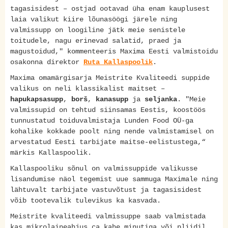
tagasisidest – ostjad ootavad üha enam kauplusest
laia valikut kiire lõunasöögi järele ning
valmissupp on loogiline jätk meie senistele
toitudele, nagu erinevad salatid, praed ja
magustoidud," kommenteeris Maxima Eesti valmistoidu
osakonna direktor
Ruta Kallaspoolik
.
Maxima omamärgisarja Meistrite Kvaliteedi suppide
valikus on neli klassikalist maitset –
hapukapsasupp
,
borš
,
kanasupp
ja
seljanka
. "Meie
valmissupid on tehtud siinsamas Eestis, koostöös
tunnustatud toiduvalmistaja Lunden Food OÜ-ga
kohalike kokkade poolt ning nende valmistamisel on
arvestatud Eesti tarbijate maitse-eelistustega,“
märkis Kallaspoolik.
Kallaspooliku sõnul on valmissuppide valikusse
lisandumise näol tegemist uue sammuga Maximale ning
lähtuvalt tarbijate vastuvõtust ja tagasisidest
võib tootevalik tulevikus ka kasvada.
Meistrite kvaliteedi valmissuppe saab valmistada
kas mikrolaineahjus ca kahe minutiga või pliidil