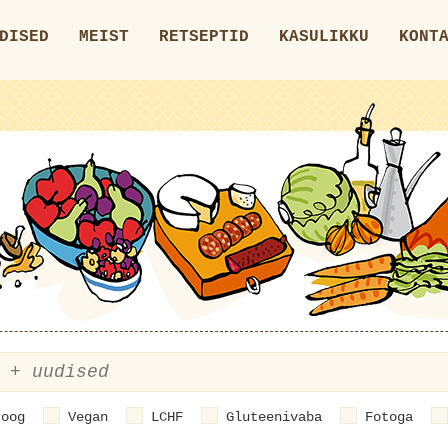
DISED
MEIST
RETSEPTID
KASULIKKU
KONT
roog
Vegan
LCHF
Gluteenivaba
Fotoga