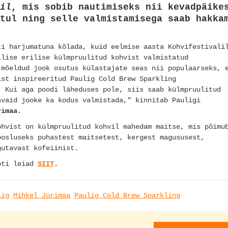
il
, mis sobib nautimiseks nii kevadpäike
tul ning selle valmistamisega saab hakka
ti harjumatuna kõlada, kuid eelmise aasta Kohvifestivali
llise erilise külmpruulitud kohvist valmistatud
 mõeldud jook osutus külastajate seas nii populaarseks, 
ist inspireeritud Paulig Cold Brew Sparkling
. Kui aga poodi läheduses pole, siis saab külmpruulitud
avaid jooke ka kodus valmistada," kinnitab Pauligi
rimaa
.
ohvist on külmpruulitud kohvil mahedam maitse, mis põimu
oosluseks puhastest maitsetest, kergest magususest,
gutavast kofeiinist.
epti leiad
SIIT
.
lig
Mihkel Jürimaa
Paulig Cold Brew Sparkling