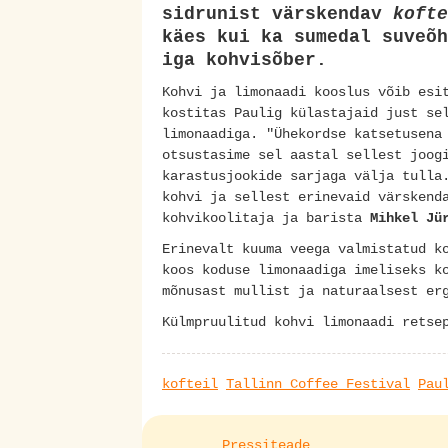
sidrunist värskendav
kofte
käes kui ka sumedal suveõh
iga kohvisõber.
Kohvi ja limonaadi kooslus võib esi
kostitas Paulig külastajaid just se
limonaadiga. "Ühekordse katsetusena
otsustasime sel aastal sellest joog
karastusjookide sarjaga välja tulla
kohvi ja sellest erinevaid värskend
kohvikoolitaja ja barista
Mihkel Jü
Erinevalt kuuma veega valmistatud k
koos koduse limonaadiga imeliseks k
mõnusast mullist ja naturaalsest er
Külmpruulitud kohvi limonaadi rets
kofteil
Tallinn Coffee Festival
Pau
Pressiteade