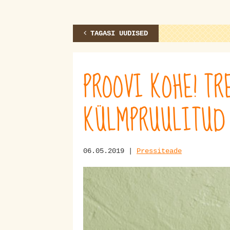
TAGASI UUDISED
PROOVI KOHE! T
KÜLMPRUULITUD
06.05.2019 |
Pressiteade