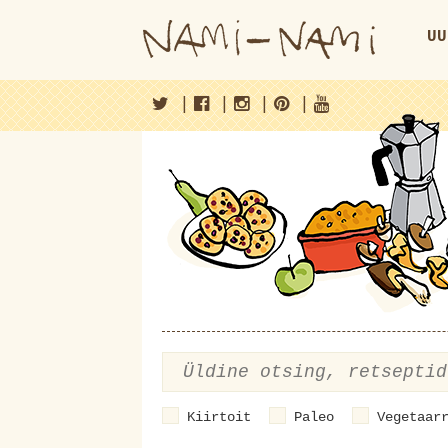
UU
|
|
|
|
Kiirtoit
Paleo
Vegetaar