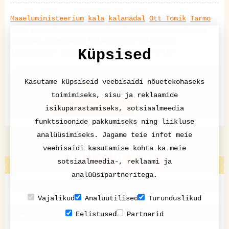
Maaeluministeerium
kala
kalanädal
Ott Tomik
Tarmo
Tamm
Inga Paenurm
Urpo Reinthal
Angelica Udeküll
Avo Leok
angersäga
Märten Sepp
Kalanduse
Teabekeskus
Toomas Armulik
tuur
angerjas
Küpsised
Pressiteade
Kasutame küpsiseid veebisaidi nõuetekohaseks
postitatud 25.09.2017 09:30
toimimiseks, sisu ja reklaamide
LISA KOMMENTAAR
isikupärastamiseks, sotsiaalmeedia
funktsioonide pakkumiseks ning liikluse
analüüsimiseks. Jagame teie infot meie
veebisaidi kasutamise kohta ka meie
KOMMENTAARID
sotsiaalmeedia-, reklaami ja
analüüsipartneritega.
Vajalikud
Analüütilised
Turunduslikud
Eelistused
Partnerid