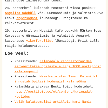
kasvanduse inimesed oma tööst.
28. septembril külastab restorani Wicca peakokk
Angelica Udeküll
Võru Gümnaasiumit ja valmistab Avo
Leoki
angersägast
lõunasöögi. Räägitakse ka
kalakasvatusest.
29. septembril on Mosaiik Cafe peakokk
Märten Sepp
Kuressaare Gümnaasiumis ja valmistab Aquamyk
kasvanduse
vikerforellist
lõunasöögi. Priit Lulla
räägib kalakasvatusest.
Loe veel:
Pressiteade:
Kalanädala rändrestoranides
serveeritakse õpilastele ligi 1000 portsjonit
kalaroogasid
Pressiteade:
Maaeluminister Tamm: Kalanädal
innustab õpilasi kodumaist kala sööma
Kalanädala ajakava Eesti toidu kodulehel:
http://eestitoit.ee/et/content/kalanadal-
koolides
Valik kalateemalisi artikleid Nami-Namis