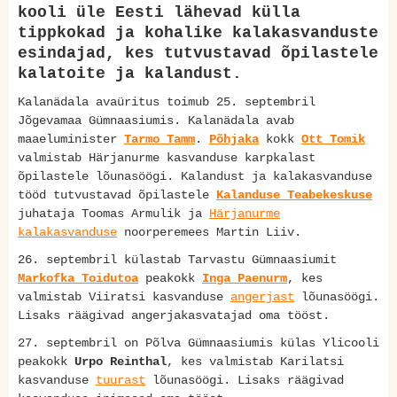
kooli üle Eesti lähevad külla
tippkokad ja kohalike kalakasvanduste
esindajad, kes tutvustavad õpilastele
kalatoite ja kalandust.
Kalanädala avaüritus toimub 25. septembril
Jõgevamaa Gümnaasiumis. Kalanädala avab
maaeluminister
Tarmo Tamm
.
Põhjaka
kokk
Ott Tomik
valmistab Härjanurme kasvanduse karpkalast
õpilastele lõunasöögi. Kalandust ja kalakasvanduse
tööd tutvustavad õpilastele
Kalanduse Teabekeskuse
juhataja Toomas Armulik ja
Härjanurme
kalakasvanduse
noorperemees Martin Liiv.
26. septembril külastab Tarvastu Gümnaasiumit
Markofka Toidutoa
peakokk
Inga Paenurm
, kes
valmistab Viiratsi kasvanduse
angerjast
lõunasöögi.
Lisaks räägivad angerjakasvatajad oma tööst.
27. septembril on Põlva Gümnaasiumis külas Ylicooli
peakokk
Urpo Reinthal
, kes valmistab Karilatsi
kasvanduse
tuurast
lõunasöögi. Lisaks räägivad