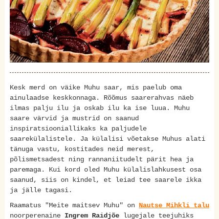
Kesk merd on väike Muhu saar, mis paelub oma
ainulaadse keskkonnaga. Rõõmus saarerahvas näeb
ilmas palju ilu ja oskab ilu ka ise luua. Muhu
saare värvid ja mustrid on saanud
inspiratsiooniallikaks ka paljudele
saarekülalistele. Ja külalisi võetakse Muhus alati
tänuga vastu, kostitades neid merest,
põlismetsadest ning rannaniitudelt pärit hea ja
paremaga. Kui kord oled Muhu külalislahkusest osa
saanud, siis on kindel, et leiad tee saarele ikka
ja jälle tagasi.
Raamatus "Meite maitsev Muhu" on
Nautse Mihkli talu
noorperenaine
Ingrem Raidjõe
lugejale teejuhiks