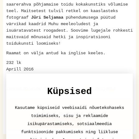
saarerahva põhjamaise toidu kokakunstiks võlumise
teel. Maitsetest tulvil retkel on kaaslasteks
fotograaf
Jüri Seljamaa
pühendumusega püütud
värvikad kaadrid Muhu meeleoludest ja
isuäratavatest roogadest. Soovime lugejale rohkesti
maitsvaid mõnusaid hetki ja inspiratsiooni
toidukunsti loomiseks!
Raamat on välja antud ka inglise keeles.
232 lk
Aprill 2016
Ingrem Raidjõe
Muhu
kokaraamat
Jüri Seljamaa
Küpsised
Pressiteade
Kasutame küpsiseid veebisaidi nõuetekohaseks
postitatud 30.04.2016 19:00
toimimiseks, sisu ja reklaamide
LISA KOMMENTAAR
isikupärastamiseks, sotsiaalmeedia
funktsioonide pakkumiseks ning liikluse