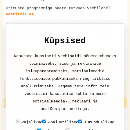
Ürituste programmiga saate tutvuda veebilehel
eestitoit.ee
Eesti toit
Eesti köök
Maaeluministeerium
Eesti
toidu kuu
Küpsised
Nami-Nami retseptikogu®
Kasutame küpsiseid veebisaidi nõuetekohaseks
postitatud 30.09.2018 19:21
toimimiseks, sisu ja reklaamide
LISA KOMMENTAAR
isikupärastamiseks, sotsiaalmeedia
funktsioonide pakkumiseks ning liikluse
analüüsimiseks. Jagame teie infot meie
veebisaidi kasutamise kohta ka meie
KOMMENTAARID
sotsiaalmeedia-, reklaami ja
analüüsipartneritega.
Vajalikud
Analüütilised
Turunduslikud