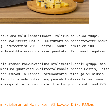
ustud oma talu lehmapiimast. Valikus on Gouda tüüpi,
dega kvaliteetjuustud. Juustufarm on pereettevõtte Andre
 juustutootmist 2015. aastal. Andre Farmis on 200
 kolmandikku väärindatakse juustuks. Tartumaal tegutsev
relt arenev rahvusvaheline kvaliteetalkoholi grupp, mis
 maailma juhtivaid kvaliteetalkoholi brände Eestis, Läti
ntor asuvad Tallinnas, harukontorid Riias ja Vilniuses.
alkoholifirmade hulka ning pöörab tootmise kõrval sama
de ekspordile ja impordile. Liviko grupp annab tööd 270
rm
kadakamarjad
Hanna Kaur
AS Liviko
Erika Pääbus