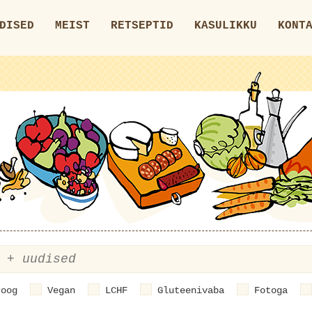
DISED
MEIST
RETSEPTID
KASULIKKU
KONT
roog
Vegan
LCHF
Gluteenivaba
Fotoga