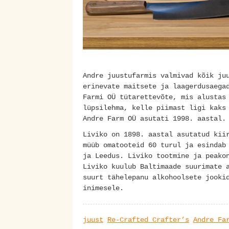
Andre juustufarmis valmivad kõik ju
erinevate maitsete ja laagerdusaega
Farmi OÜ tütarettevõte, mis alustas
lüpsilehma, kelle piimast ligi kaks
Andre Farm OÜ asutati 1998. aastal.
Liviko on 1898. aastal asutatud kii
müüb omatooteid 60 turul ja esindab
ja Leedus. Liviko tootmine ja peako
Liviko kuulub Baltimaade suurimate 
suurt tähelepanu alkohoolsete jooki
inimesele.
juust
Re-Crafted Crafter’s
Andre Fa