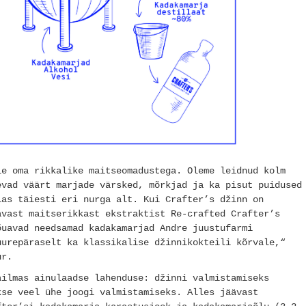
le oma rikkalike maitseomadustega. Oleme leidnud kolm
evad väärt marjade värsked, mõrkjad ja ka pisut puidused
ias täiesti eri nurga alt. Kui Crafter’s džinn on
ävast maitserikkast ekstraktist Re-crafted Crafter’s
õuavad needsamad kadakamarjad Andre juustufarmi
uurepäraselt ka klassikalise džinnikokteili kõrvale,“
ur.
ailmas ainulaadse lahenduse: džinni valmistamiseks
kse veel ühe joogi valmistamiseks. Alles jäävast