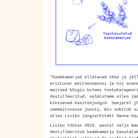
"Kadakamarjad üllatavad ikka ja jäl
eristuvat maitsenüanssi ja nii avan
maitsed kõigis kolmes tootekategoor
destilleeritud, valmistame alles jä
kihisevad käsitööjoogid. Seejärel j
imemaitsvasse juustu, mis sobitub s
ütles Liviko joogiarhitekt Hanna Ka
Liviko töötas 2019. aastal välja ma
destilleeritud kadakamarju kasutata