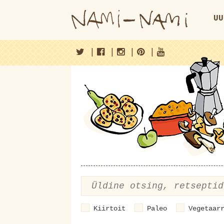
UU
|
|
|
|
Kiirtoit
Paleo
Vegetaar