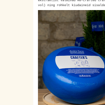
ekstraktist valmivad Re-crafted Cra
vol) ning rohkelt kiudaineid sisald