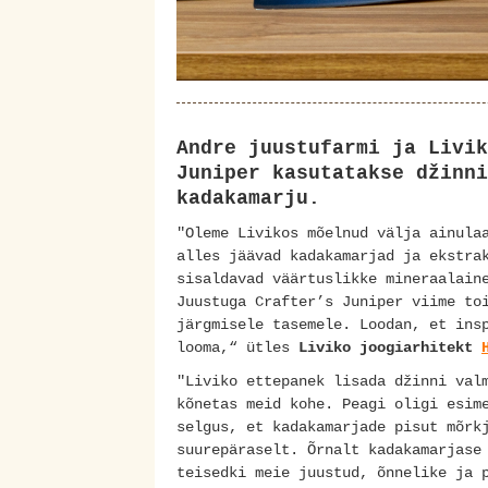
Andre juustufarmi ja Livik
Juniper kasutatakse džinni
kadakamarju.
"Oleme Livikos mõelnud välja ainula
alles jäävad kadakamarjad ja ekstra
sisaldavad väärtuslikke mineraalain
Juustuga Crafter’s Juniper viime to
järgmisele tasemele. Loodan, et ins
looma,“ ütles
Liviko joogiarhitekt
"Liviko ettepanek lisada džinni val
kõnetas meid kohe. Peagi oligi esim
selgus, et kadakamarjade pisut mõrk
suurepäraselt. Õrnalt kadakamarjase
teisedki meie juustud, õnnelike ja 