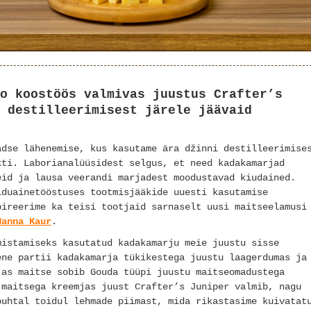
o koostöös valmivas juustus Crafter’s
 destilleerimisest järele jäävaid
adse lähenemise, kus kasutame ära džinni destilleerimise
kti. Laborianalüüsidest selgus, et need kadakamarjad
eid ja lausa veerandi marjadest moodustavad kiudained.
iduainetööstuses tootmisjääkide uuesti kasutamise
pireerime ka teisi tootjaid sarnaselt uusi maitseelamusi
Hanna Kaur
.
mistamiseks kasutatud kadakamarju meie juustu sisse
ene partii kadakamarja tükikestega juustu laagerdumas ja
jas maitse sobib Gouda tüüpi juustu maitseomadustega
 maitsega kreemjas juust Crafter’s Juniper valmib, nagu
puhtal toidul lehmade piimast, mida rikastasime kuivatat