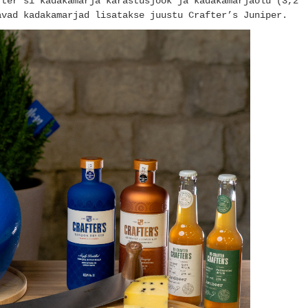
fter’si kadakamarja karastusjook ja kadakamarjaõlu (3,2
avad kadakamarjad lisatakse juustu Crafter’s Juniper.