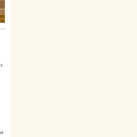
st
ud