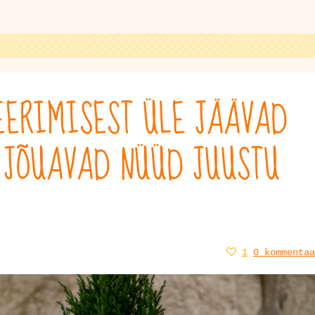
EERIMISEST ÜLE JÄÄVAD
JÕUAVAD NÜÜD JUUSTU
1
0 kommentaa