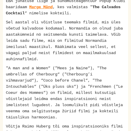
EBA juhatuse liige ja sündmusteagentuur Popup Klubi
baaridaam
Marge Mänd
, kes valmistas "
The Calvados
Cocktail
“ nimelise kokteili.
Sel aastal oli võistluse teemaks filmid, mis üles
võetud kalvadose kodumaal. Normandia on olnud juba
aastakümneid nö seitsmenda kunsti taimelava. Võib
leida sadu filme, mis on filmitud Normandia
imeilusal maastikul. Rääkimata veel sellest, et
vägagi paljud neist filmidest on maailmakuulsad
auhinnafilmid.
"A man and a Women“ ("Mees ja Naine“), "The
umbrellas of Cherbourg“ ("Cherbourg’i
vihmavarjud“), “Coco before Chanel“, "The
Intouchables“ ("Üks pluss üks“) ja "Frenchmen ("Le
Coeur des Hommes“) on filmid, millest kutsutigi
võistlejaid leidma endas inspiratsiooni neist
imelistest lugudest. Ja loomulikult pidi võistleja
veenma oma selgitustega žüriid filmi ja kokteili
täiuslikus harmoonias.
Võitja Raimo Huberg tõi oma inspiratsiooniks filmi