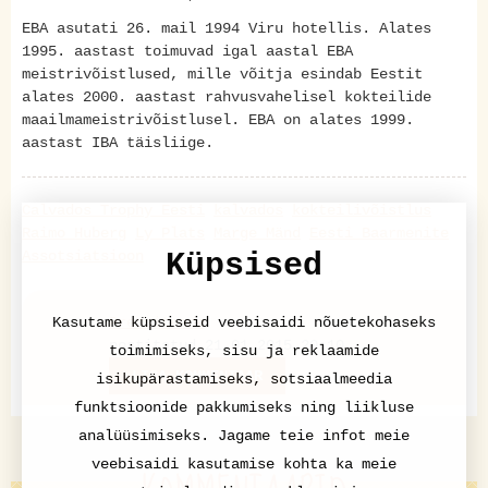
EBA asutati 26. mail 1994 Viru hotellis. Alates
1995. aastast toimuvad igal aastal EBA
meistrivõistlused, mille võitja esindab Eestit
alates 2000. aastast rahvusvahelisel kokteilide
maailmameistrivõistlusel. EBA on alates 1999.
aastast IBA täisliige.
Calvados Trophy Eesti
kalvados
kokteilivõistlus
Raimo Huberg
Ly Plats
Marge Mänd
Eesti Baarmenite
Assotsiatsioon
Küpsised
Pressiteade
Kasutame küpsiseid veebisaidi nõuetekohaseks
postitatud 21.01.2015 20:10
toimimiseks, sisu ja reklaamide
LISA KOMMENTAAR
isikupärastamiseks, sotsiaalmeedia
funktsioonide pakkumiseks ning liikluse
analüüsimiseks. Jagame teie infot meie
veebisaidi kasutamise kohta ka meie