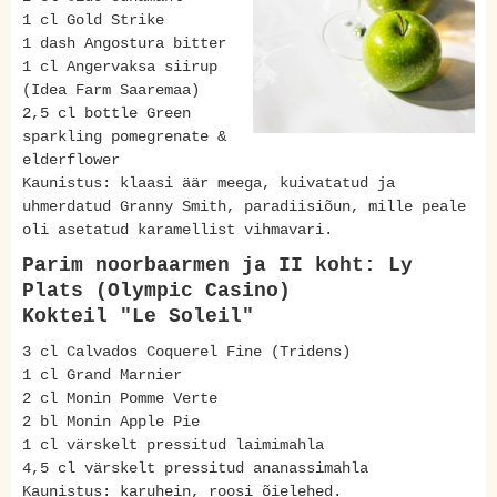
1 cl Gold Strike
1 dash Angostura bitter
1 cl Angervaksa siirup
(Idea Farm Saaremaa)
2,5 cl bottle Green
sparkling pomegrenate &
elderflower
Kaunistus: klaasi äär meega, kuivatatud ja
uhmerdatud Granny Smith, paradiisiõun, mille peale
oli asetatud karamellist vihmavari.
Parim noorbaarmen ja II koht: Ly
Plats (Olympic Casino)
Kokteil "Le Soleil"
3 cl Calvados Coquerel Fine (Tridens)
1 cl Grand Marnier
2 cl Monin Pomme Verte
2 bl Monin Apple Pie
1 cl värskelt pressitud laimimahla
4,5 cl värskelt pressitud ananassimahla
Kaunistus: karuhein, roosi õielehed.