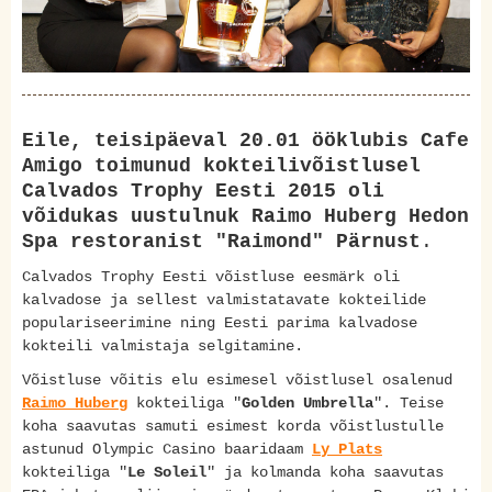
Eile, teisipäeval 20.01 ööklubis Cafe
Amigo toimunud kokteilivõistlusel
Calvados Trophy Eesti 2015 oli
võidukas uustulnuk Raimo Huberg Hedon
Spa restoranist "Raimond" Pärnust
.
Calvados Trophy Eesti võistluse eesmärk oli
kalvadose ja sellest valmistatavate kokteilide
populariseerimine ning Eesti parima kalvadose
kokteili valmistaja selgitamine.
Võistluse võitis elu esimesel võistlusel osalenud
Raimo Huberg
kokteiliga "
Golden Umbrella
". Teise
koha saavutas samuti esimest korda võistlustulle
astunud Olympic Casino baaridaam
Ly Plats
kokteiliga "
Le Soleil
" ja kolmanda koha saavutas