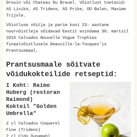
Drouin või Chateau Du Breuel. Võistlust toetasid:
AS Liviko, AS Tridens, AS Prike, OÜ Balen, Maxime
Trijole.
Võistluse võitja ja parim kuni 23- aastane
noorvõistleja sõidavad Eestit esindama 30. märtsil
2015 Calvados Nouvelle Vogue Trophies
finaalvõistlusele Deauville-la-Touques’is
Prantsusmaal.
Prantsusmaale sõitvate
võidukokteilide retseptid:
I Koht: Raimo
Huberg (restoran
Raimond)
Kokteil "Golden
Umbrella“
2 cl Calvados Coquerel
Fine (Tridens)
2 cl Cido õunamahl