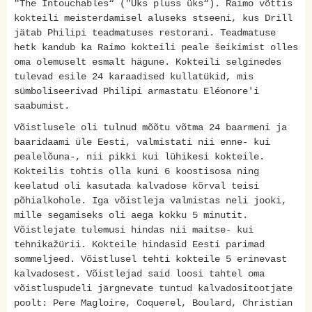
"The Intouchables“ ("Üks pluss üks“). Raimo võttis
kokteili meisterdamisel aluseks stseeni, kus Drill
jätab Philipi teadmatuses restorani. Teadmatuse
hetk kandub ka Raimo kokteili peale šeikimist olles
oma olemuselt esmalt hägune. Kokteili selginedes
tulevad esile 24 karaadised kullatükid, mis
sümboliseerivad Philipi armastatu Eléonore'i
saabumist.
Võistlusele oli tulnud mõõtu võtma 24 baarmeni ja
baaridaami üle Eesti, valmistati nii enne- kui
pealelõuna-, nii pikki kui lühikesi kokteile.
Kokteilis tohtis olla kuni 6 koostisosa ning
keelatud oli kasutada kalvadose kõrval teisi
põhialkohole. Iga võistleja valmistas neli jooki,
mille segamiseks oli aega kokku 5 minutit.
Võistlejate tulemusi hindas nii maitse- kui
tehnikažürii. Kokteile hindasid Eesti parimad
sommeljeed. Võistlusel tehti kokteile 5 erinevast
kalvadosest. Võistlejad said loosi tahtel oma
võistluspudeli järgnevate tuntud kalvadositootjate
poolt: Pere Magloire, Coquerel, Boulard, Christian