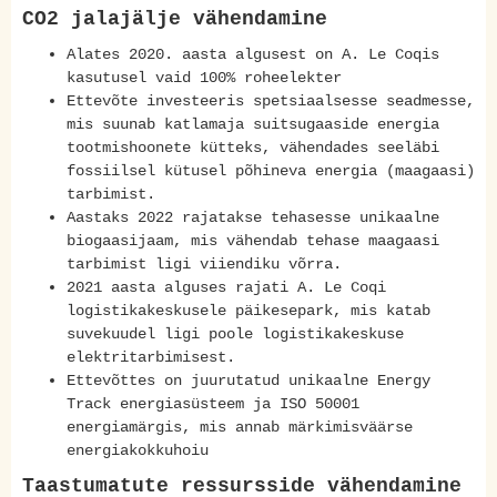
CO2 jalajälje vähendamine
Alates 2020. aasta algusest on A. Le Coqis
kasutusel vaid 100% roheelekter
Ettevõte investeeris spetsiaalsesse seadmesse,
mis suunab katlamaja suitsugaaside energia
tootmishoonete kütteks, vähendades seeläbi
fossiilsel kütusel põhineva energia (maagaasi)
tarbimist.
Aastaks 2022 rajatakse tehasesse unikaalne
biogaasijaam, mis vähendab tehase maagaasi
tarbimist ligi viiendiku võrra.
2021 aasta alguses rajati A. Le Coqi
logistikakeskusele päikesepark, mis katab
suvekuudel ligi poole logistikakeskuse
elektritarbimisest.
Ettevõttes on juurutatud unikaalne Energy
Track energiasüsteem ja ISO 50001
energiamärgis, mis annab märkimisväärse
energiakokkuhoiu
Taastumatute ressursside vähendamine