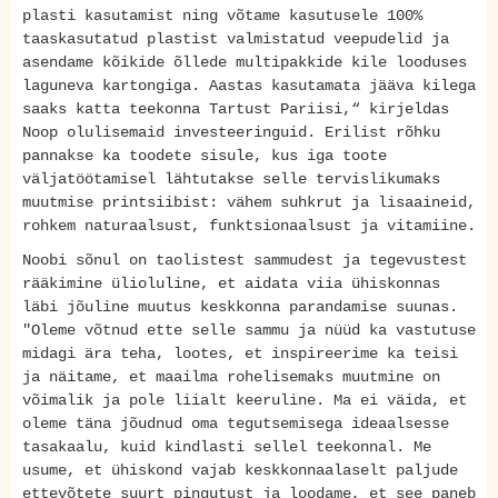
plasti kasutamist ning võtame kasutusele 100%
taaskasutatud plastist valmistatud veepudelid ja
asendame kõikide õllede multipakkide kile looduses
laguneva kartongiga. Aastas kasutamata jääva kilega
saaks katta teekonna Tartust Pariisi,“ kirjeldas
Noop olulisemaid investeeringuid. Erilist rõhku
pannakse ka toodete sisule, kus iga toote
väljatöötamisel lähtutakse selle tervislikumaks
muutmise printsiibist: vähem suhkrut ja lisaaineid,
rohkem naturaalsust, funktsionaalsust ja vitamiine.
Noobi sõnul on taolistest sammudest ja tegevustest
rääkimine ülioluline, et aidata viia ühiskonnas
läbi jõuline muutus keskkonna parandamise suunas.
"Oleme võtnud ette selle sammu ja nüüd ka vastutuse
midagi ära teha, lootes, et inspireerime ka teisi
ja näitame, et maailma rohelisemaks muutmine on
võimalik ja pole liialt keeruline. Ma ei väida, et
oleme täna jõudnud oma tegutsemisega ideaalsesse
tasakaalu, kuid kindlasti sellel teekonnal. Me
usume, et ühiskond vajab keskkonnaalaselt paljude
ettevõtete suurt pingutust ja loodame, et see paneb