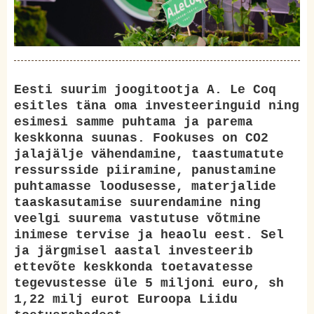
Eesti suurim joogitootja A. Le Coq
esitles täna oma investeeringuid ning
esimesi samme puhtama ja parema
keskkonna suunas. Fookuses on CO2
jalajälje vähendamine, taastumatute
ressursside piiramine, panustamine
puhtamasse loodusesse, materjalide
taaskasutamise suurendamine ning
veelgi suurema vastutuse võtmine
inimese tervise ja heaolu eest. Sel
ja järgmisel aastal investeerib
ettevõte keskkonda toetavatesse
tegevustesse üle 5 miljoni euro, sh
1,22 milj eurot Euroopa Liidu