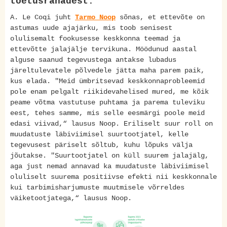
toetusrahadest.
A. Le Coqi juht
Tarmo Noop
sõnas, et ettevõte on
astumas uude ajajärku, mis toob senisest
olulisemalt fookusesse keskkonna teemad ja
ettevõtte jalajälje tervikuna. Möödunud aastal
alguse saanud tegevustega antakse lubadus
järeltulevatele põlvedele jätta maha parem paik,
kus elada. "Meid ümbritsevad keskkonnaprobleemid
pole enam pelgalt riikidevahelised mured, me kõik
peame võtma vastutuse puhtama ja parema tuleviku
eest, tehes samme, mis selle eesmärgi poole meid
edasi viivad,“ lausus Noop. Eriliselt suur roll on
muudatuste läbiviimisel suurtootjatel, kelle
tegevusest päriselt sõltub, kuhu lõpuks välja
jõutakse. "Suurtootjatel on küll suurem jalajälg,
aga just nemad annavad ka muudatuste läbiviimisel
oluliselt suurema positiivse efekti nii keskkonnale
kui tarbimisharjumuste muutmisele võrreldes
väiketootjatega,“ lausus Noop.