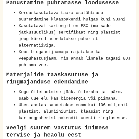
Panustamine puhtamasse loodusesse
Korduskasutatava taara osatähtsuse
suurendamine klaaspakendi hulgas kuni 93%ni
Kasutataval kartongil on FSC (metsade
jätkusuutlikus) sertifikaat ning plastist
joogikõrred asendatakse paberist
alternatiiviga.
Koos biogaasijaamaga rajatakse ka
veepuhastusjaam, mis annab linnale tagasi 80%
puhtama vee.
Materjalide taaskasutuse ja
ringmajanduse edendamine
Kogu õlletootmise jääk, õlleraba ja -pärm,
saab uue elu kas bioenergia või piimana.
Ühes aastas saadetakse enam kui 106 miljonit
plastist, alumiiniumist, klaasist ning
kartongpaberist pakendit uuesti ringlusesse.
Veelgi suurem vastutus inimese
tervise ja heaolu eest