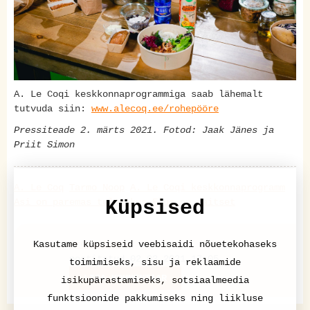
A. Le Coqi keskkonnaprogrammiga saab lähemalt
tutvuda siin:
www.alecoq.ee/rohepööre
Pressiteade 2. märts 2021. Fotod: Jaak Jänes ja
Priit Simon
A. Le Coq
Tarmo Noop
A. Le Coqi keskkonnaprogramm
Asi on paremas tulevikus
Elus on maitset
Küpsised
Pressiteade
Kasutame küpsiseid veebisaidi nõuetekohaseks
postitatud 02.03.2021 17:05
toimimiseks, sisu ja reklaamide
LISA KOMMENTAAR
isikupärastamiseks, sotsiaalmeedia
funktsioonide pakkumiseks ning liikluse