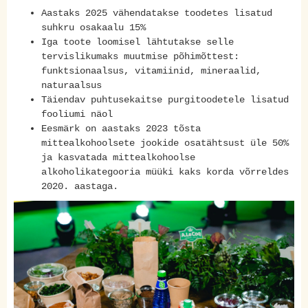
Aastaks 2025 vähendatakse toodetes lisatud
suhkru osakaalu 15%
Iga toote loomisel lähtutakse selle
tervislikumaks muutmise põhimõttest:
funktsionaalsus, vitamiinid, mineraalid,
naturaalsus
Täiendav puhtusekaitse purgitoodetele lisatud
fooliumi näol
Eesmärk on aastaks 2023 tõsta
mittealkohoolsete jookide osatähtsust üle 50%
ja kasvatada mittealkohoolse
alkoholikategooria müüki kaks korda võrreldes
2020. aastaga.