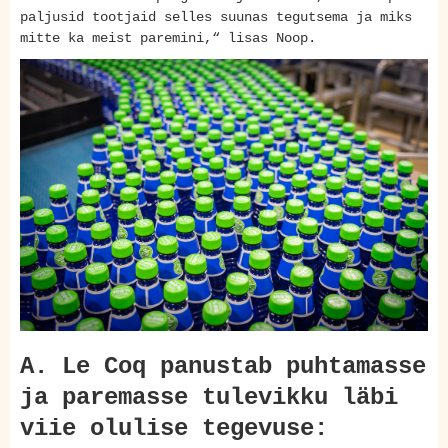
paljusid tootjaid selles suunas tegutsema ja miks
mitte ka meist paremini,“ lisas Noop.
A. Le Coq panustab puhtamasse
ja paremasse tulevikku läbi
viie olulise tegevuse: