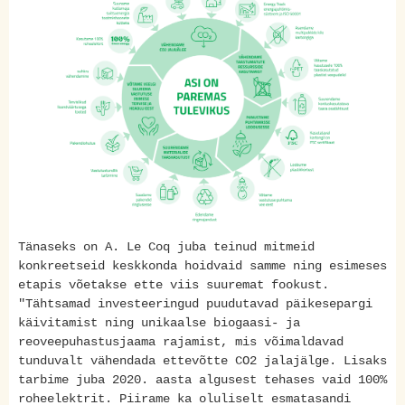
Tänaseks on A. Le Coq juba teinud mitmeid
konkreetseid keskkonda hoidvaid samme ning esimeses
etapis võetakse ette viis suuremat fookust.
"Tähtsamad investeeringud puudutavad päikesepargi
käivitamist ning unikaalse biogaasi- ja
reoveepuhastusjaama rajamist, mis võimaldavad
tunduvalt vähendada ettevõtte CO2 jalajälge. Lisaks
tarbime juba 2020. aasta algusest tehases vaid 100%
roheelektrit. Piirame ka oluliselt esmatasandi